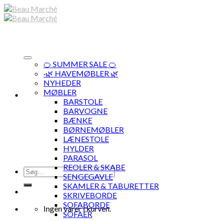
Skip
to
content
🍊 SUMMER SALE 🍊
·🌿 HAVEMØBLER 🌿
NYHEDER
MØBLER
BARSTOLE
BARVOGNE
BÆNKE
BØRNEMØBLER
LÆNESTOLE
HYLDER
PARASOL
REOLER & SKABE
Søg
SENGEGAVLE
efter:
SKAMLER & TABURETTER
SKRIVEBORDE
SOFABORDE
Ingen varer i kurven.
SOFAER