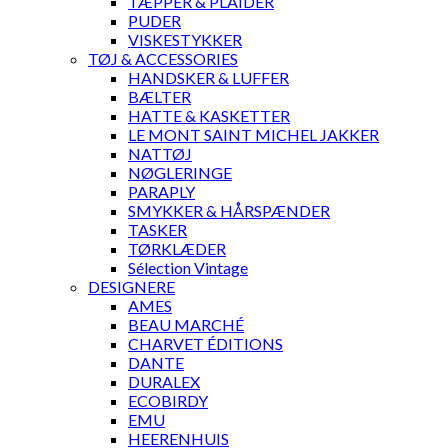
TÆPPER & PLAIDER
PUDER
VISKESTYKKER
TØJ & ACCESSORIES
HANDSKER & LUFFER
BÆLTER
HATTE & KASKETTER
LE MONT SAINT MICHEL JAKKER
NATTØJ
NØGLERINGE
PARAPLY
SMYKKER & HÅRSPÆNDER
TASKER
TØRKLÆDER
Sélection Vintage
DESIGNERE
AMES
BEAU MARCHÉ
CHARVET ÉDITIONS
DANTE
DURALEX
ECOBIRDY
EMU
HEERENHUIS