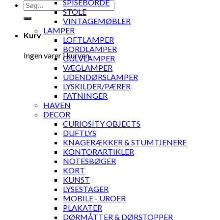
SPISEBORDE
Søg
STOLE
efter:
VINTAGEMØBLER
LAMPER
Kurv
LOFTLAMPER
BORDLAMPER
Ingen varer i kurven.
GULVLAMPER
VÆGLAMPER
UDENDØRSLAMPER
LYSKILDER/PÆRER
FATNINGER
HAVEN
DECOR
CURIOSITY OBJECTS
DUFTLYS
KNAGERÆKKER & STUMTJENERE
KONTORARTIKLER
NOTESBØGER
KORT
KUNST
LYSESTAGER
MOBILE - UROER
PLAKATER
DØRMÅTTER & DØRSTOPPER