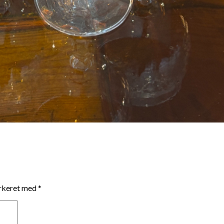
arkeret med
*