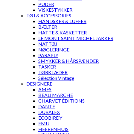
PUDER
VISKESTYKKER
TØJ & ACCESSORIES
HANDSKER & LUFFER
BÆLTER
HATTE & KASKETTER
LE MONT SAINT MICHEL JAKKER
NATTØJ
NØGLERINGE
PARAPLY
SMYKKER & HÅRSPÆNDER
TASKER
TØRKLÆDER
Sélection Vintage
DESIGNERE
AMES
BEAU MARCHÉ
CHARVET ÉDITIONS
DANTE
DURALEX
ECOBIRDY
EMU
HEERENHUIS