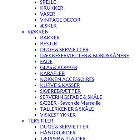
SPEJLE
KRUKKER
VASER
VINTAGE DECOR
ÆSKER
KØKKEN
BAKKER
BESTIK
DUGE & SERVIETTER
DÆKKESERVIETTER & BORDSKÅNERE
FADE
GLAS & KOPPER
KARAFLER
KØKKEN ACCESSOIRES
KURVE & KASSER
SKÆREBRÆTTER
SERVERINGSFADE & SKÅLE
SÆBER - Savon de Marseille
TALLERKENER & SKÅLE
VISKESTYKKER
TEKSTILER
DUGE & SERVIETTER
HÅNDKLÆDER
TÆPPER & PLAIDER