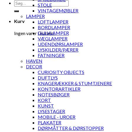
Søg
STOLE
efter:
VINTAGEMØBLER
LAMPER
Kurv
LOFTLAMPER
BORDLAMPER
GULVLAMPER
Ingen varer i kurven.
VÆGLAMPER
UDENDØRSLAMPER
LYSKILDER/PÆRER
FATNINGER
HAVEN
DECOR
CURIOSITY OBJECTS
DUFTLYS
KNAGERÆKKER & STUMTJENERE
KONTORARTIKLER
NOTESBØGER
KORT
KUNST
LYSESTAGER
MOBILE - UROER
PLAKATER
DØRMÅTTER & DØRSTOPPER