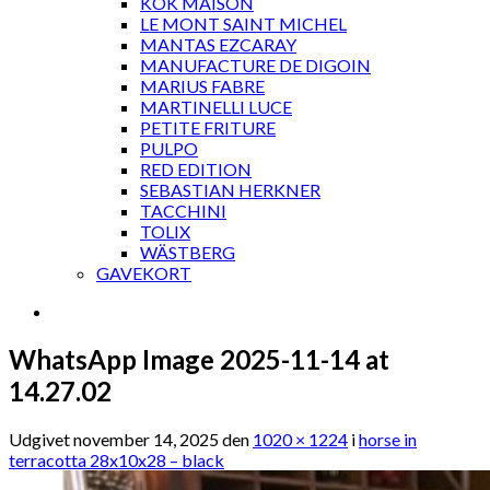
KOK MAISON
LE MONT SAINT MICHEL
MANTAS EZCARAY
MANUFACTURE DE DIGOIN
MARIUS FABRE
MARTINELLI LUCE
PETITE FRITURE
PULPO
RED EDITION
SEBASTIAN HERKNER
TACCHINI
TOLIX
WÄSTBERG
GAVEKORT
WhatsApp Image 2025-11-14 at
14.27.02
Udgivet
november 14, 2025
den
1020 × 1224
i
horse in
terracotta 28x10x28 – black