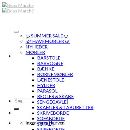
Skip
to
content
🍊 SUMMER SALE 🍊
·🌿 HAVEMØBLER 🌿
NYHEDER
MØBLER
BARSTOLE
BARVOGNE
BÆNKE
BØRNEMØBLER
LÆNESTOLE
HYLDER
PARASOL
REOLER & SKABE
Søg
SENGEGAVLE
efter:
SKAMLER & TABURETTER
SKRIVEBORDE
SOFABORDE
Ingen varer i kurven.
SOFAER
SPISEBORDE