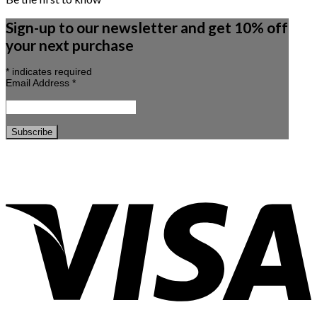
Sign-up to our newsletter and get 10% off
your next purchase
*
indicates required
Email Address
*