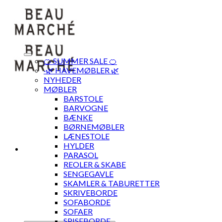
Skip
to
content
🍊 SUMMER SALE 🍊
·🌿 HAVEMØBLER 🌿
NYHEDER
MØBLER
BARSTOLE
BARVOGNE
BÆNKE
BØRNEMØBLER
LÆNESTOLE
HYLDER
PARASOL
REOLER & SKABE
SENGEGAVLE
SKAMLER & TABURETTER
SKRIVEBORDE
SOFABORDE
SOFAER
SPISEBORDE