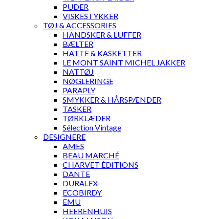
PUDER
VISKESTYKKER
TØJ & ACCESSORIES
HANDSKER & LUFFER
BÆLTER
HATTE & KASKETTER
LE MONT SAINT MICHEL JAKKER
NATTØJ
NØGLERINGE
PARAPLY
SMYKKER & HÅRSPÆNDER
TASKER
TØRKLÆDER
Sélection Vintage
DESIGNERE
AMES
BEAU MARCHÉ
CHARVET ÉDITIONS
DANTE
DURALEX
ECOBIRDY
EMU
HEERENHUIS