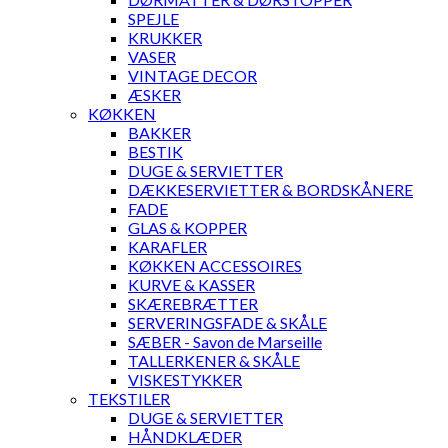
SPEJLE
KRUKKER
VASER
VINTAGE DECOR
ÆSKER
KØKKEN
BAKKER
BESTIK
DUGE & SERVIETTER
DÆKKESERVIETTER & BORDSKÅNERE
FADE
GLAS & KOPPER
KARAFLER
KØKKEN ACCESSOIRES
KURVE & KASSER
SKÆREBRÆTTER
SERVERINGSFADE & SKÅLE
SÆBER - Savon de Marseille
TALLERKENER & SKÅLE
VISKESTYKKER
TEKSTILER
DUGE & SERVIETTER
HÅNDKLÆDER