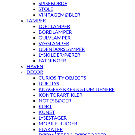
SPISEBORDE
STOLE
VINTAGEMØBLER
LAMPER
LOFTLAMPER
BORDLAMPER
GULVLAMPER
VÆGLAMPER
UDENDØRSLAMPER
LYSKILDER/PÆRER
FATNINGER
HAVEN
DECOR
CURIOSITY OBJECTS
DUFTLYS
KNAGERÆKKER & STUMTJENERE
KONTORARTIKLER
NOTESBØGER
KORT
KUNST
LYSESTAGER
MOBILE - UROER
PLAKATER
DØRMÅTTER & DØRSTOPPER