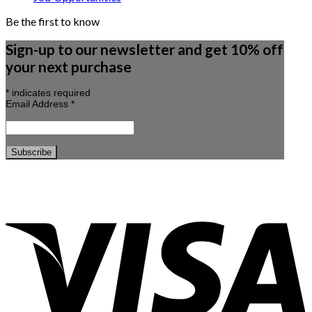
Be the first to know
Sign-up to our newsletter and get 10% off
your next purchase
*
indicates required
Email Address
*