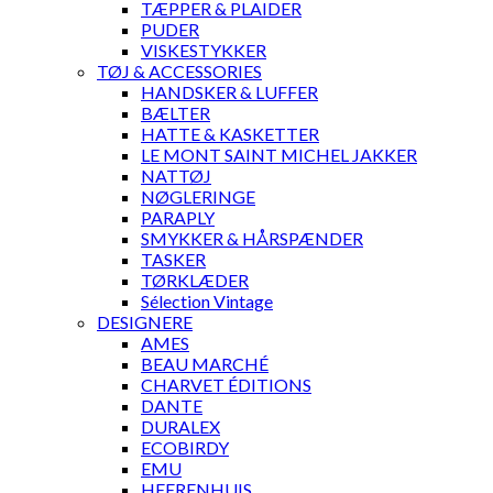
TÆPPER & PLAIDER
PUDER
VISKESTYKKER
TØJ & ACCESSORIES
HANDSKER & LUFFER
BÆLTER
HATTE & KASKETTER
LE MONT SAINT MICHEL JAKKER
NATTØJ
NØGLERINGE
PARAPLY
SMYKKER & HÅRSPÆNDER
TASKER
TØRKLÆDER
Sélection Vintage
DESIGNERE
AMES
BEAU MARCHÉ
CHARVET ÉDITIONS
DANTE
DURALEX
ECOBIRDY
EMU
HEERENHUIS