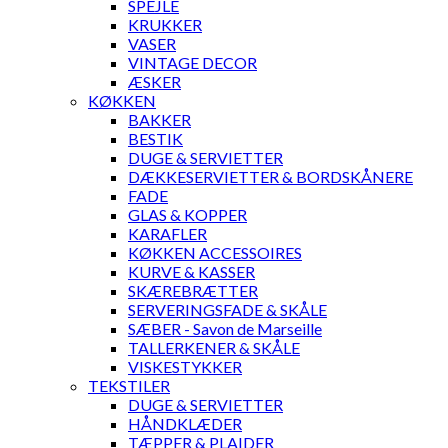
SPEJLE
KRUKKER
VASER
VINTAGE DECOR
ÆSKER
KØKKEN
BAKKER
BESTIK
DUGE & SERVIETTER
DÆKKESERVIETTER & BORDSKÅNERE
FADE
GLAS & KOPPER
KARAFLER
KØKKEN ACCESSOIRES
KURVE & KASSER
SKÆREBRÆTTER
SERVERINGSFADE & SKÅLE
SÆBER - Savon de Marseille
TALLERKENER & SKÅLE
VISKESTYKKER
TEKSTILER
DUGE & SERVIETTER
HÅNDKLÆDER
TÆPPER & PLAIDER