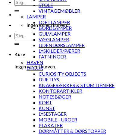
Søg
STOLE
efter:
VINTAGEMØBLER
LAMPER
LOFTLAMPER
Ingen varer i kurven.
BORDLAMPER
GULVLAMPER
Søg
VÆGLAMPER
efter:
UDENDØRSLAMPER
LYSKILDER/PÆRER
Kurv
FATNINGER
HAVEN
Ingen varer i kurven.
DECOR
CURIOSITY OBJECTS
DUFTLYS
KNAGERÆKKER & STUMTJENERE
KONTORARTIKLER
NOTESBØGER
KORT
KUNST
LYSESTAGER
MOBILE - UROER
PLAKATER
DØRMÅTTER & DØRSTOPPER