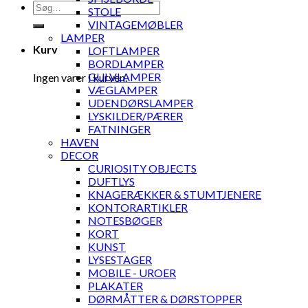
Søg
STOLE
efter:
VINTAGEMØBLER
LAMPER
Kurv
LOFTLAMPER
BORDLAMPER
GULVLAMPER
Ingen varer i kurven.
VÆGLAMPER
UDENDØRSLAMPER
LYSKILDER/PÆRER
FATNINGER
HAVEN
DECOR
CURIOSITY OBJECTS
DUFTLYS
KNAGERÆKKER & STUMTJENERE
KONTORARTIKLER
NOTESBØGER
KORT
KUNST
LYSESTAGER
MOBILE - UROER
PLAKATER
DØRMÅTTER & DØRSTOPPER