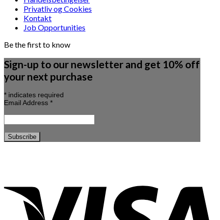
Privatliv og Cookies
Kontakt
Job Opportunities
Be the first to know
Sign-up to our newsletter and get 10% off
your next purchase
*
indicates required
Email Address
*