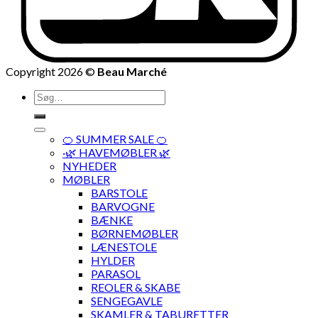
Copyright 2026 ©
Beau Marché
Søg
efter:
🍊 SUMMER SALE 🍊
·🌿 HAVEMØBLER 🌿
NYHEDER
MØBLER
BARSTOLE
BARVOGNE
BÆNKE
BØRNEMØBLER
LÆNESTOLE
HYLDER
PARASOL
REOLER & SKABE
SENGEGAVLE
SKAMLER & TABURETTER