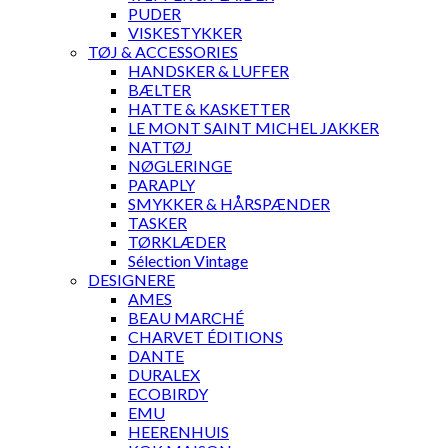
PUDER
VISKESTYKKER
TØJ & ACCESSORIES
HANDSKER & LUFFER
BÆLTER
HATTE & KASKETTER
LE MONT SAINT MICHEL JAKKER
NATTØJ
NØGLERINGE
PARAPLY
SMYKKER & HÅRSPÆNDER
TASKER
TØRKLÆDER
Sélection Vintage
DESIGNERE
AMES
BEAU MARCHÉ
CHARVET ÉDITIONS
DANTE
DURALEX
ECOBIRDY
EMU
HEERENHUIS