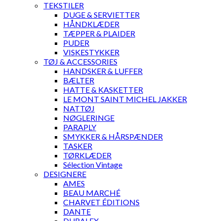
TEKSTILER
DUGE & SERVIETTER
HÅNDKLÆDER
TÆPPER & PLAIDER
PUDER
VISKESTYKKER
TØJ & ACCESSORIES
HANDSKER & LUFFER
BÆLTER
HATTE & KASKETTER
LE MONT SAINT MICHEL JAKKER
NATTØJ
NØGLERINGE
PARAPLY
SMYKKER & HÅRSPÆNDER
TASKER
TØRKLÆDER
Sélection Vintage
DESIGNERE
AMES
BEAU MARCHÉ
CHARVET ÉDITIONS
DANTE
DURALEX