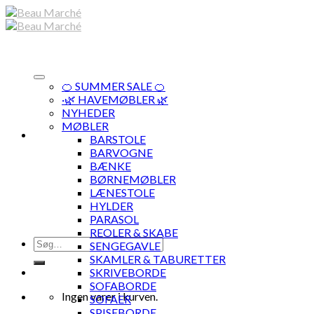
Skip
to
content
🍊 SUMMER SALE 🍊
·🌿 HAVEMØBLER 🌿
NYHEDER
MØBLER
BARSTOLE
BARVOGNE
BÆNKE
BØRNEMØBLER
LÆNESTOLE
HYLDER
PARASOL
REOLER & SKABE
Søg
SENGEGAVLE
efter:
SKAMLER & TABURETTER
SKRIVEBORDE
SOFABORDE
Ingen varer i kurven.
SOFAER
SPISEBORDE