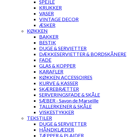
SPEJLE
KRUKKER
VASER
VINTAGE DECOR
ÆSKER
KØKKEN
BAKKER
BESTIK
DUGE & SERVIETTER
DÆKKESERVIETTER & BORDSKÅNERE
FADE
GLAS & KOPPER
KARAFLER
KØKKEN ACCESSOIRES
KURVE & KASSER
SKÆREBRÆTTER
SERVERINGSFADE & SKÅLE
SÆBER - Savon de Marseille
TALLERKENER & SKÅLE
VISKESTYKKER
TEKSTILER
DUGE & SERVIETTER
HÅNDKLÆDER
TÆPPER & PLAIDER