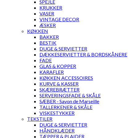
SPEJLE
KRUKKER
VASER
VINTAGE DECOR
ÆSKER
KØKKEN
BAKKER
BESTIK
DUGE & SERVIETTER
DÆKKESERVIETTER & BORDSKÅNERE
FADE
GLAS & KOPPER
KARAFLER
KØKKEN ACCESSOIRES
KURVE & KASSER
SKÆREBRÆTTER
SERVERINGSFADE & SKÅLE
SÆBER - Savon de Marseille
TALLERKENER & SKÅLE
VISKESTYKKER
TEKSTILER
DUGE & SERVIETTER
HÅNDKLÆDER
TÆPPER & PLAIDER