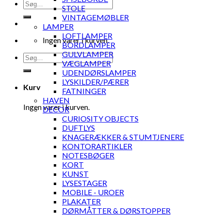
Søg
STOLE
efter:
VINTAGEMØBLER
LAMPER
LOFTLAMPER
Ingen varer i kurven.
BORDLAMPER
GULVLAMPER
Søg
VÆGLAMPER
efter:
UDENDØRSLAMPER
LYSKILDER/PÆRER
Kurv
FATNINGER
HAVEN
Ingen varer i kurven.
DECOR
CURIOSITY OBJECTS
DUFTLYS
KNAGERÆKKER & STUMTJENERE
KONTORARTIKLER
NOTESBØGER
KORT
KUNST
LYSESTAGER
MOBILE - UROER
PLAKATER
DØRMÅTTER & DØRSTOPPER