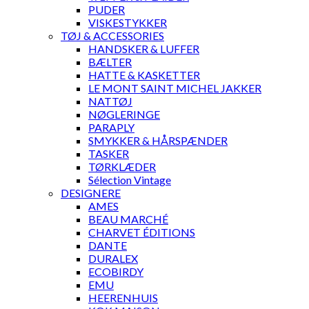
PUDER
VISKESTYKKER
TØJ & ACCESSORIES
HANDSKER & LUFFER
BÆLTER
HATTE & KASKETTER
LE MONT SAINT MICHEL JAKKER
NATTØJ
NØGLERINGE
PARAPLY
SMYKKER & HÅRSPÆNDER
TASKER
TØRKLÆDER
Sélection Vintage
DESIGNERE
AMES
BEAU MARCHÉ
CHARVET ÉDITIONS
DANTE
DURALEX
ECOBIRDY
EMU
HEERENHUIS