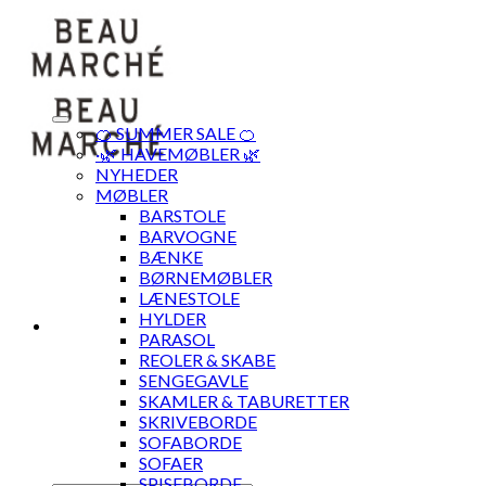
Skip
to
content
🍊 SUMMER SALE 🍊
·🌿 HAVEMØBLER 🌿
NYHEDER
MØBLER
BARSTOLE
BARVOGNE
BÆNKE
BØRNEMØBLER
LÆNESTOLE
HYLDER
PARASOL
REOLER & SKABE
SENGEGAVLE
SKAMLER & TABURETTER
SKRIVEBORDE
SOFABORDE
SOFAER
SPISEBORDE