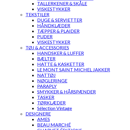
TALLERKENER & SKÅLE
VISKESTYKKER
TEKSTILER
DUGE & SERVIETTER
HÅNDKLÆDER
TÆPPER & PLAIDER
PUDER
VISKESTYKKER
TØJ & ACCESSORIES
HANDSKER & LUFFER
BÆLTER
HATTE & KASKETTER
LE MONT SAINT MICHEL JAKKER
NATTØJ
NØGLERINGE
PARAPLY
SMYKKER & HÅRSPÆNDER
TASKER
TØRKLÆDER
Sélection Vintage
DESIGNERE
AMES
BEAU MARCHÉ