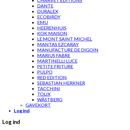
CHARVET ÉDITIONS
DANTE
DURALEX
ECOBIRDY
EMU
HEERENHUIS
KOK MAISON
LE MONT SAINT MICHEL
MANTAS EZCARAY
MANUFACTURE DE DIGOIN
MARIUS FABRE
MARTINELLI LUCE
PETITE FRITURE
PULPO
RED EDITION
SEBASTIAN HERKNER
TACCHINI
TOLIX
WÄSTBERG
GAVEKORT
Log ind
Log ind