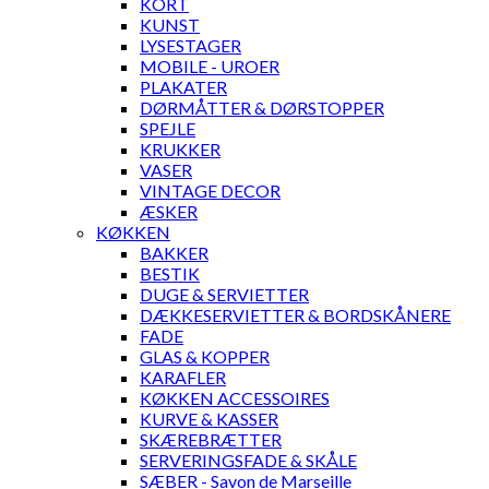
KORT
KUNST
LYSESTAGER
MOBILE - UROER
PLAKATER
DØRMÅTTER & DØRSTOPPER
SPEJLE
KRUKKER
VASER
VINTAGE DECOR
ÆSKER
KØKKEN
BAKKER
BESTIK
DUGE & SERVIETTER
DÆKKESERVIETTER & BORDSKÅNERE
FADE
GLAS & KOPPER
KARAFLER
KØKKEN ACCESSOIRES
KURVE & KASSER
SKÆREBRÆTTER
SERVERINGSFADE & SKÅLE
SÆBER - Savon de Marseille