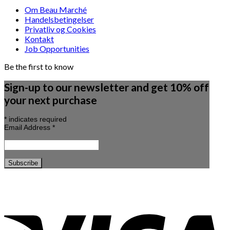
Om Beau Marché
Handelsbetingelser
Privatliv og Cookies
Kontakt
Job Opportunities
Be the first to know
Sign-up to our newsletter and get 10% off
your next purchase
*
indicates required
Email Address
*