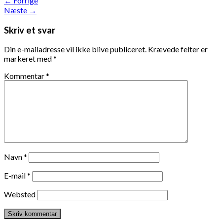
←
Forrige
Næste
→
Skriv et svar
Din e-mailadresse vil ikke blive publiceret.
Krævede felter er
markeret med
*
Kommentar
*
Navn
*
E-mail
*
Websted