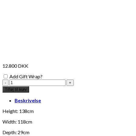
12.800
DKK
Add Gift Wrap?
Shelving
unit
Tilføj til kurv
h138cm
antal
Beskrivelse
Height: 138cm
Width: 118cm
Depth: 29cm