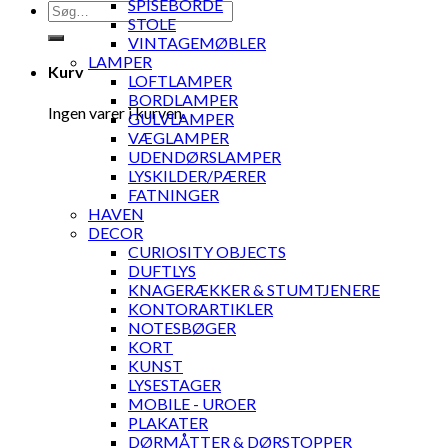
SPISEBORDE
Søg
STOLE
efter:
VINTAGEMØBLER
LAMPER
Kurv
LOFTLAMPER
BORDLAMPER
Ingen varer i kurven.
GULVLAMPER
VÆGLAMPER
UDENDØRSLAMPER
LYSKILDER/PÆRER
FATNINGER
HAVEN
DECOR
CURIOSITY OBJECTS
DUFTLYS
KNAGERÆKKER & STUMTJENERE
KONTORARTIKLER
NOTESBØGER
KORT
KUNST
LYSESTAGER
MOBILE - UROER
PLAKATER
DØRMÅTTER & DØRSTOPPER