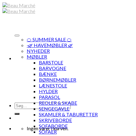
Skip
to
content
🍊 SUMMER SALE 🍊
·🌿 HAVEMØBLER 🌿
NYHEDER
MØBLER
BARSTOLE
BARVOGNE
BÆNKE
BØRNEMØBLER
LÆNESTOLE
HYLDER
PARASOL
REOLER & SKABE
Søg
SENGEGAVLE
efter:
SKAMLER & TABURETTER
SKRIVEBORDE
SOFABORDE
Ingen varer i kurven.
SOFAER