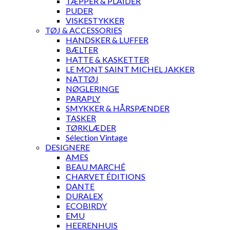
TÆPPER & PLAIDER
PUDER
VISKESTYKKER
TØJ & ACCESSORIES
HANDSKER & LUFFER
BÆLTER
HATTE & KASKETTER
LE MONT SAINT MICHEL JAKKER
NATTØJ
NØGLERINGE
PARAPLY
SMYKKER & HÅRSPÆNDER
TASKER
TØRKLÆDER
Sélection Vintage
DESIGNERE
AMES
BEAU MARCHÉ
CHARVET ÉDITIONS
DANTE
DURALEX
ECOBIRDY
EMU
HEERENHUIS