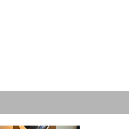
resse?