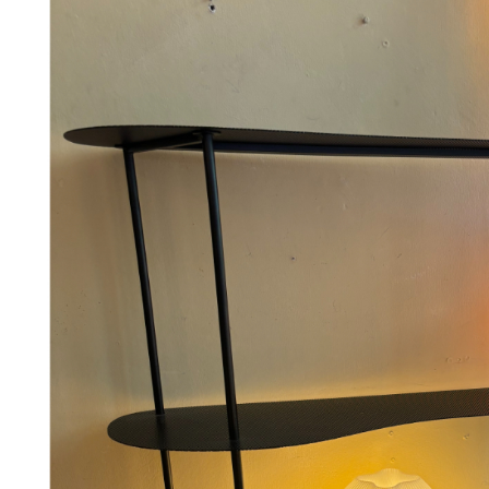
Add to Wishlist
"Choucroute" Plakat - Peter Kjær-Andersen 70x100 cm
368
DKK
Tilføj til kurv