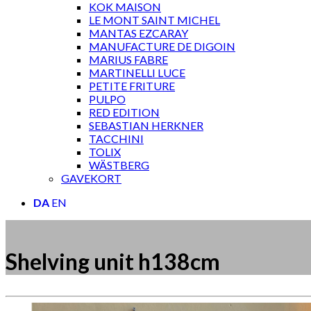
KOK MAISON
LE MONT SAINT MICHEL
MANTAS EZCARAY
MANUFACTURE DE DIGOIN
MARIUS FABRE
MARTINELLI LUCE
PETITE FRITURE
PULPO
RED EDITION
SEBASTIAN HERKNER
TACCHINI
TOLIX
WÄSTBERG
GAVEKORT
DA
EN
Shelving unit h138cm
Måske kunne nogle af disse produkter have din inte