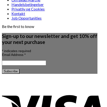
Handelsbetingelser
Privatliv og Cookies
Kontakt
Job Opportunities
Be the first to know
Sign-up to our newsletter and get 10% off
your next purchase
*
indicates required
Email Address
*