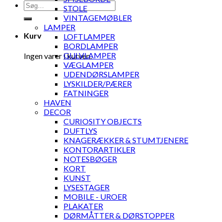
Søg
STOLE
efter:
VINTAGEMØBLER
LAMPER
Kurv
LOFTLAMPER
BORDLAMPER
GULVLAMPER
Ingen varer i kurven.
VÆGLAMPER
UDENDØRSLAMPER
LYSKILDER/PÆRER
FATNINGER
HAVEN
DECOR
CURIOSITY OBJECTS
DUFTLYS
KNAGERÆKKER & STUMTJENERE
KONTORARTIKLER
NOTESBØGER
KORT
KUNST
LYSESTAGER
MOBILE - UROER
PLAKATER
DØRMÅTTER & DØRSTOPPER