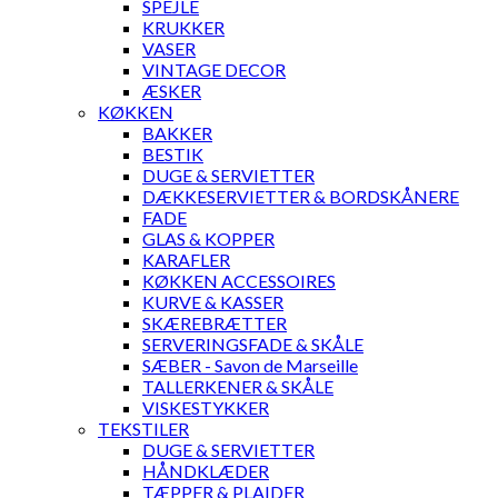
SPEJLE
KRUKKER
VASER
VINTAGE DECOR
ÆSKER
KØKKEN
BAKKER
BESTIK
DUGE & SERVIETTER
DÆKKESERVIETTER & BORDSKÅNERE
FADE
GLAS & KOPPER
KARAFLER
KØKKEN ACCESSOIRES
KURVE & KASSER
SKÆREBRÆTTER
SERVERINGSFADE & SKÅLE
SÆBER - Savon de Marseille
TALLERKENER & SKÅLE
VISKESTYKKER
TEKSTILER
DUGE & SERVIETTER
HÅNDKLÆDER
TÆPPER & PLAIDER