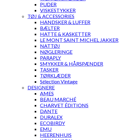
PUDER
VISKESTYKKER
TØJ & ACCESSORIES
HANDSKER & LUFFER
BÆLTER
HATTE & KASKETTER
LE MONT SAINT MICHEL JAKKER
NATTØJ
NØGLERINGE
PARAPLY
SMYKKER & HÅRSPÆNDER
TASKER
TØRKLÆDER
Sélection Vintage
DESIGNERE
AMES
BEAU MARCHÉ
CHARVET ÉDITIONS
DANTE
DURALEX
ECOBIRDY
EMU
HEERENHUIS