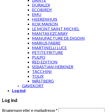
DANTE
DURALEX
ECOBIRDY
EMU
HEERENHUIS
KOK MAISON
LE MONT SAINT MICHEL
MANTAS EZCARAY
MANUFACTURE DE DIGOIN
MARIUS FABRE
MARTINELLI LUCE
PETITE FRITURE
PULPO
RED EDITION
SEBASTIAN HERKNER
TACCHINI
TOLIX
WÄSTBERG
GAVEKORT
Log ind
Log ind
Brugernavn eller e-mailadresse
*