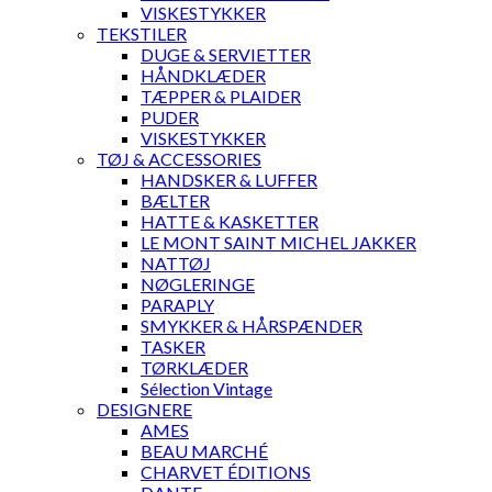
VISKESTYKKER
TEKSTILER
DUGE & SERVIETTER
HÅNDKLÆDER
TÆPPER & PLAIDER
PUDER
VISKESTYKKER
TØJ & ACCESSORIES
HANDSKER & LUFFER
BÆLTER
HATTE & KASKETTER
LE MONT SAINT MICHEL JAKKER
NATTØJ
NØGLERINGE
PARAPLY
SMYKKER & HÅRSPÆNDER
TASKER
TØRKLÆDER
Sélection Vintage
DESIGNERE
AMES
BEAU MARCHÉ
CHARVET ÉDITIONS