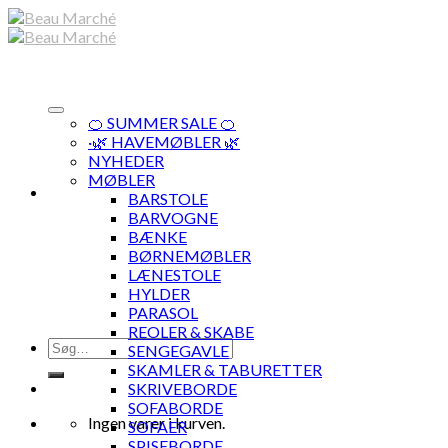
Skip
to
content
🍊 SUMMER SALE 🍊
·🌿 HAVEMØBLER 🌿
NYHEDER
MØBLER
BARSTOLE
BARVOGNE
BÆNKE
BØRNEMØBLER
LÆNESTOLE
HYLDER
PARASOL
REOLER & SKABE
Søg
SENGEGAVLE
efter:
SKAMLER & TABURETTER
SKRIVEBORDE
SOFABORDE
Ingen varer i kurven.
SOFAER
SPISEBORDE