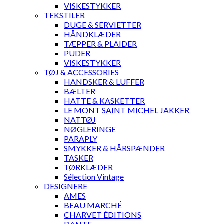
VISKESTYKKER
TEKSTILER
DUGE & SERVIETTER
HÅNDKLÆDER
TÆPPER & PLAIDER
PUDER
VISKESTYKKER
TØJ & ACCESSORIES
HANDSKER & LUFFER
BÆLTER
HATTE & KASKETTER
LE MONT SAINT MICHEL JAKKER
NATTØJ
NØGLERINGE
PARAPLY
SMYKKER & HÅRSPÆNDER
TASKER
TØRKLÆDER
Sélection Vintage
DESIGNERE
AMES
BEAU MARCHÉ
CHARVET ÉDITIONS