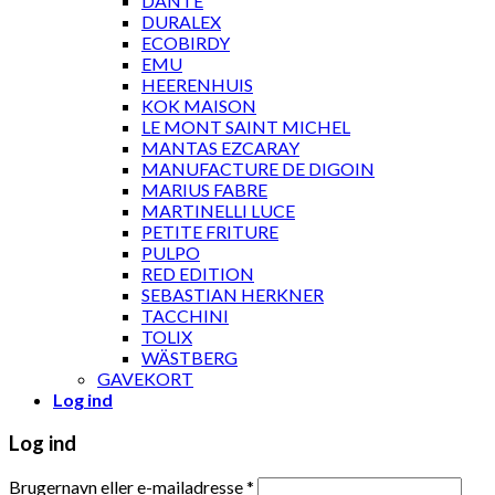
DANTE
DURALEX
ECOBIRDY
EMU
HEERENHUIS
KOK MAISON
LE MONT SAINT MICHEL
MANTAS EZCARAY
MANUFACTURE DE DIGOIN
MARIUS FABRE
MARTINELLI LUCE
PETITE FRITURE
PULPO
RED EDITION
SEBASTIAN HERKNER
TACCHINI
TOLIX
WÄSTBERG
GAVEKORT
Log ind
Log ind
Brugernavn eller e-mailadresse
*