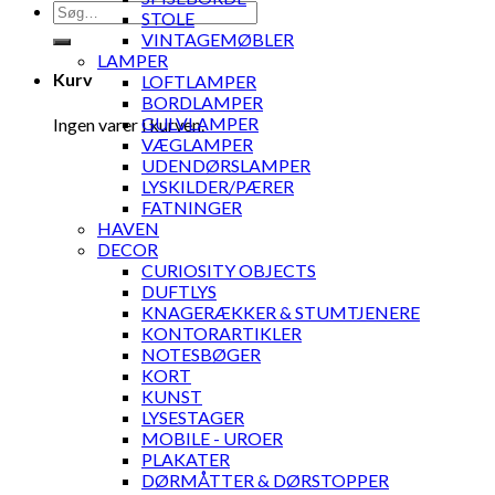
Søg
STOLE
efter:
VINTAGEMØBLER
LAMPER
Kurv
LOFTLAMPER
BORDLAMPER
GULVLAMPER
Ingen varer i kurven.
VÆGLAMPER
UDENDØRSLAMPER
LYSKILDER/PÆRER
FATNINGER
HAVEN
DECOR
CURIOSITY OBJECTS
DUFTLYS
KNAGERÆKKER & STUMTJENERE
KONTORARTIKLER
NOTESBØGER
KORT
KUNST
LYSESTAGER
MOBILE - UROER
PLAKATER
DØRMÅTTER & DØRSTOPPER