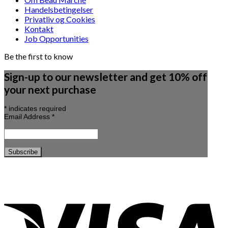
Handelsbetingelser
Privatliv og Cookies
Kontakt
Job Opportunities
Be the first to know
Sign-up to our newsletter and get 10% off
your next purchase
*
indicates required
Email Address
*