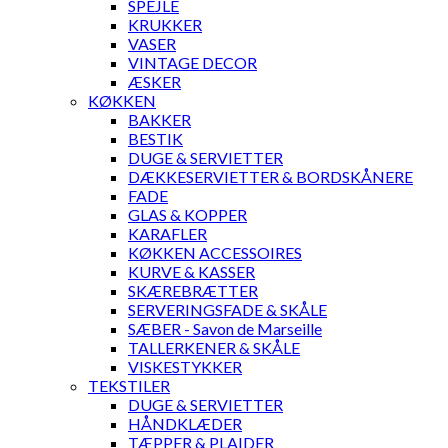
SPEJLE
KRUKKER
VASER
VINTAGE DECOR
ÆSKER
KØKKEN
BAKKER
BESTIK
DUGE & SERVIETTER
DÆKKESERVIETTER & BORDSKÅNERE
FADE
GLAS & KOPPER
KARAFLER
KØKKEN ACCESSOIRES
KURVE & KASSER
SKÆREBRÆTTER
SERVERINGSFADE & SKÅLE
SÆBER - Savon de Marseille
TALLERKENER & SKÅLE
VISKESTYKKER
TEKSTILER
DUGE & SERVIETTER
HÅNDKLÆDER
TÆPPER & PLAIDER