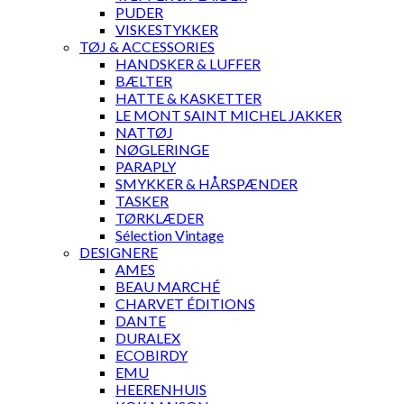
PUDER
VISKESTYKKER
TØJ & ACCESSORIES
HANDSKER & LUFFER
BÆLTER
HATTE & KASKETTER
LE MONT SAINT MICHEL JAKKER
NATTØJ
NØGLERINGE
PARAPLY
SMYKKER & HÅRSPÆNDER
TASKER
TØRKLÆDER
Sélection Vintage
DESIGNERE
AMES
BEAU MARCHÉ
CHARVET ÉDITIONS
DANTE
DURALEX
ECOBIRDY
EMU
HEERENHUIS