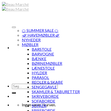
Skip
to
content
🍊 SUMMER SALE 🍊
·🌿 HAVEMØBLER 🌿
NYHEDER
MØBLER
BARSTOLE
BARVOGNE
BÆNKE
BØRNEMØBLER
LÆNESTOLE
HYLDER
PARASOL
REOLER & SKABE
Søg
SENGEGAVLE
efter:
SKAMLER & TABURETTER
SKRIVEBORDE
SOFABORDE
Ingen varer i kurven.
SOFAER
SPISEBORDE