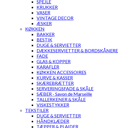
SPEJLE
KRUKKER
VASER
VINTAGE DECOR
ÆSKER
KØKKEN
BAKKER
BESTIK
DUGE & SERVIETTER
DÆKKESERVIETTER & BORDSKÅNERE
FADE
GLAS & KOPPER
KARAFLER
KØKKEN ACCESSOIRES
KURVE & KASSER
SKÆREBRÆTTER
SERVERINGSFADE & SKÅLE
SÆBER - Savon de Marseille
TALLERKENER & SKÅLE
VISKESTYKKER
TEKSTILER
DUGE & SERVIETTER
HÅNDKLÆDER
TÆPPER & PLAIDER