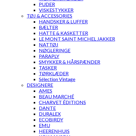
PUDER
VISKESTYKKER
TØJ & ACCESSORIES
HANDSKER & LUFFER
BÆLTER
HATTE & KASKETTER
LE MONT SAINT MICHEL JAKKER
NATTØJ
NØGLERINGE
PARAPLY
SMYKKER & HÅRSPÆNDER
TASKER
TØRKLÆDER
Sélection Vintage
DESIGNERE
AMES
BEAU MARCHÉ
CHARVET ÉDITIONS
DANTE
DURALEX
ECOBIRDY
EMU
HEERENHUIS