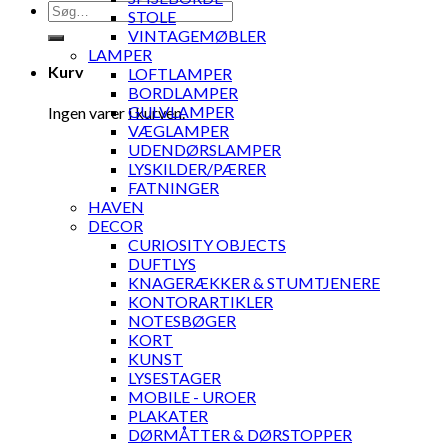
Søg
STOLE
efter:
VINTAGEMØBLER
LAMPER
Kurv
LOFTLAMPER
BORDLAMPER
GULVLAMPER
Ingen varer i kurven.
VÆGLAMPER
UDENDØRSLAMPER
LYSKILDER/PÆRER
FATNINGER
HAVEN
DECOR
CURIOSITY OBJECTS
DUFTLYS
KNAGERÆKKER & STUMTJENERE
KONTORARTIKLER
NOTESBØGER
KORT
KUNST
LYSESTAGER
MOBILE - UROER
PLAKATER
DØRMÅTTER & DØRSTOPPER