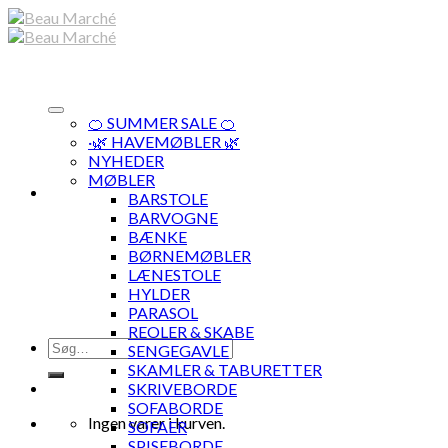
Skip
to
content
🍊 SUMMER SALE 🍊
·🌿 HAVEMØBLER 🌿
NYHEDER
MØBLER
BARSTOLE
BARVOGNE
BÆNKE
BØRNEMØBLER
LÆNESTOLE
HYLDER
PARASOL
REOLER & SKABE
Søg
SENGEGAVLE
efter:
SKAMLER & TABURETTER
SKRIVEBORDE
SOFABORDE
Ingen varer i kurven.
SOFAER
SPISEBORDE