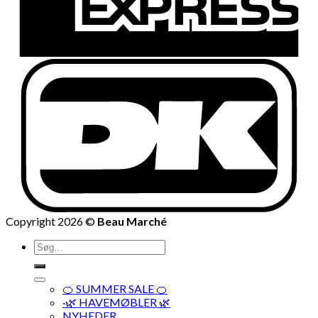
Copyright 2026 ©
Beau Marché
Søg
efter:
🍊 SUMMER SALE 🍊
·🌿 HAVEMØBLER 🌿
NYHEDER