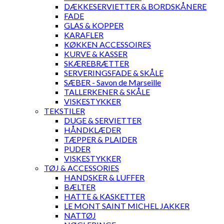
DÆKKESERVIETTER & BORDSKÅNERE
FADE
GLAS & KOPPER
KARAFLER
KØKKEN ACCESSOIRES
KURVE & KASSER
SKÆREBRÆTTER
SERVERINGSFADE & SKÅLE
SÆBER - Savon de Marseille
TALLERKENER & SKÅLE
VISKESTYKKER
TEKSTILER
DUGE & SERVIETTER
HÅNDKLÆDER
TÆPPER & PLAIDER
PUDER
VISKESTYKKER
TØJ & ACCESSORIES
HANDSKER & LUFFER
BÆLTER
HATTE & KASKETTER
LE MONT SAINT MICHEL JAKKER
NATTØJ