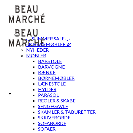
Skip
to
content
🍊 SUMMER SALE 🍊
·🌿 HAVEMØBLER 🌿
NYHEDER
MØBLER
BARSTOLE
BARVOGNE
BÆNKE
BØRNEMØBLER
LÆNESTOLE
HYLDER
PARASOL
REOLER & SKABE
SENGEGAVLE
SKAMLER & TABURETTER
SKRIVEBORDE
SOFABORDE
SOFAER