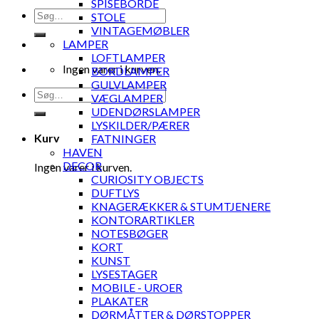
SPISEBORDE
Søg
STOLE
efter:
VINTAGEMØBLER
LAMPER
LOFTLAMPER
Ingen varer i kurven.
BORDLAMPER
GULVLAMPER
Søg
VÆGLAMPER
efter:
UDENDØRSLAMPER
LYSKILDER/PÆRER
Kurv
FATNINGER
HAVEN
DECOR
Ingen varer i kurven.
CURIOSITY OBJECTS
DUFTLYS
KNAGERÆKKER & STUMTJENERE
KONTORARTIKLER
NOTESBØGER
KORT
KUNST
LYSESTAGER
MOBILE - UROER
PLAKATER
DØRMÅTTER & DØRSTOPPER