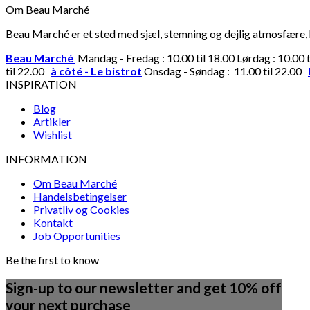
Om Beau Marché
Beau Marché er et sted med sjæl, stemning og dejlig atmosfære, hv
Beau Marché
Mandag - Fredag : 10.00 til 18.00 Lørdag : 10.00 
til 22.00
à côté - Le bistrot
Onsdag - Søndag : 11.00 til 22.00
INSPIRATION
Blog
Artikler
Wishlist
INFORMATION
Om Beau Marché
Handelsbetingelser
Privatliv og Cookies
Kontakt
Job Opportunities
Be the first to know
Sign-up to our newsletter and get 10% off
your next purchase