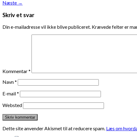
Næste
→
Skriv et svar
Din e-mailadresse vil ikke blive publiceret.
Krævede felter er m
Kommentar
*
Navn
*
E-mail
*
Websted
Dette site anvender Akismet til at reducere spam.
Læs om hvorda