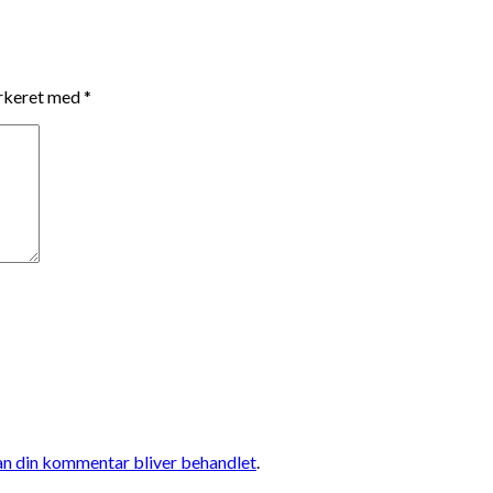
arkeret med
*
n din kommentar bliver behandlet
.