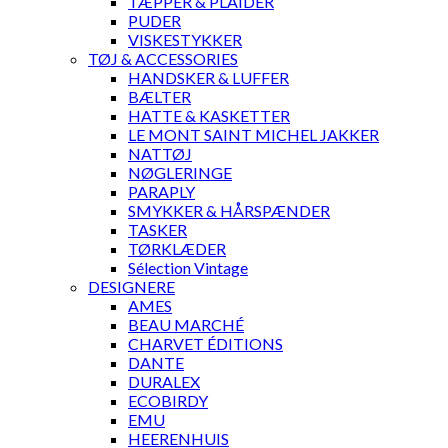
TÆPPER & PLAIDER
PUDER
VISKESTYKKER
TØJ & ACCESSORIES
HANDSKER & LUFFER
BÆLTER
HATTE & KASKETTER
LE MONT SAINT MICHEL JAKKER
NATTØJ
NØGLERINGE
PARAPLY
SMYKKER & HÅRSPÆNDER
TASKER
TØRKLÆDER
Sélection Vintage
DESIGNERE
AMES
BEAU MARCHÉ
CHARVET ÉDITIONS
DANTE
DURALEX
ECOBIRDY
EMU
HEERENHUIS