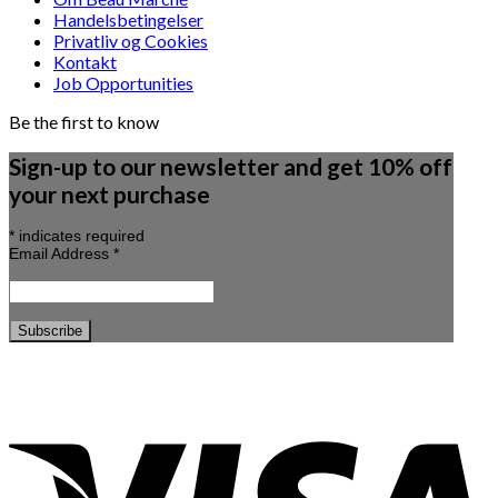
Handelsbetingelser
Privatliv og Cookies
Kontakt
Job Opportunities
Be the first to know
Sign-up to our newsletter and get 10% off
your next purchase
*
indicates required
Email Address
*