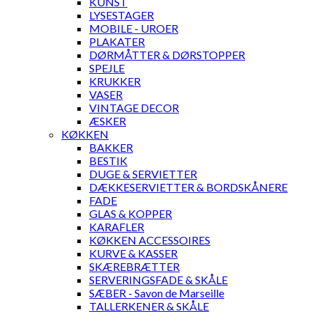
KUNST
LYSESTAGER
MOBILE - UROER
PLAKATER
DØRMÅTTER & DØRSTOPPER
SPEJLE
KRUKKER
VASER
VINTAGE DECOR
ÆSKER
KØKKEN
BAKKER
BESTIK
DUGE & SERVIETTER
DÆKKESERVIETTER & BORDSKÅNERE
FADE
GLAS & KOPPER
KARAFLER
KØKKEN ACCESSOIRES
KURVE & KASSER
SKÆREBRÆTTER
SERVERINGSFADE & SKÅLE
SÆBER - Savon de Marseille
TALLERKENER & SKÅLE