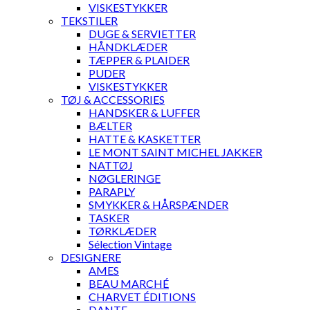
VISKESTYKKER
TEKSTILER
DUGE & SERVIETTER
HÅNDKLÆDER
TÆPPER & PLAIDER
PUDER
VISKESTYKKER
TØJ & ACCESSORIES
HANDSKER & LUFFER
BÆLTER
HATTE & KASKETTER
LE MONT SAINT MICHEL JAKKER
NATTØJ
NØGLERINGE
PARAPLY
SMYKKER & HÅRSPÆNDER
TASKER
TØRKLÆDER
Sélection Vintage
DESIGNERE
AMES
BEAU MARCHÉ
CHARVET ÉDITIONS
DANTE