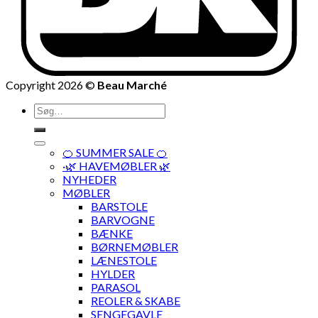
Copyright 2026 ©
Beau Marché
Søg
efter:
🍊 SUMMER SALE 🍊
·🌿 HAVEMØBLER 🌿
NYHEDER
MØBLER
BARSTOLE
BARVOGNE
BÆNKE
BØRNEMØBLER
LÆNESTOLE
HYLDER
PARASOL
REOLER & SKABE
SENGEGAVLE