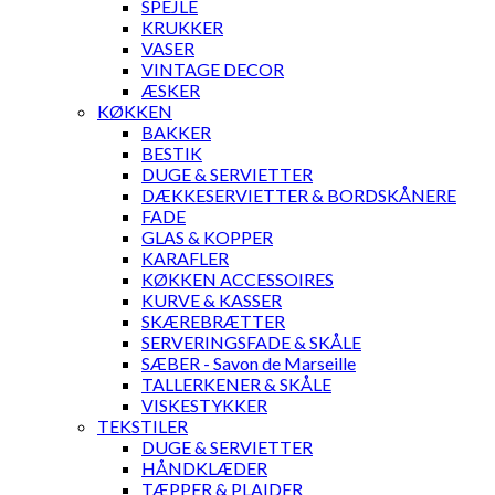
SPEJLE
KRUKKER
VASER
VINTAGE DECOR
ÆSKER
KØKKEN
BAKKER
BESTIK
DUGE & SERVIETTER
DÆKKESERVIETTER & BORDSKÅNERE
FADE
GLAS & KOPPER
KARAFLER
KØKKEN ACCESSOIRES
KURVE & KASSER
SKÆREBRÆTTER
SERVERINGSFADE & SKÅLE
SÆBER - Savon de Marseille
TALLERKENER & SKÅLE
VISKESTYKKER
TEKSTILER
DUGE & SERVIETTER
HÅNDKLÆDER
TÆPPER & PLAIDER