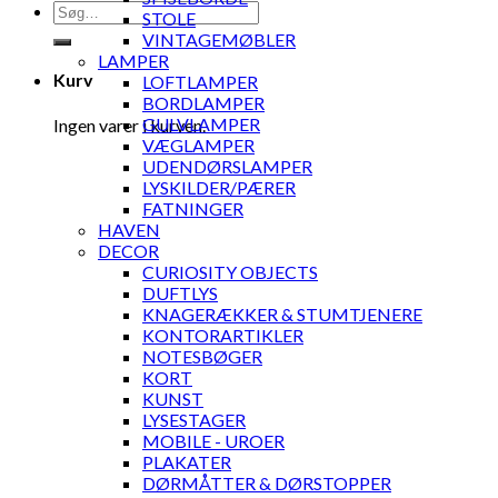
Søg
STOLE
efter:
VINTAGEMØBLER
LAMPER
Kurv
LOFTLAMPER
BORDLAMPER
GULVLAMPER
Ingen varer i kurven.
VÆGLAMPER
UDENDØRSLAMPER
LYSKILDER/PÆRER
FATNINGER
HAVEN
DECOR
CURIOSITY OBJECTS
DUFTLYS
KNAGERÆKKER & STUMTJENERE
KONTORARTIKLER
NOTESBØGER
KORT
KUNST
LYSESTAGER
MOBILE - UROER
PLAKATER
DØRMÅTTER & DØRSTOPPER