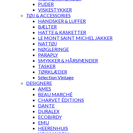
PUDER
VISKESTYKKER
TØJ & ACCESSORIES
HANDSKER & LUFFER
BÆLTER
HATTE & KASKETTER
LE MONT SAINT MICHEL JAKKER
NATTØJ
NØGLERINGE
PARAPLY
SMYKKER & HÅRSPÆNDER
TASKER
TØRKLÆDER
Sélection Vintage
DESIGNERE
AMES
BEAU MARCHÉ
CHARVET ÉDITIONS
DANTE
DURALEX
ECOBIRDY
EMU
HEERENHUIS