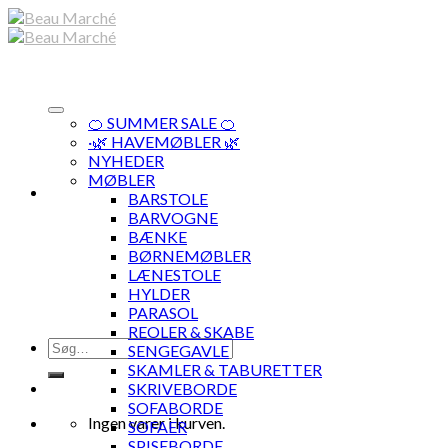
Skip
to
content
🍊 SUMMER SALE 🍊
·🌿 HAVEMØBLER 🌿
NYHEDER
MØBLER
BARSTOLE
BARVOGNE
BÆNKE
BØRNEMØBLER
LÆNESTOLE
HYLDER
PARASOL
REOLER & SKABE
Søg
SENGEGAVLE
efter:
SKAMLER & TABURETTER
SKRIVEBORDE
SOFABORDE
Ingen varer i kurven.
SOFAER
SPISEBORDE