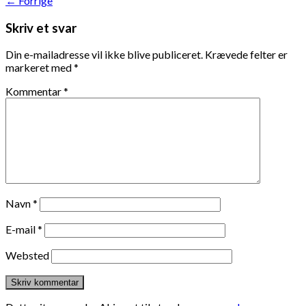
←
Forrige
Skriv et svar
Din e-mailadresse vil ikke blive publiceret.
Krævede felter er
markeret med
*
Kommentar
*
Navn
*
E-mail
*
Websted