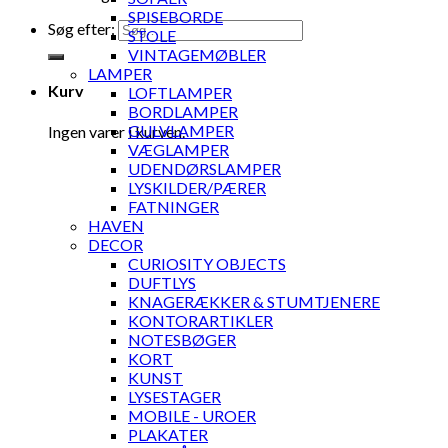
SPISEBORDE
Søg efter:
STOLE
VINTAGEMØBLER
LAMPER
Kurv
LOFTLAMPER
BORDLAMPER
GULVLAMPER
Ingen varer i kurven.
VÆGLAMPER
UDENDØRSLAMPER
LYSKILDER/PÆRER
FATNINGER
HAVEN
DECOR
CURIOSITY OBJECTS
DUFTLYS
KNAGERÆKKER & STUMTJENERE
KONTORARTIKLER
NOTESBØGER
KORT
KUNST
LYSESTAGER
MOBILE - UROER
PLAKATER