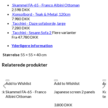
Plakat - Les Bicyclettes
Gr
Skammel FA-65 - Franco Albini Ottoman
2.598
DKK
Konsolbord - Teak & Metal, 120cm
198
DKK
Tilføj til kurv
98
7.980
DKK
Tacchini - Daze sofaborde, large
Se kurv
Kasse
7.280
DKK
Tacchini - Sesann Sofa 2
Flere varianter
Fra
47.780
DKK
Yderligere information
Størrelse
55 × 55 × 40 cm
Relaterede produkter
Add to Wishlist
Add to Wishlist
Add
ack
Skammel FA-65 - Franco
Japanese screen 2 panels
Kon
Albini Ottoman
te
3.800
DKK