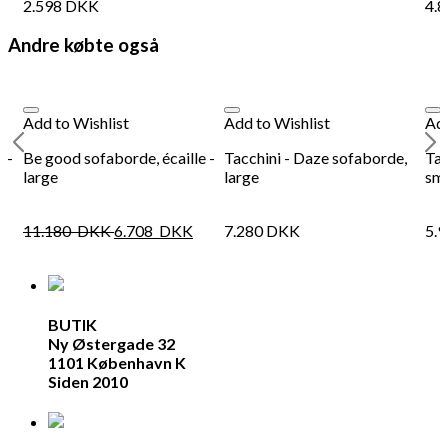
2.598
DKK
4.
Andre købte også
Add to Wishlist
Add to Wishlist
Add
 -
Be good sofaborde, écaille -
Tacchini - Daze sofaborde,
Tac
large
large
sma
11.180
DKK
6.708
DKK
7.280
DKK
5.
BUTIK
Ny Østergade 32
1101 København K
Siden 2010