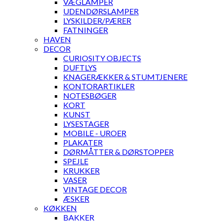
VÆGLAMPER
UDENDØRSLAMPER
LYSKILDER/PÆRER
FATNINGER
HAVEN
DECOR
CURIOSITY OBJECTS
DUFTLYS
KNAGERÆKKER & STUMTJENERE
KONTORARTIKLER
NOTESBØGER
KORT
KUNST
LYSESTAGER
MOBILE - UROER
PLAKATER
DØRMÅTTER & DØRSTOPPER
SPEJLE
KRUKKER
VASER
VINTAGE DECOR
ÆSKER
KØKKEN
BAKKER