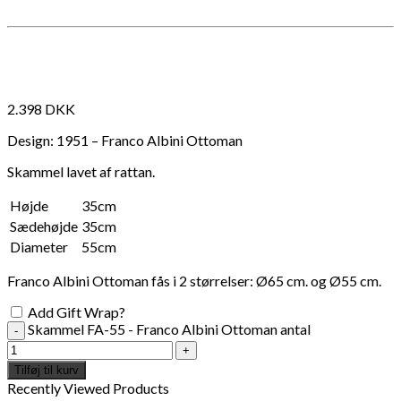
Måske kunne nogle af disse produkter have din
interesse?
2.398
DKK
Design: 1951 – Franco Albini Ottoman
Skammel lavet af rattan.
Højde
35cm
Sædehøjde
35cm
Diameter
55cm
Franco Albini Ottoman fås i 2 størrelser: Ø65 cm. og Ø55 cm.
Add Gift Wrap?
Skammel FA-55 - Franco Albini Ottoman antal
Tilføj til kurv
Add to Wishlist
Add
Recently Viewed Products