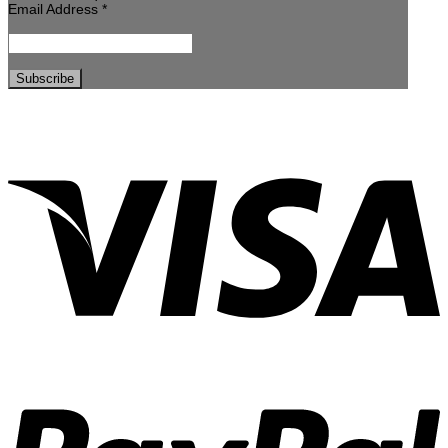
Email Address
*