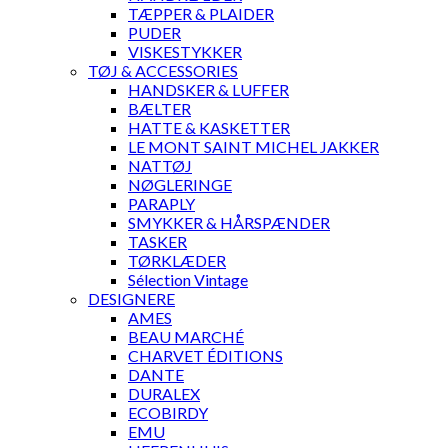
TÆPPER & PLAIDER
PUDER
VISKESTYKKER
TØJ & ACCESSORIES
HANDSKER & LUFFER
BÆLTER
HATTE & KASKETTER
LE MONT SAINT MICHEL JAKKER
NATTØJ
NØGLERINGE
PARAPLY
SMYKKER & HÅRSPÆNDER
TASKER
TØRKLÆDER
Sélection Vintage
DESIGNERE
AMES
BEAU MARCHÉ
CHARVET ÉDITIONS
DANTE
DURALEX
ECOBIRDY
EMU