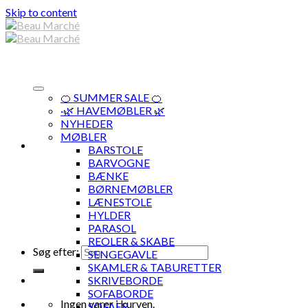
Skip to content
🍊 SUMMER SALE 🍊
·🌿 HAVEMØBLER 🌿
NYHEDER
MØBLER
BARSTOLE
BARVOGNE
BÆNKE
BØRNEMØBLER
LÆNESTOLE
HYLDER
PARASOL
REOLER & SKABE
Søg efter:
SENGEGAVLE
SKAMLER & TABURETTER
SKRIVEBORDE
SOFABORDE
Ingen varer i kurven.
SOFAER