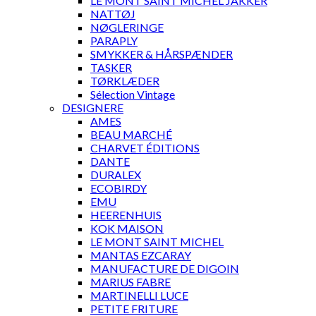
LE MONT SAINT MICHEL JAKKER
NATTØJ
NØGLERINGE
PARAPLY
SMYKKER & HÅRSPÆNDER
TASKER
TØRKLÆDER
Sélection Vintage
DESIGNERE
AMES
BEAU MARCHÉ
CHARVET ÉDITIONS
DANTE
DURALEX
ECOBIRDY
EMU
HEERENHUIS
KOK MAISON
LE MONT SAINT MICHEL
MANTAS EZCARAY
MANUFACTURE DE DIGOIN
MARIUS FABRE
MARTINELLI LUCE
PETITE FRITURE