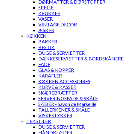
DØRMÅTTER & DØRSTOPPER
SPEJLE
KRUKKER
VASER
VINTAGE DECOR
ÆSKER
KØKKEN
BAKKER
BESTIK
DUGE & SERVIETTER
DÆKKESERVIETTER & BORDSKÅNERE
FADE
GLAS & KOPPER
KARAFLER
KØKKEN ACCESSOIRES
KURVE & KASSER
SKÆREBRÆTTER
SERVERINGSFADE & SKÅLE
SÆBER - Savon de Marseille
TALLERKENER & SKÅLE
VISKESTYKKER
TEKSTILER
DUGE & SERVIETTER
HÅNDKLÆDER