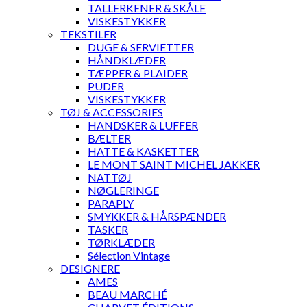
TALLERKENER & SKÅLE
VISKESTYKKER
TEKSTILER
DUGE & SERVIETTER
HÅNDKLÆDER
TÆPPER & PLAIDER
PUDER
VISKESTYKKER
TØJ & ACCESSORIES
HANDSKER & LUFFER
BÆLTER
HATTE & KASKETTER
LE MONT SAINT MICHEL JAKKER
NATTØJ
NØGLERINGE
PARAPLY
SMYKKER & HÅRSPÆNDER
TASKER
TØRKLÆDER
Sélection Vintage
DESIGNERE
AMES
BEAU MARCHÉ