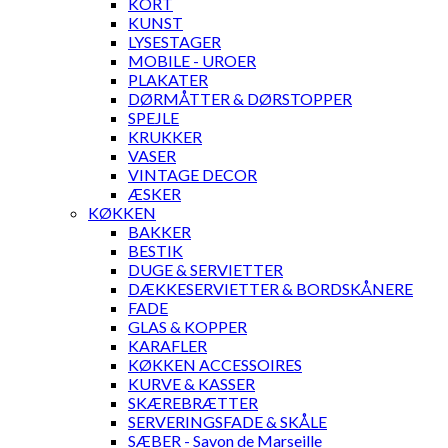
KORT
KUNST
LYSESTAGER
MOBILE - UROER
PLAKATER
DØRMÅTTER & DØRSTOPPER
SPEJLE
KRUKKER
VASER
VINTAGE DECOR
ÆSKER
KØKKEN
BAKKER
BESTIK
DUGE & SERVIETTER
DÆKKESERVIETTER & BORDSKÅNERE
FADE
GLAS & KOPPER
KARAFLER
KØKKEN ACCESSOIRES
KURVE & KASSER
SKÆREBRÆTTER
SERVERINGSFADE & SKÅLE
SÆBER - Savon de Marseille