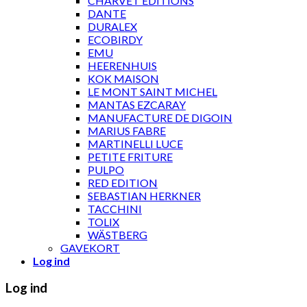
CHARVET ÉDITIONS
DANTE
DURALEX
ECOBIRDY
EMU
HEERENHUIS
KOK MAISON
LE MONT SAINT MICHEL
MANTAS EZCARAY
MANUFACTURE DE DIGOIN
MARIUS FABRE
MARTINELLI LUCE
PETITE FRITURE
PULPO
RED EDITION
SEBASTIAN HERKNER
TACCHINI
TOLIX
WÄSTBERG
GAVEKORT
Log ind
Log ind