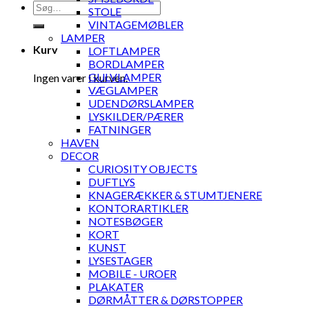
Søg
STOLE
efter:
VINTAGEMØBLER
LAMPER
Kurv
LOFTLAMPER
BORDLAMPER
GULVLAMPER
Ingen varer i kurven.
VÆGLAMPER
UDENDØRSLAMPER
LYSKILDER/PÆRER
FATNINGER
HAVEN
DECOR
CURIOSITY OBJECTS
DUFTLYS
KNAGERÆKKER & STUMTJENERE
KONTORARTIKLER
NOTESBØGER
KORT
KUNST
LYSESTAGER
MOBILE - UROER
PLAKATER
DØRMÅTTER & DØRSTOPPER