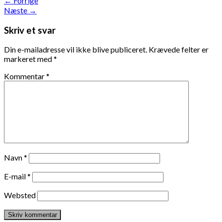
←
Forrige
Næste
→
Skriv et svar
Din e-mailadresse vil ikke blive publiceret.
Krævede felter er
markeret med
*
Kommentar
*
Navn
*
E-mail
*
Websted