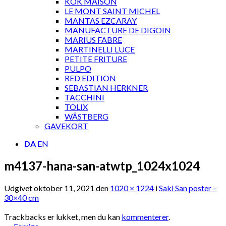
KOK MAISON
LE MONT SAINT MICHEL
MANTAS EZCARAY
MANUFACTURE DE DIGOIN
MARIUS FABRE
MARTINELLI LUCE
PETITE FRITURE
PULPO
RED EDITION
SEBASTIAN HERKNER
TACCHINI
TOLIX
WÄSTBERG
GAVEKORT
DA
EN
m4137-hana-san-atwtp_1024x1024
Udgivet
oktober 11, 2021
den
1020 × 1224
i
Saki San poster –
30×40 cm
Trackbacks er lukket, men du kan
kommenterer
.