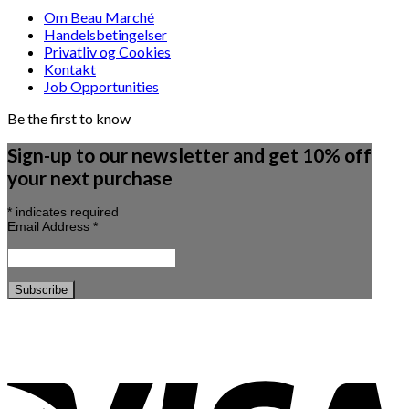
Om Beau Marché
Handelsbetingelser
Privatliv og Cookies
Kontakt
Job Opportunities
Be the first to know
Sign-up to our newsletter and get 10% off
your next purchase
*
indicates required
Email Address
*