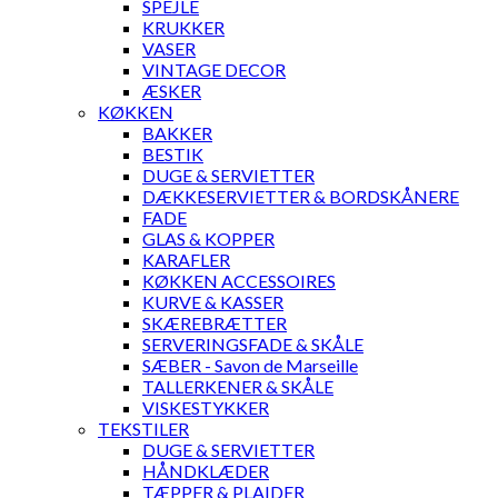
SPEJLE
KRUKKER
VASER
VINTAGE DECOR
ÆSKER
KØKKEN
BAKKER
BESTIK
DUGE & SERVIETTER
DÆKKESERVIETTER & BORDSKÅNERE
FADE
GLAS & KOPPER
KARAFLER
KØKKEN ACCESSOIRES
KURVE & KASSER
SKÆREBRÆTTER
SERVERINGSFADE & SKÅLE
SÆBER - Savon de Marseille
TALLERKENER & SKÅLE
VISKESTYKKER
TEKSTILER
DUGE & SERVIETTER
HÅNDKLÆDER
TÆPPER & PLAIDER