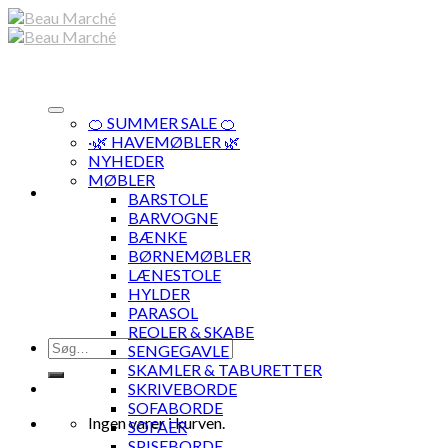
Skip
to
content
🍊 SUMMER SALE 🍊
·🌿 HAVEMØBLER 🌿
NYHEDER
MØBLER
BARSTOLE
BARVOGNE
BÆNKE
BØRNEMØBLER
LÆNESTOLE
HYLDER
PARASOL
REOLER & SKABE
Søg
SENGEGAVLE
efter:
SKAMLER & TABURETTER
SKRIVEBORDE
SOFABORDE
Ingen varer i kurven.
SOFAER
SPISEBORDE