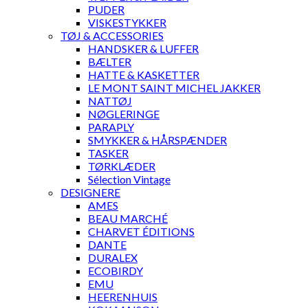
PUDER
VISKESTYKKER
TØJ & ACCESSORIES
HANDSKER & LUFFER
BÆLTER
HATTE & KASKETTER
LE MONT SAINT MICHEL JAKKER
NATTØJ
NØGLERINGE
PARAPLY
SMYKKER & HÅRSPÆNDER
TASKER
TØRKLÆDER
Sélection Vintage
DESIGNERE
AMES
BEAU MARCHÉ
CHARVET ÉDITIONS
DANTE
DURALEX
ECOBIRDY
EMU
HEERENHUIS