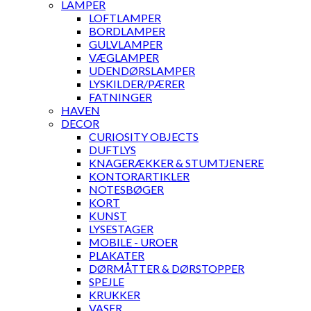
LAMPER
LOFTLAMPER
BORDLAMPER
GULVLAMPER
VÆGLAMPER
UDENDØRSLAMPER
LYSKILDER/PÆRER
FATNINGER
HAVEN
DECOR
CURIOSITY OBJECTS
DUFTLYS
KNAGERÆKKER & STUMTJENERE
KONTORARTIKLER
NOTESBØGER
KORT
KUNST
LYSESTAGER
MOBILE - UROER
PLAKATER
DØRMÅTTER & DØRSTOPPER
SPEJLE
KRUKKER
VASER