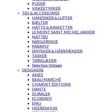
PUDER
VISKESTYKKER
TØJ & ACCESSORIES
HANDSKER & LUFFER
BÆLTER
HATTE & KASKETTER
LE MONT SAINT MICHEL JAKKER
NATTØJ
NØGLERINGE
PARAPLY
SMYKKER & HÅRSPÆNDER
TASKER
TØRKLÆDER
Sélection Vintage
DESIGNERE
AMES
BEAU MARCHÉ
CHARVET ÉDITIONS
DANTE
DURALEX
ECOBIRDY
EMU
HEERENHUIS