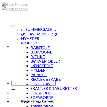
Skip
to
content
🍊 SUMMER SALE 🍊
·🌿 HAVEMØBLER 🌿
NYHEDER
MØBLER
BARSTOLE
BARVOGNE
BÆNKE
BØRNEMØBLER
LÆNESTOLE
HYLDER
PARASOL
REOLER & SKABE
Søg
SENGEGAVLE
efter:
SKAMLER & TABURETTER
SKRIVEBORDE
SOFABORDE
Ingen varer i kurven.
SOFAER
SPISEBORDE