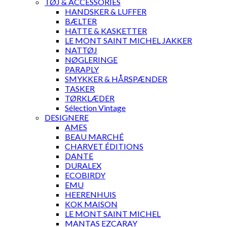
TØJ & ACCESSORIES
HANDSKER & LUFFER
BÆLTER
HATTE & KASKETTER
LE MONT SAINT MICHEL JAKKER
NATTØJ
NØGLERINGE
PARAPLY
SMYKKER & HÅRSPÆNDER
TASKER
TØRKLÆDER
Sélection Vintage
DESIGNERE
AMES
BEAU MARCHÉ
CHARVET ÉDITIONS
DANTE
DURALEX
ECOBIRDY
EMU
HEERENHUIS
KOK MAISON
LE MONT SAINT MICHEL
MANTAS EZCARAY