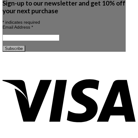
Sign-up to our newsletter and get 10% off
your next purchase
*
indicates required
Email Address
*