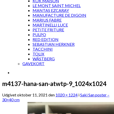
KOK MAISON
LE MONT SAINT MICHEL
MANTAS EZCARAY
MANUFACTURE DE DIGOIN
MARIUS FABRE
MARTINELLI LUCE
PETITE FRITURE
PULPO
RED EDITION
SEBASTIAN HERKNER
TACCHINI
TOLIX
WÄSTBERG
GAVEKORT
m4137-hana-san-atwtp-9_1024x1024
Udgivet
oktober 11, 2021
den
1020 × 1224
i
Saki San poster –
30×40 cm