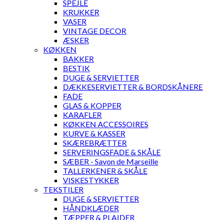
SPEJLE
KRUKKER
VASER
VINTAGE DECOR
ÆSKER
KØKKEN
BAKKER
BESTIK
DUGE & SERVIETTER
DÆKKESERVIETTER & BORDSKÅNERE
FADE
GLAS & KOPPER
KARAFLER
KØKKEN ACCESSOIRES
KURVE & KASSER
SKÆREBRÆTTER
SERVERINGSFADE & SKÅLE
SÆBER - Savon de Marseille
TALLERKENER & SKÅLE
VISKESTYKKER
TEKSTILER
DUGE & SERVIETTER
HÅNDKLÆDER
TÆPPER & PLAIDER