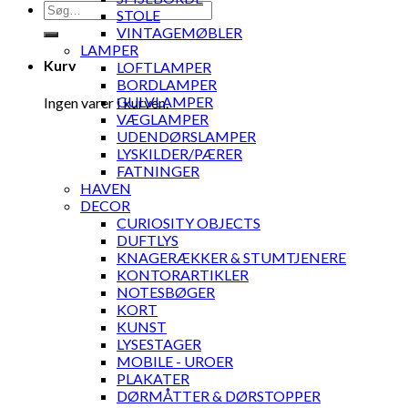
Søg
STOLE
efter:
VINTAGEMØBLER
LAMPER
Kurv
LOFTLAMPER
BORDLAMPER
GULVLAMPER
Ingen varer i kurven.
VÆGLAMPER
UDENDØRSLAMPER
LYSKILDER/PÆRER
FATNINGER
HAVEN
DECOR
CURIOSITY OBJECTS
DUFTLYS
KNAGERÆKKER & STUMTJENERE
KONTORARTIKLER
NOTESBØGER
KORT
KUNST
LYSESTAGER
MOBILE - UROER
PLAKATER
DØRMÅTTER & DØRSTOPPER