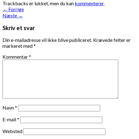
Trackbacks er lukket, men du kan
kommenterer
.
←
Forrige
Næste
→
Skriv et svar
Din e-mailadresse vil ikke blive publiceret.
Krævede felter er
markeret med
*
Kommentar
*
Navn
*
E-mail
*
Websted