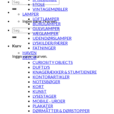
Søg
STOLE
efter:
VINTAGEMØBLER
LAMPER
LOFTLAMPER
Ingen varer i kurven.
BORDLAMPER
GULVLAMPER
Søg
VÆGLAMPER
efter:
UDENDØRSLAMPER
LYSKILDER/PÆRER
Kurv
FATNINGER
HAVEN
Ingen varer i kurven.
DECOR
CURIOSITY OBJECTS
DUFTLYS
KNAGERÆKKER & STUMTJENERE
KONTORARTIKLER
NOTESBØGER
KORT
KUNST
LYSESTAGER
MOBILE - UROER
PLAKATER
DØRMÅTTER & DØRSTOPPER