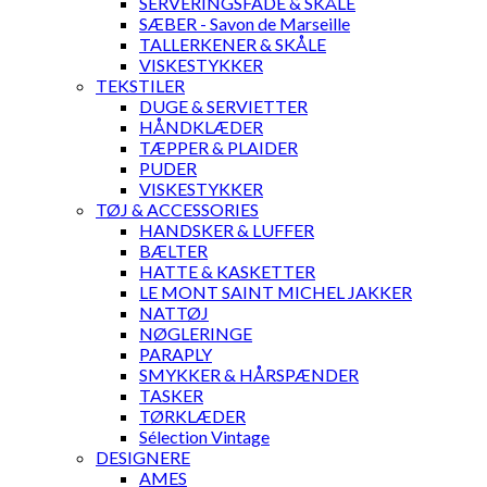
SERVERINGSFADE & SKÅLE
SÆBER - Savon de Marseille
TALLERKENER & SKÅLE
VISKESTYKKER
TEKSTILER
DUGE & SERVIETTER
HÅNDKLÆDER
TÆPPER & PLAIDER
PUDER
VISKESTYKKER
TØJ & ACCESSORIES
HANDSKER & LUFFER
BÆLTER
HATTE & KASKETTER
LE MONT SAINT MICHEL JAKKER
NATTØJ
NØGLERINGE
PARAPLY
SMYKKER & HÅRSPÆNDER
TASKER
TØRKLÆDER
Sélection Vintage
DESIGNERE
AMES