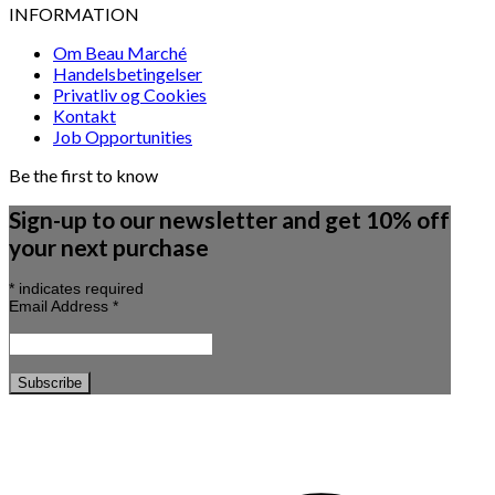
INFORMATION
Om Beau Marché
Handelsbetingelser
Privatliv og Cookies
Kontakt
Job Opportunities
Be the first to know
Sign-up to our newsletter and get 10% off
your next purchase
*
indicates required
Email Address
*