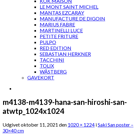
KOK MAISON
LE MONT SAINT MICHEL
MANTAS EZCARAY
MANUFACTURE DE DIGOIN
MARIUS FABRE
MARTINELLI LUCE
PETITE FRITURE
PULPO
RED EDITION
SEBASTIAN HERKNER
TACCHINI
TOLIX
WÄSTBERG
GAVEKORT
m4138-m4139-hana-san-hiroshi-san-
atwtp_1024x1024
Udgivet
oktober 11, 2021
den
1020 × 1224
i
Saki San poster –
30×40 cm