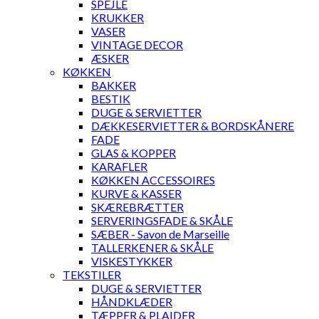
SPEJLE
KRUKKER
VASER
VINTAGE DECOR
ÆSKER
KØKKEN
BAKKER
BESTIK
DUGE & SERVIETTER
DÆKKESERVIETTER & BORDSKÅNERE
FADE
GLAS & KOPPER
KARAFLER
KØKKEN ACCESSOIRES
KURVE & KASSER
SKÆREBRÆTTER
SERVERINGSFADE & SKÅLE
SÆBER - Savon de Marseille
TALLERKENER & SKÅLE
VISKESTYKKER
TEKSTILER
DUGE & SERVIETTER
HÅNDKLÆDER
TÆPPER & PLAIDER