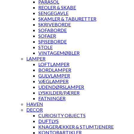
PARASOL
REOLER & SKABE
SENGEGAVLE
SKAMLER & TABURETTER
SKRIVEBORDE
SOFABORDE
SOFAER
SPISEBORDE
STOLE
VINTAGEMØBLER
LAMPER
LOFTLAMPER
BORDLAMPER
GULVLAMPER
VÆGLAMPER
UDENDØRSLAMPER
LYSKILDER/PÆRER
FATNINGER
HAVEN
DECOR
CURIOSITY OBJECTS
DUFTLYS
KNAGERÆKKER & STUMTJENERE
KONTORARTIKLER