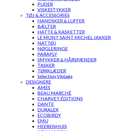
PUDER
VISKESTYKKER
TØJ & ACCESSORIES
HANDSKER & LUFFER
BÆLTER
HATTE & KASKETTER
LE MONT SAINT MICHEL JAKKER
NATTØJ
NØGLERINGE
PARAPLY
SMYKKER & HÅRSPÆNDER
TASKER
TØRKLÆDER
Sélection Vintage
DESIGNERE
AMES
BEAU MARCHÉ
CHARVET ÉDITIONS
DANTE
DURALEX
ECOBIRDY
EMU
HEERENHUIS