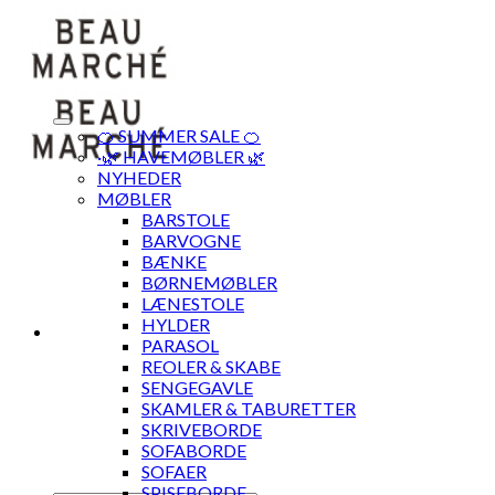
Skip
to
content
🍊 SUMMER SALE 🍊
·🌿 HAVEMØBLER 🌿
NYHEDER
MØBLER
BARSTOLE
BARVOGNE
BÆNKE
BØRNEMØBLER
LÆNESTOLE
HYLDER
PARASOL
REOLER & SKABE
SENGEGAVLE
SKAMLER & TABURETTER
SKRIVEBORDE
SOFABORDE
SOFAER
SPISEBORDE