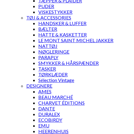
TÆPPER & PLAIDER
PUDER
VISKESTYKKER
TØJ & ACCESSORIES
HANDSKER & LUFFER
BÆLTER
HATTE & KASKETTER
LE MONT SAINT MICHEL JAKKER
NATTØJ
NØGLERINGE
PARAPLY
SMYKKER & HÅRSPÆNDER
TASKER
TØRKLÆDER
Sélection Vintage
DESIGNERE
AMES
BEAU MARCHÉ
CHARVET ÉDITIONS
DANTE
DURALEX
ECOBIRDY
EMU
HEERENHUIS