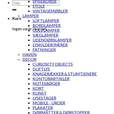
SPISEBORDE
Søg
STOLE
efter:
VINTAGEMØBLER
LAMPER
Kurv
LOFTLAMPER
BORDLAMPER
Ingen varer i kurven.
GULVLAMPER
VÆGLAMPER
UDENDØRSLAMPER
LYSKILDER/PÆRER
FATNINGER
HAVEN
DECOR
CURIOSITY OBJECTS
DUFTLYS
KNAGERÆKKER & STUMTJENERE
KONTORARTIKLER
NOTESBØGER
KORT
KUNST
LYSESTAGER
MOBILE - UROER
PLAKATER
DØRMÅTTER & DØRSTOPPER