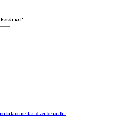
arkeret med
*
n din kommentar bliver behandlet
.