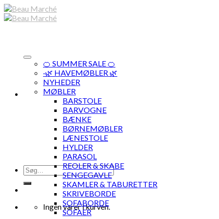
Skip
to
content
🍊 SUMMER SALE 🍊
·🌿 HAVEMØBLER 🌿
NYHEDER
MØBLER
BARSTOLE
BARVOGNE
BÆNKE
BØRNEMØBLER
LÆNESTOLE
HYLDER
PARASOL
REOLER & SKABE
Søg
SENGEGAVLE
efter:
SKAMLER & TABURETTER
SKRIVEBORDE
SOFABORDE
Ingen varer i kurven.
SOFAER