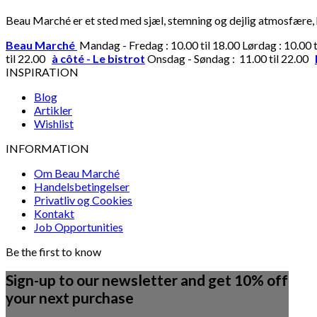
Beau Marché er et sted med sjæl, stemning og dejlig atmosfære, hv
Beau Marché
Mandag - Fredag : 10.00 til 18.00 Lørdag : 10.00 
til 22.00
à côté - Le bistrot
Onsdag - Søndag : 11.00 til 22.00
INSPIRATION
Blog
Artikler
Wishlist
INFORMATION
Om Beau Marché
Handelsbetingelser
Privatliv og Cookies
Kontakt
Job Opportunities
Be the first to know
Sign-up to our newsletter and get 10% off
your next purchase