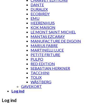
CHARVET ÉDITIONS
DANTE
DURALEX
ECOBIRDY
EMU
HEERENHUIS
KOK MAISON
LE MONT SAINT MICHEL
MANTAS EZCARAY
MANUFACTURE DE DIGOIN
MARIUS FABRE
MARTINELLI LUCE
PETITE FRITURE
PULPO
RED EDITION
SEBASTIAN HERKNER
TACCHINI
TOLIX
WÄSTBERG
GAVEKORT
Log ind
Log ind