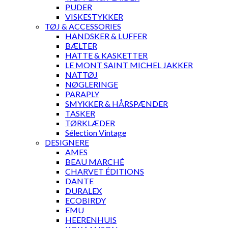
PUDER
VISKESTYKKER
TØJ & ACCESSORIES
HANDSKER & LUFFER
BÆLTER
HATTE & KASKETTER
LE MONT SAINT MICHEL JAKKER
NATTØJ
NØGLERINGE
PARAPLY
SMYKKER & HÅRSPÆNDER
TASKER
TØRKLÆDER
Sélection Vintage
DESIGNERE
AMES
BEAU MARCHÉ
CHARVET ÉDITIONS
DANTE
DURALEX
ECOBIRDY
EMU
HEERENHUIS