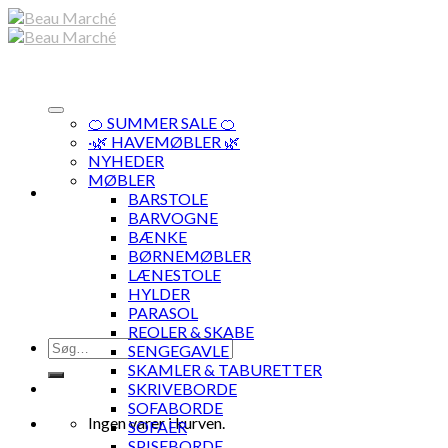
Skip
to
content
🍊 SUMMER SALE 🍊
·🌿 HAVEMØBLER 🌿
NYHEDER
MØBLER
BARSTOLE
BARVOGNE
BÆNKE
BØRNEMØBLER
LÆNESTOLE
HYLDER
PARASOL
REOLER & SKABE
Søg
SENGEGAVLE
efter:
SKAMLER & TABURETTER
SKRIVEBORDE
SOFABORDE
Ingen varer i kurven.
SOFAER
SPISEBORDE