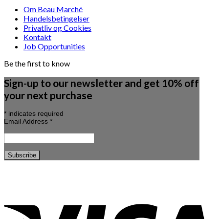
Om Beau Marché
Handelsbetingelser
Privatliv og Cookies
Kontakt
Job Opportunities
Be the first to know
Sign-up to our newsletter and get 10% off
your next purchase
*
indicates required
Email Address
*