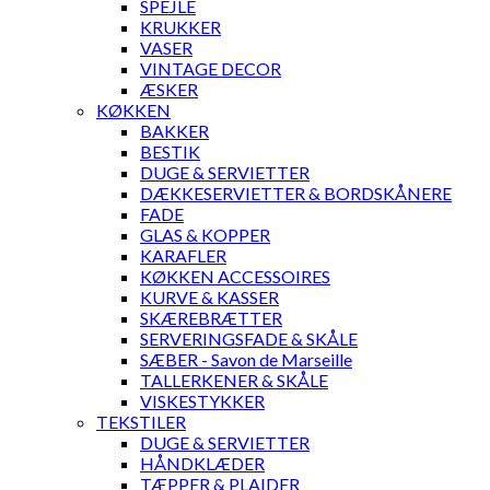
SPEJLE
KRUKKER
VASER
VINTAGE DECOR
ÆSKER
KØKKEN
BAKKER
BESTIK
DUGE & SERVIETTER
DÆKKESERVIETTER & BORDSKÅNERE
FADE
GLAS & KOPPER
KARAFLER
KØKKEN ACCESSOIRES
KURVE & KASSER
SKÆREBRÆTTER
SERVERINGSFADE & SKÅLE
SÆBER - Savon de Marseille
TALLERKENER & SKÅLE
VISKESTYKKER
TEKSTILER
DUGE & SERVIETTER
HÅNDKLÆDER
TÆPPER & PLAIDER