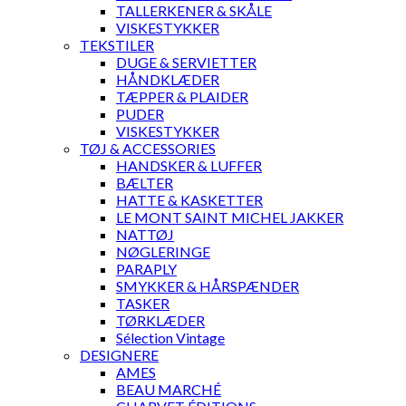
TALLERKENER & SKÅLE
VISKESTYKKER
TEKSTILER
DUGE & SERVIETTER
HÅNDKLÆDER
TÆPPER & PLAIDER
PUDER
VISKESTYKKER
TØJ & ACCESSORIES
HANDSKER & LUFFER
BÆLTER
HATTE & KASKETTER
LE MONT SAINT MICHEL JAKKER
NATTØJ
NØGLERINGE
PARAPLY
SMYKKER & HÅRSPÆNDER
TASKER
TØRKLÆDER
Sélection Vintage
DESIGNERE
AMES
BEAU MARCHÉ