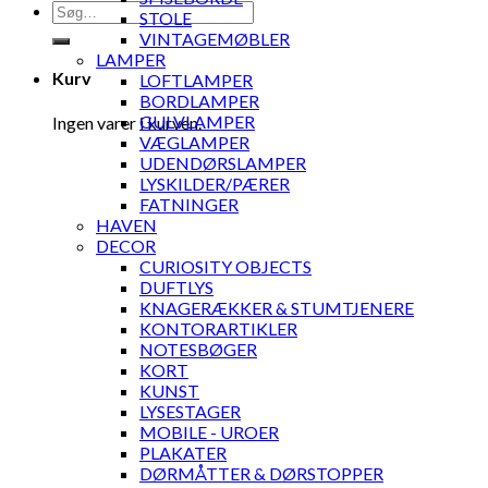
Søg
STOLE
efter:
VINTAGEMØBLER
LAMPER
Kurv
LOFTLAMPER
BORDLAMPER
GULVLAMPER
Ingen varer i kurven.
VÆGLAMPER
UDENDØRSLAMPER
LYSKILDER/PÆRER
FATNINGER
HAVEN
DECOR
CURIOSITY OBJECTS
DUFTLYS
KNAGERÆKKER & STUMTJENERE
KONTORARTIKLER
NOTESBØGER
KORT
KUNST
LYSESTAGER
MOBILE - UROER
PLAKATER
DØRMÅTTER & DØRSTOPPER