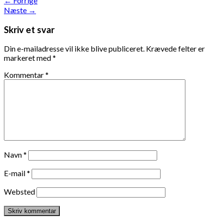
←
Forrige
Næste
→
Skriv et svar
Din e-mailadresse vil ikke blive publiceret.
Krævede felter er
markeret med
*
Kommentar
*
Navn
*
E-mail
*
Websted