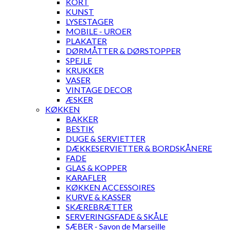
KORT
KUNST
LYSESTAGER
MOBILE - UROER
PLAKATER
DØRMÅTTER & DØRSTOPPER
SPEJLE
KRUKKER
VASER
VINTAGE DECOR
ÆSKER
KØKKEN
BAKKER
BESTIK
DUGE & SERVIETTER
DÆKKESERVIETTER & BORDSKÅNERE
FADE
GLAS & KOPPER
KARAFLER
KØKKEN ACCESSOIRES
KURVE & KASSER
SKÆREBRÆTTER
SERVERINGSFADE & SKÅLE
SÆBER - Savon de Marseille