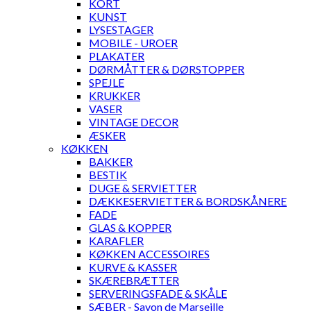
KORT
KUNST
LYSESTAGER
MOBILE - UROER
PLAKATER
DØRMÅTTER & DØRSTOPPER
SPEJLE
KRUKKER
VASER
VINTAGE DECOR
ÆSKER
KØKKEN
BAKKER
BESTIK
DUGE & SERVIETTER
DÆKKESERVIETTER & BORDSKÅNERE
FADE
GLAS & KOPPER
KARAFLER
KØKKEN ACCESSOIRES
KURVE & KASSER
SKÆREBRÆTTER
SERVERINGSFADE & SKÅLE
SÆBER - Savon de Marseille