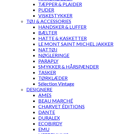
TÆPPER & PLAIDER
PUDER
VISKESTYKKER
TØJ & ACCESSORIES
HANDSKER & LUFFER
BÆLTER
HATTE & KASKETTER
LE MONT SAINT MICHEL JAKKER
NATTØJ
NØGLERINGE
PARAPLY
SMYKKER & HÅRSPÆNDER
TASKER
TØRKLÆDER
Sélection Vintage
DESIGNERE
AMES
BEAU MARCHÉ
CHARVET ÉDITIONS
DANTE
DURALEX
ECOBIRDY
EMU