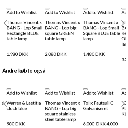
Add to Wishlist
Add to Wishlist
Add to Wishlist
Add
lk
Thomas Vincent x
Thomas Vincent x
Thomas Vincent x
Th
BANG - Lop Small
BANG - Lop big
BANG - Lop Small
BA
Rectangle BLUE
square GREEN
Square BLUE table
Rec
table lamp
table lamp
lamp
OR
la
1.980
DKK
2.080
DKK
1.480
DKK
3.
Andre købte også
Add to Wishlist
Add to Wishlist
Add to Wishlist
Add
hel
Warren & Laetitia
Thomas Vincent x
Tolix Fauteuil C
"C
clock blue
BANG - Lop big
Galvaniseret
Pla
square stainless
Kj
steel table lamp
980
DKK
6.000
DKK
4.000