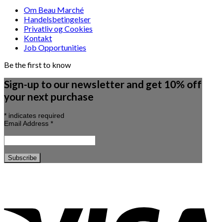
Om Beau Marché
Handelsbetingelser
Privatliv og Cookies
Kontakt
Job Opportunities
Be the first to know
Sign-up to our newsletter and get 10% off
your next purchase
*
indicates required
Email Address
*