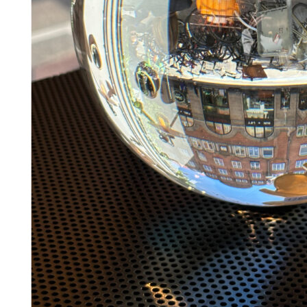
398
DKK
Tilføj til kurv