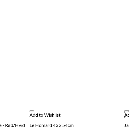
Add to Wishlist
Add
 - Rød/Hvid
Le Homard 43 x 54cm
Jap