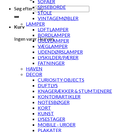
SOFAER
SPISEBORDE
Søg efter:
STOLE
VINTAGEMØBLER
LAMPER
Kurv
LOFTLAMPER
BORDLAMPER
Ingen varer i kurven.
GULVLAMPER
VÆGLAMPER
UDENDØRSLAMPER
LYSKILDER/PÆRER
FATNINGER
HAVEN
DECOR
CURIOSITY OBJECTS
DUFTLYS
KNAGERÆKKER & STUMTJENERE
KONTORARTIKLER
NOTESBØGER
KORT
KUNST
LYSESTAGER
MOBILE - UROER
PLAKATER