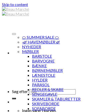
Skip to content
🍊 SUMMER SALE 🍊
·🌿 HAVEMØBLER 🌿
NYHEDER
MØBLER
BARSTOLE
BARVOGNE
BÆNKE
BØRNEMØBLER
LÆNESTOLE
HYLDER
PARASOL
REOLER & SKABE
Søg efter:
SENGEGAVLE
SKAMLER & TABURETTER
SKRIVEBORDE
SOFABORDE
Ingen varer i kurven.