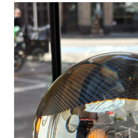
Måske kunne nogle af disse produkter have din inte
Add to Wishlist
dørmåtte lavet af kokosnød