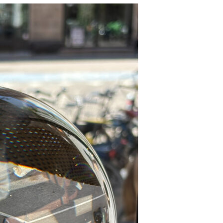
resse?