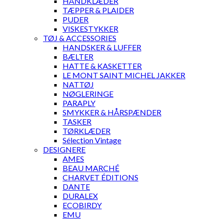
HÅNDKLÆDER
TÆPPER & PLAIDER
PUDER
VISKESTYKKER
TØJ & ACCESSORIES
HANDSKER & LUFFER
BÆLTER
HATTE & KASKETTER
LE MONT SAINT MICHEL JAKKER
NATTØJ
NØGLERINGE
PARAPLY
SMYKKER & HÅRSPÆNDER
TASKER
TØRKLÆDER
Sélection Vintage
DESIGNERE
AMES
BEAU MARCHÉ
CHARVET ÉDITIONS
DANTE
DURALEX
ECOBIRDY
EMU