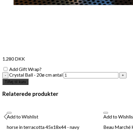
1.280
DKK
Add Gift Wrap?
Crystal Ball - 20ø cm antal
Tilføj til kurv
Relaterede produkter
Add to Wishlist
Add to Wishlis
horse in terracotta 45x18x44 - navy
Beau Marché K