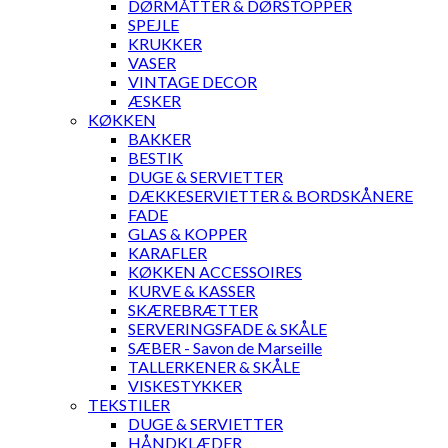
DØRMÅTTER & DØRSTOPPER
SPEJLE
KRUKKER
VASER
VINTAGE DECOR
ÆSKER
KØKKEN
BAKKER
BESTIK
DUGE & SERVIETTER
DÆKKESERVIETTER & BORDSKÅNERE
FADE
GLAS & KOPPER
KARAFLER
KØKKEN ACCESSOIRES
KURVE & KASSER
SKÆREBRÆTTER
SERVERINGSFADE & SKÅLE
SÆBER - Savon de Marseille
TALLERKENER & SKÅLE
VISKESTYKKER
TEKSTILER
DUGE & SERVIETTER
HÅNDKLÆDER