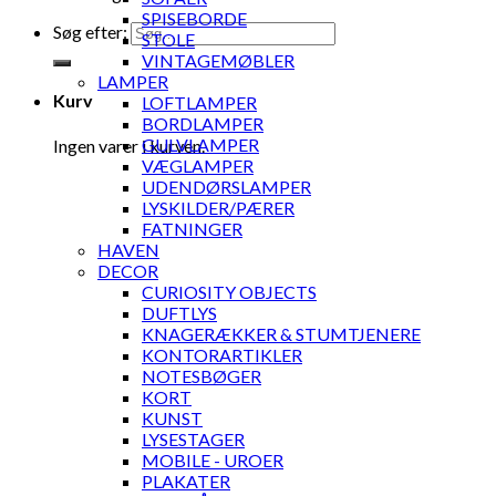
SPISEBORDE
Søg efter:
STOLE
VINTAGEMØBLER
LAMPER
Kurv
LOFTLAMPER
BORDLAMPER
GULVLAMPER
Ingen varer i kurven.
VÆGLAMPER
UDENDØRSLAMPER
LYSKILDER/PÆRER
FATNINGER
HAVEN
DECOR
CURIOSITY OBJECTS
DUFTLYS
KNAGERÆKKER & STUMTJENERE
KONTORARTIKLER
NOTESBØGER
KORT
KUNST
LYSESTAGER
MOBILE - UROER
PLAKATER