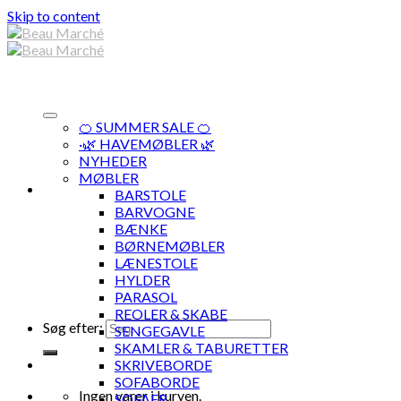
Skip to content
🍊 SUMMER SALE 🍊
·🌿 HAVEMØBLER 🌿
NYHEDER
MØBLER
BARSTOLE
BARVOGNE
BÆNKE
BØRNEMØBLER
LÆNESTOLE
HYLDER
PARASOL
REOLER & SKABE
Søg efter:
SENGEGAVLE
SKAMLER & TABURETTER
SKRIVEBORDE
SOFABORDE
Ingen varer i kurven.
SOFAER