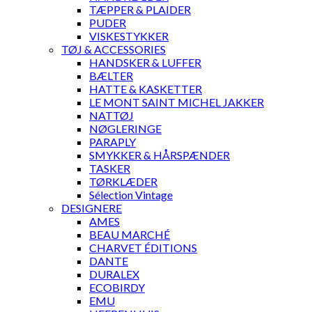
TÆPPER & PLAIDER
PUDER
VISKESTYKKER
TØJ & ACCESSORIES
HANDSKER & LUFFER
BÆLTER
HATTE & KASKETTER
LE MONT SAINT MICHEL JAKKER
NATTØJ
NØGLERINGE
PARAPLY
SMYKKER & HÅRSPÆNDER
TASKER
TØRKLÆDER
Sélection Vintage
DESIGNERE
AMES
BEAU MARCHÉ
CHARVET ÉDITIONS
DANTE
DURALEX
ECOBIRDY
EMU