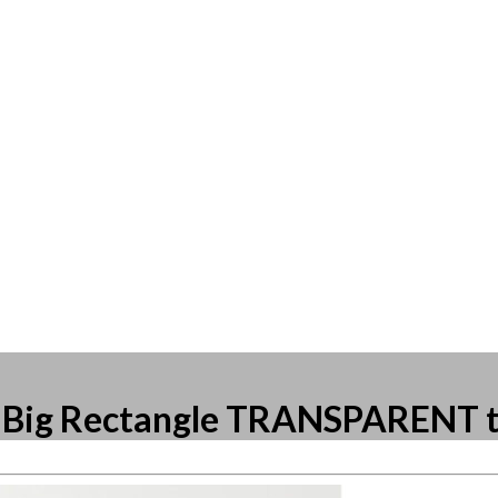
 Big Rectangle TRANSPARENT t
resse?