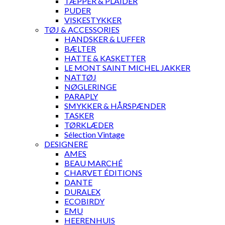
TÆPPER & PLAIDER
PUDER
VISKESTYKKER
TØJ & ACCESSORIES
HANDSKER & LUFFER
BÆLTER
HATTE & KASKETTER
LE MONT SAINT MICHEL JAKKER
NATTØJ
NØGLERINGE
PARAPLY
SMYKKER & HÅRSPÆNDER
TASKER
TØRKLÆDER
Sélection Vintage
DESIGNERE
AMES
BEAU MARCHÉ
CHARVET ÉDITIONS
DANTE
DURALEX
ECOBIRDY
EMU
HEERENHUIS