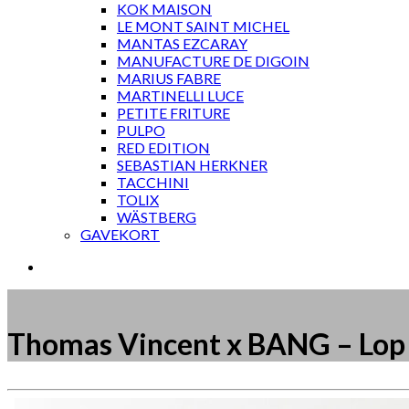
KOK MAISON
LE MONT SAINT MICHEL
MANTAS EZCARAY
MANUFACTURE DE DIGOIN
MARIUS FABRE
MARTINELLI LUCE
PETITE FRITURE
PULPO
RED EDITION
SEBASTIAN HERKNER
TACCHINI
TOLIX
WÄSTBERG
GAVEKORT
Thomas Vincent x BANG – Lop
Måske kunne nogle af disse produkter have din inte