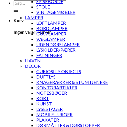
SPISEBORDE
Søg
STOLE
efter:
VINTAGEMØBLER
LAMPER
Kurv
LOFTLAMPER
BORDLAMPER
Ingen varer i kurven.
GULVLAMPER
VÆGLAMPER
UDENDØRSLAMPER
LYSKILDER/PÆRER
FATNINGER
HAVEN
DECOR
CURIOSITY OBJECTS
DUFTLYS
KNAGERÆKKER & STUMTJENERE
KONTORARTIKLER
NOTESBØGER
KORT
KUNST
LYSESTAGER
MOBILE - UROER
PLAKATER
DØRMÅTTER & DØRSTOPPER