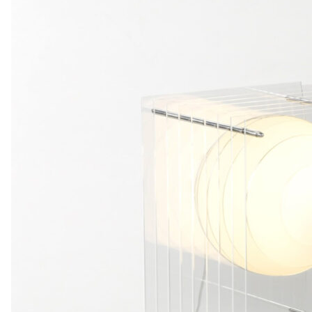
Add to Wishlist
sobakawa pilllow 20cm
380
DKK
Tilføj til kurv