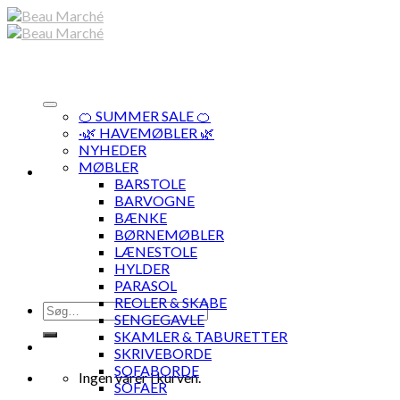
Skip
to
content
🍊 SUMMER SALE 🍊
·🌿 HAVEMØBLER 🌿
NYHEDER
MØBLER
BARSTOLE
BARVOGNE
BÆNKE
BØRNEMØBLER
LÆNESTOLE
HYLDER
PARASOL
REOLER & SKABE
Søg
SENGEGAVLE
efter:
SKAMLER & TABURETTER
SKRIVEBORDE
SOFABORDE
Ingen varer i kurven.
SOFAER