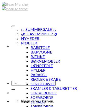
Skip
to
content
🍊 SUMMER SALE 🍊
·🌿 HAVEMØBLER 🌿
NYHEDER
MØBLER
BARSTOLE
BARVOGNE
BÆNKE
BØRNEMØBLER
LÆNESTOLE
HYLDER
PARASOL
REOLER & SKABE
Søg
SENGEGAVLE
efter:
SKAMLER & TABURETTER
SKRIVEBORDE
SOFABORDE
Ingen varer i kurven.
SOFAER
SPISEBORDE