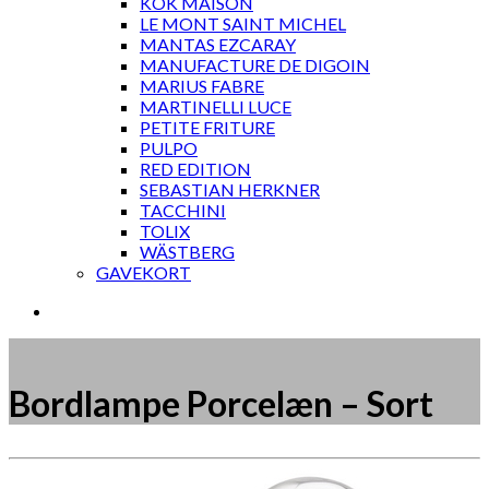
KOK MAISON
LE MONT SAINT MICHEL
MANTAS EZCARAY
MANUFACTURE DE DIGOIN
MARIUS FABRE
MARTINELLI LUCE
PETITE FRITURE
PULPO
RED EDITION
SEBASTIAN HERKNER
TACCHINI
TOLIX
WÄSTBERG
GAVEKORT
Bordlampe Porcelæn – Sort
Måske kunne nogle af disse produkter have din