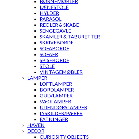
BØRNEMØBLER
LÆNESTOLE
HYLDER
PARASOL
REOLER & SKABE
SENGEGAVLE
SKAMLER & TABURETTER
SKRIVEBORDE
SOFABORDE
SOFAER
SPISEBORDE
STOLE
VINTAGEMØBLER
LAMPER
LOFTLAMPER
BORDLAMPER
GULVLAMPER
VÆGLAMPER
UDENDØRSLAMPER
LYSKILDER/PÆRER
FATNINGER
HAVEN
DECOR
CURIOSITY OBJECTS