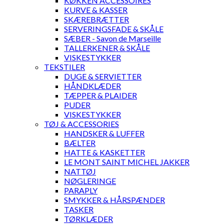
KØKKEN ACCESSOIRES
KURVE & KASSER
SKÆREBRÆTTER
SERVERINGSFADE & SKÅLE
SÆBER - Savon de Marseille
TALLERKENER & SKÅLE
VISKESTYKKER
TEKSTILER
DUGE & SERVIETTER
HÅNDKLÆDER
TÆPPER & PLAIDER
PUDER
VISKESTYKKER
TØJ & ACCESSORIES
HANDSKER & LUFFER
BÆLTER
HATTE & KASKETTER
LE MONT SAINT MICHEL JAKKER
NATTØJ
NØGLERINGE
PARAPLY
SMYKKER & HÅRSPÆNDER
TASKER
TØRKLÆDER