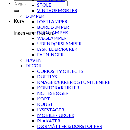
Søg
STOLE
efter:
VINTAGEMØBLER
LAMPER
Kurv
LOFTLAMPER
BORDLAMPER
GULVLAMPER
Ingen varer i kurven.
VÆGLAMPER
UDENDØRSLAMPER
LYSKILDER/PÆRER
FATNINGER
HAVEN
DECOR
CURIOSITY OBJECTS
DUFTLYS
KNAGERÆKKER & STUMTJENERE
KONTORARTIKLER
NOTESBØGER
KORT
KUNST
LYSESTAGER
MOBILE - UROER
PLAKATER
DØRMÅTTER & DØRSTOPPER