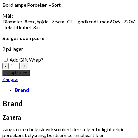
68
DKK
Tilføj til kurv
Bordlampe Porcelæn – Sort
Se kurv
Kasse
Mål :
Diameter: 8cm , højde : 7,5cm , CE – godkendt, max 60W , 220V
, tekstil kabel: 3m
Sælges uden pære
2 på lager
Add Gift Wrap?
Bordlampe
Porcelæn
Tilføj til kurv
-
Zangra
Sort
antal
Brand
Brand
Zangra
zangra er en belgisk virksomhed, der sælger boligtilbehør,
porcelænsbelysning, bordservice, emaljeartikler,