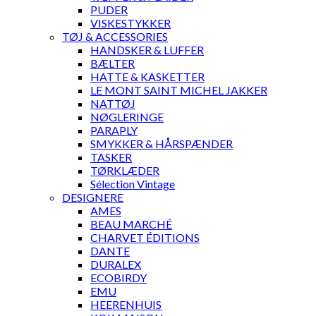
PUDER
VISKESTYKKER
TØJ & ACCESSORIES
HANDSKER & LUFFER
BÆLTER
HATTE & KASKETTER
LE MONT SAINT MICHEL JAKKER
NATTØJ
NØGLERINGE
PARAPLY
SMYKKER & HÅRSPÆNDER
TASKER
TØRKLÆDER
Sélection Vintage
DESIGNERE
AMES
BEAU MARCHÉ
CHARVET ÉDITIONS
DANTE
DURALEX
ECOBIRDY
EMU
HEERENHUIS