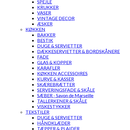
SPEJLE
KRUKKER
VASER
VINTAGE DECOR
ÆSKER
KØKKEN
BAKKER
BESTIK
DUGE & SERVIETTER
DÆKKESERVIETTER & BORDSKÅNERE
FADE
GLAS & KOPPER
KARAFLER
KØKKEN ACCESSOIRES
KURVE & KASSER
SKÆREBRÆTTER
SERVERINGSFADE & SKÅLE
SÆBER - Savon de Marseille
TALLERKENER & SKÅLE
VISKESTYKKER
TEKSTILER
DUGE & SERVIETTER
HÅNDKLÆDER
TÆPPER & PLAIDER