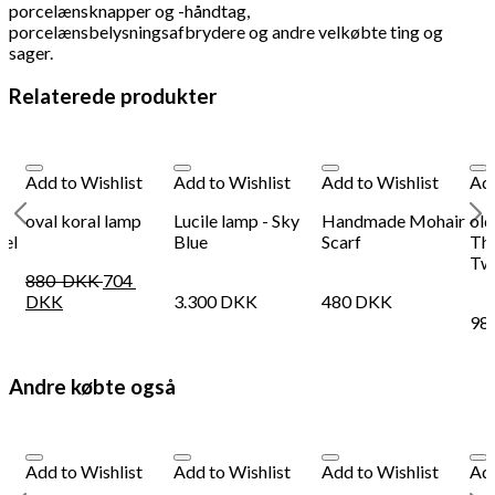
porcelænsknapper og -håndtag,
porcelænsbelysningsafbrydere og andre velkøbte ting og
sager.
Relaterede produkter
Add to Wishlist
Add to Wishlist
Add to Wishlist
Add
oval koral lamp
Lucile lamp - Sky
Handmade Mohair
old
hel
Blue
Scarf
The
Tw
880
DKK
704
DKK
3.300
DKK
480
DKK
98
Andre købte også
Add to Wishlist
Add to Wishlist
Add to Wishlist
Add