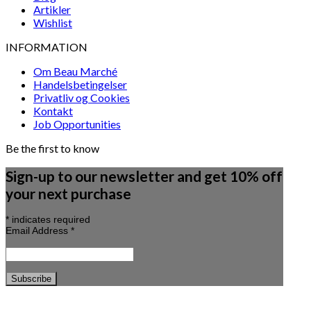
Artikler
Wishlist
INFORMATION
Om Beau Marché
Handelsbetingelser
Privatliv og Cookies
Kontakt
Job Opportunities
Be the first to know
Sign-up to our newsletter and get 10% off
your next purchase
*
indicates required
Email Address
*