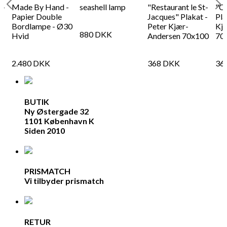
 -
Made By Hand -
seashell lamp
"Restaurant le St-
"C
Papier Double
Jacques" Plakat -
Pla
Bordlampe - Ø30
Peter Kjær-
Kj
880
DKK
Hvid
Andersen 70x100
70
2.480
DKK
368
DKK
36
BUTIK
Ny Østergade 32
1101 København K
Siden 2010
PRISMATCH
Vi tilbyder prismatch
RETUR