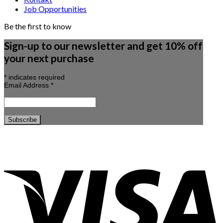
Job Opportunities
Be the first to know
Sign-up to our newsletter and get 10% off
your next purchase
*
indicates required
Email Address
*