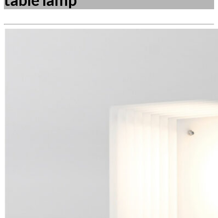
Måske kunne nogle af disse produkter have din
interesse?