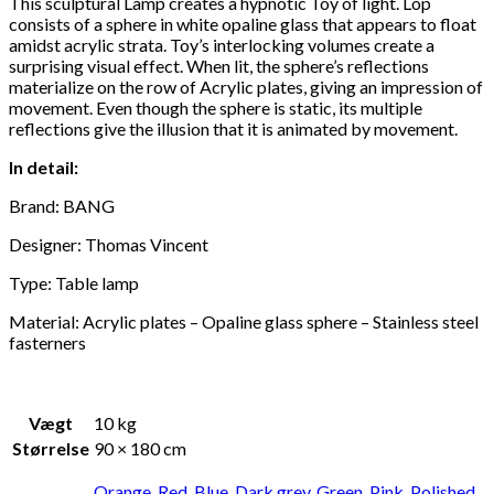
This sculptural Lamp creates a hypnotic Toy of light. Lop
consists of a sphere in white opaline glass that appears to float
amidst acrylic strata. Toy’s interlocking volumes create a
surprising visual effect. When lit, the sphere’s reflections
materialize on the row of Acrylic plates, giving an impression of
movement. Even though the sphere is static, its multiple
reflections give the illusion that it is animated by movement.
In detail:
Brand: BANG
Designer: Thomas Vincent
Type: Table lamp
Material: Acrylic plates – Opaline glass sphere – Stainless steel
fasterners
Vægt
10 kg
Størrelse
90 × 180 cm
Orange
,
Red
,
Blue
,
Dark grey
,
Green
,
Pink
,
Polished