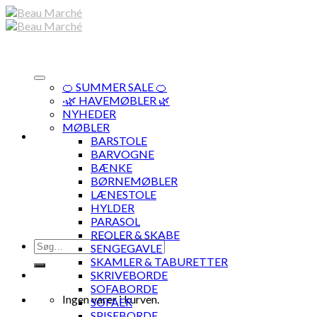
Skip
to
content
🍊 SUMMER SALE 🍊
·🌿 HAVEMØBLER 🌿
NYHEDER
MØBLER
BARSTOLE
BARVOGNE
BÆNKE
BØRNEMØBLER
LÆNESTOLE
HYLDER
PARASOL
REOLER & SKABE
Søg
SENGEGAVLE
efter:
SKAMLER & TABURETTER
SKRIVEBORDE
SOFABORDE
Ingen varer i kurven.
SOFAER
SPISEBORDE