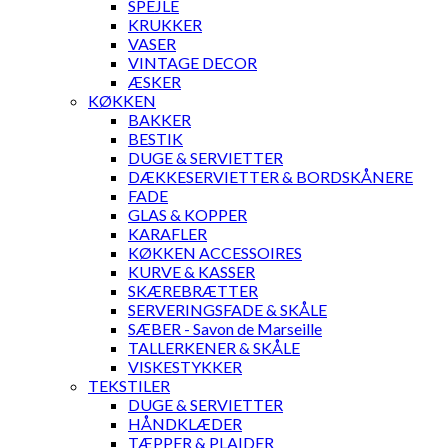
SPEJLE
KRUKKER
VASER
VINTAGE DECOR
ÆSKER
KØKKEN
BAKKER
BESTIK
DUGE & SERVIETTER
DÆKKESERVIETTER & BORDSKÅNERE
FADE
GLAS & KOPPER
KARAFLER
KØKKEN ACCESSOIRES
KURVE & KASSER
SKÆREBRÆTTER
SERVERINGSFADE & SKÅLE
SÆBER - Savon de Marseille
TALLERKENER & SKÅLE
VISKESTYKKER
TEKSTILER
DUGE & SERVIETTER
HÅNDKLÆDER
TÆPPER & PLAIDER