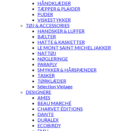
HÅNDKLÆDER
TÆPPER & PLAIDER
PUDER
VISKESTYKKER
TØJ & ACCESSORIES
HANDSKER & LUFFER
BÆLTER
HATTE & KASKETTER
LE MONT SAINT MICHEL JAKKER
NATTØJ
NØGLERINGE
PARAPLY
SMYKKER & HÅRSPÆNDER
TASKER
TØRKLÆDER
Sélection Vintage
DESIGNERE
AMES
BEAU MARCHÉ
CHARVET ÉDITIONS
DANTE
DURALEX
ECOBIRDY
EMU