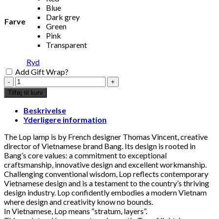
Blue
Dark grey
Farve
Green
Pink
Transparent
Ryd
Add Gift Wrap?
Thomas
Vincent
Tilføj til kurv
x
BANG
Beskrivelse
-
Yderligere information
Lop
Small
The Lop lamp is by French designer Thomas Vincent, creative
Rectangle
director of Vietnamese brand Bang. Its design is rooted in
MILKEY
Bang’s core values: a commitment to exceptional
table
craftsmanship, innovative design and excellent workmanship.
lamp
Challenging conventional wisdom, Lop reflects contemporary
antal
Vietnamese design and is a testament to the country’s thriving
design industry. Lop confidently embodies a modern Vietnam
where design and creativity know no bounds.
In Vietnamese, Lop means “stratum, layers”.