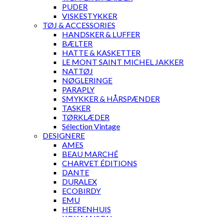
PUDER
VISKESTYKKER
TØJ & ACCESSORIES
HANDSKER & LUFFER
BÆLTER
HATTE & KASKETTER
LE MONT SAINT MICHEL JAKKER
NATTØJ
NØGLERINGE
PARAPLY
SMYKKER & HÅRSPÆNDER
TASKER
TØRKLÆDER
Sélection Vintage
DESIGNERE
AMES
BEAU MARCHÉ
CHARVET ÉDITIONS
DANTE
DURALEX
ECOBIRDY
EMU
HEERENHUIS