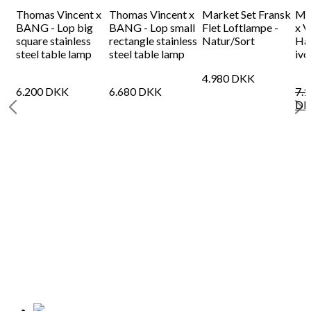
-
Thomas Vincent x
Thomas Vincent x
Market Set Fransk
Mul
k
BANG - Lop big
BANG - Lop small
Flet Loftlampe -
x V
square stainless
rectangle stainless
Natur/Sort
Han
steel table lamp
steel table lamp
ivo
4.980
DKK
6.200
DKK
6.680
DKK
7.
DK