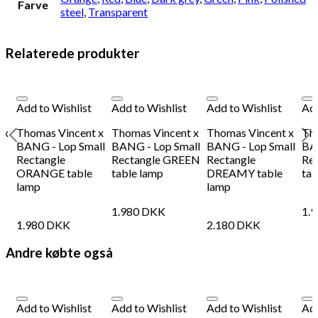
Farve
steel
,
Transparent
Relaterede produkter
Add to Wishlist
Add to Wishlist
Add to Wishlist
Add
 x
Thomas Vincent x
Thomas Vincent x
Thomas Vincent x
Th
BANG - Lop Small
BANG - Lop Small
BANG - Lop Small
BA
Rectangle
Rectangle GREEN
Rectangle
Re
ORANGE table
table lamp
DREAMY table
tab
lamp
lamp
1.980
DKK
1.
1.980
DKK
2.180
DKK
Andre købte også
Add to Wishlist
Add to Wishlist
Add to Wishlist
Add