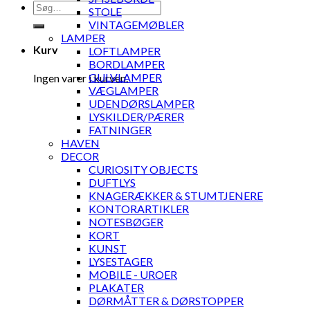
Søg
STOLE
efter:
VINTAGEMØBLER
LAMPER
Kurv
LOFTLAMPER
BORDLAMPER
GULVLAMPER
Ingen varer i kurven.
VÆGLAMPER
UDENDØRSLAMPER
LYSKILDER/PÆRER
FATNINGER
HAVEN
DECOR
CURIOSITY OBJECTS
DUFTLYS
KNAGERÆKKER & STUMTJENERE
KONTORARTIKLER
NOTESBØGER
KORT
KUNST
LYSESTAGER
MOBILE - UROER
PLAKATER
DØRMÅTTER & DØRSTOPPER