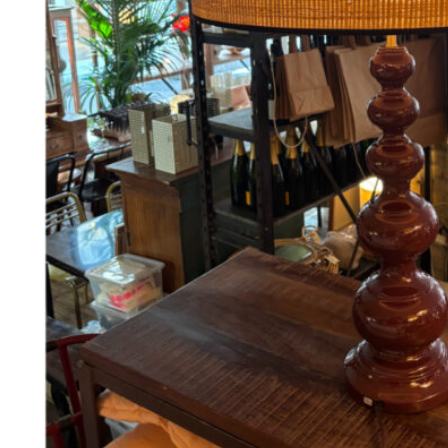
198
DKK
Tilføj til kurv
Se kurv
Kasse