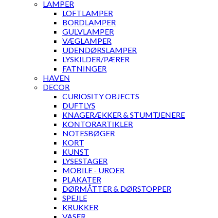
LAMPER
LOFTLAMPER
BORDLAMPER
GULVLAMPER
VÆGLAMPER
UDENDØRSLAMPER
LYSKILDER/PÆRER
FATNINGER
HAVEN
DECOR
CURIOSITY OBJECTS
DUFTLYS
KNAGERÆKKER & STUMTJENERE
KONTORARTIKLER
NOTESBØGER
KORT
KUNST
LYSESTAGER
MOBILE - UROER
PLAKATER
DØRMÅTTER & DØRSTOPPER
SPEJLE
KRUKKER
VASER