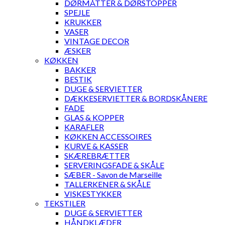
DØRMÅTTER & DØRSTOPPER
SPEJLE
KRUKKER
VASER
VINTAGE DECOR
ÆSKER
KØKKEN
BAKKER
BESTIK
DUGE & SERVIETTER
DÆKKESERVIETTER & BORDSKÅNERE
FADE
GLAS & KOPPER
KARAFLER
KØKKEN ACCESSOIRES
KURVE & KASSER
SKÆREBRÆTTER
SERVERINGSFADE & SKÅLE
SÆBER - Savon de Marseille
TALLERKENER & SKÅLE
VISKESTYKKER
TEKSTILER
DUGE & SERVIETTER
HÅNDKLÆDER