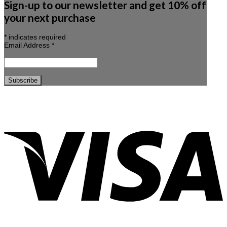
Sign-up to our newsletter and get 10% off
your next purchase
*
indicates required
Email Address
*