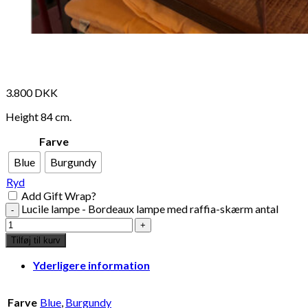
3.800
DKK
Height 84 cm.
Farve
Blue
Burgundy
Ryd
Add Gift Wrap?
Lucile lampe - Bordeaux lampe med raffia-skærm antal
Tilføj til kurv
Yderligere information
Farve
Blue
,
Burgundy