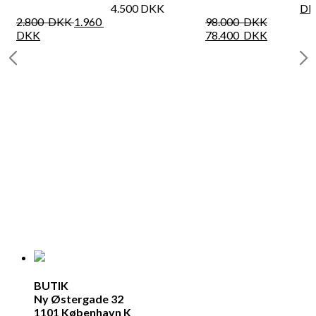
4.500
DKK
DK
2.800
DKK
1.960
98.000
DKK
DKK
78.400
DKK
BUTIK
Ny Østergade 32
1101 København K