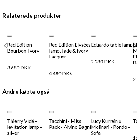
Relaterede produkter
ist
Add to Wishlist
Add to Wishlist
Add to Wishlist
Red Edition
Red Edition Elysées
Eduardo table lamp
Eli
Bourbon, Ivory
lamp, Jade & Ivory
Mar
Lacquer
Elm
2.280
DKK
Bo
3.680
DKK
4.480
DKK
2.
Andre købte også
ist
Add to Wishlist
Add to Wishlist
Add to Wishlist
Thierry Vidé -
Tacchini - Miss
Lucy Kurrein x
Tot
levitation lamp -
Pack - Alvino Bagni
Molinari - Rondo -
silver
Sofa
11