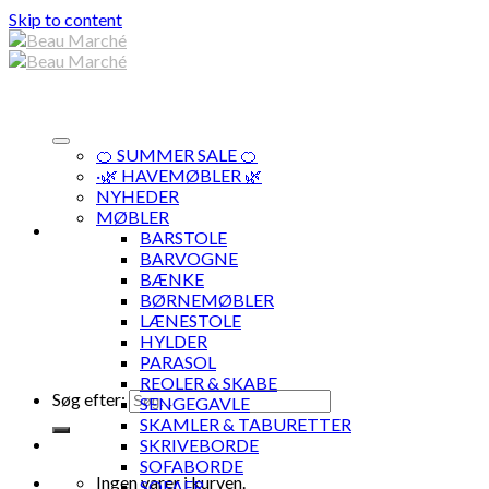
Skip to content
🍊 SUMMER SALE 🍊
·🌿 HAVEMØBLER 🌿
NYHEDER
MØBLER
BARSTOLE
BARVOGNE
BÆNKE
BØRNEMØBLER
LÆNESTOLE
HYLDER
PARASOL
REOLER & SKABE
Søg efter:
SENGEGAVLE
SKAMLER & TABURETTER
SKRIVEBORDE
SOFABORDE
Ingen varer i kurven.
SOFAER