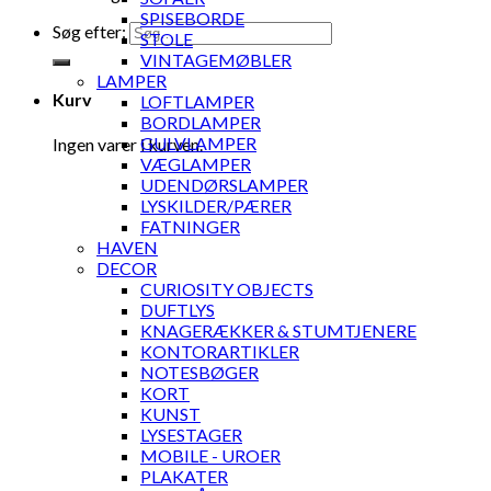
SPISEBORDE
Søg efter:
STOLE
VINTAGEMØBLER
LAMPER
Kurv
LOFTLAMPER
BORDLAMPER
GULVLAMPER
Ingen varer i kurven.
VÆGLAMPER
UDENDØRSLAMPER
LYSKILDER/PÆRER
FATNINGER
HAVEN
DECOR
CURIOSITY OBJECTS
DUFTLYS
KNAGERÆKKER & STUMTJENERE
KONTORARTIKLER
NOTESBØGER
KORT
KUNST
LYSESTAGER
MOBILE - UROER
PLAKATER