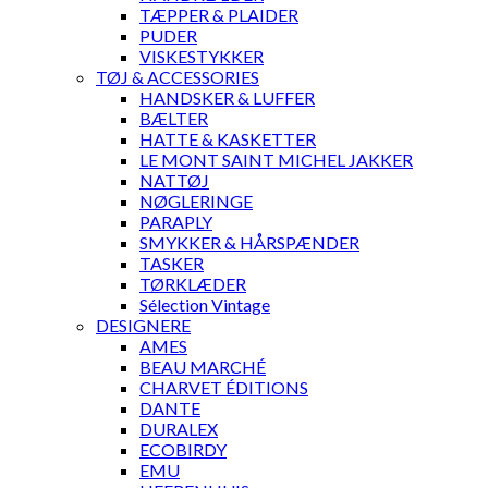
TÆPPER & PLAIDER
PUDER
VISKESTYKKER
TØJ & ACCESSORIES
HANDSKER & LUFFER
BÆLTER
HATTE & KASKETTER
LE MONT SAINT MICHEL JAKKER
NATTØJ
NØGLERINGE
PARAPLY
SMYKKER & HÅRSPÆNDER
TASKER
TØRKLÆDER
Sélection Vintage
DESIGNERE
AMES
BEAU MARCHÉ
CHARVET ÉDITIONS
DANTE
DURALEX
ECOBIRDY
EMU