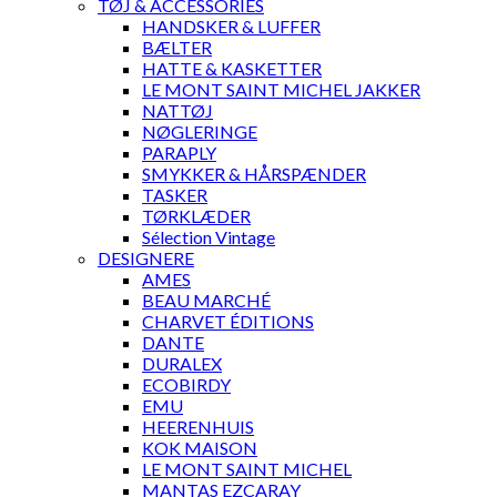
TØJ & ACCESSORIES
HANDSKER & LUFFER
BÆLTER
HATTE & KASKETTER
LE MONT SAINT MICHEL JAKKER
NATTØJ
NØGLERINGE
PARAPLY
SMYKKER & HÅRSPÆNDER
TASKER
TØRKLÆDER
Sélection Vintage
DESIGNERE
AMES
BEAU MARCHÉ
CHARVET ÉDITIONS
DANTE
DURALEX
ECOBIRDY
EMU
HEERENHUIS
KOK MAISON
LE MONT SAINT MICHEL
MANTAS EZCARAY