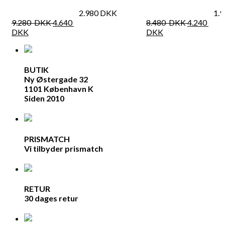
2.980
DKK
1.
9.280
DKK
4.640
8.480
DKK
4.240
DKK
DKK
BUTIK
Ny Østergade 32
1101 København K
Siden 2010
PRISMATCH
Vi tilbyder prismatch
RETUR
30 dages retur