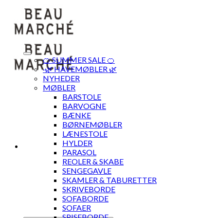
Skip
to
content
🍊 SUMMER SALE 🍊
·🌿 HAVEMØBLER 🌿
NYHEDER
MØBLER
BARSTOLE
BARVOGNE
BÆNKE
BØRNEMØBLER
LÆNESTOLE
HYLDER
PARASOL
REOLER & SKABE
SENGEGAVLE
SKAMLER & TABURETTER
SKRIVEBORDE
SOFABORDE
SOFAER
SPISEBORDE