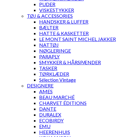
PUDER
VISKESTYKKER
TØJ & ACCESSORIES
HANDSKER & LUFFER
BÆLTER
HATTE & KASKETTER
LE MONT SAINT MICHEL JAKKER
NATTØJ
NØGLERINGE
PARAPLY
SMYKKER & HÅRSPÆNDER
TASKER
TØRKLÆDER
Sélection Vintage
DESIGNERE
AMES
BEAU MARCHÉ
CHARVET ÉDITIONS
DANTE
DURALEX
ECOBIRDY
EMU
HEERENHUIS