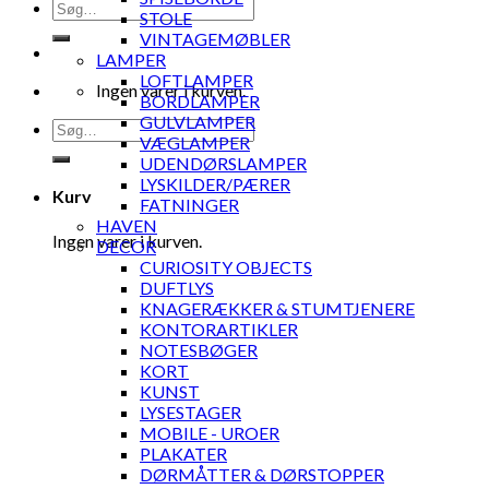
Søg
STOLE
efter:
VINTAGEMØBLER
LAMPER
LOFTLAMPER
Ingen varer i kurven.
BORDLAMPER
GULVLAMPER
Søg
VÆGLAMPER
efter:
UDENDØRSLAMPER
LYSKILDER/PÆRER
Kurv
FATNINGER
HAVEN
Ingen varer i kurven.
DECOR
CURIOSITY OBJECTS
DUFTLYS
KNAGERÆKKER & STUMTJENERE
KONTORARTIKLER
NOTESBØGER
KORT
KUNST
LYSESTAGER
MOBILE - UROER
PLAKATER
DØRMÅTTER & DØRSTOPPER