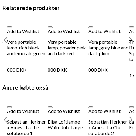
Relaterede produkter
134
DKK
Tilføj til kurv
12
Se kurv
Kasse
Add to Wishlist
Add to Wishlist
Add to Wishlist
Add
 -
Vera portable
Vera portable
Vera portable
Th
lamp, rich black
lamp, powder pink
lamp, grey blue and
BA
and emerald green
and dark red
dark plum
Sq
tab
880
DKK
880
DKK
880
DKK
1.
Andre købte også
Add to Wishlist
Add to Wishlist
Add to Wishlist
Add
x
Sebastian Herkner
Elisa Loftlampe
Sebastian Herkner
La
x Ames - La che
White Jute Large
x Ames - La Che
Fro
sofaborde 1
sofaborde 2