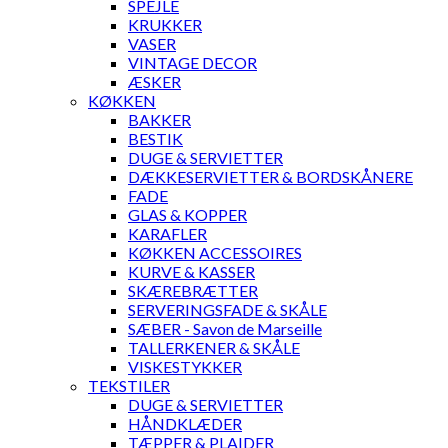
SPEJLE
KRUKKER
VASER
VINTAGE DECOR
ÆSKER
KØKKEN
BAKKER
BESTIK
DUGE & SERVIETTER
DÆKKESERVIETTER & BORDSKÅNERE
FADE
GLAS & KOPPER
KARAFLER
KØKKEN ACCESSOIRES
KURVE & KASSER
SKÆREBRÆTTER
SERVERINGSFADE & SKÅLE
SÆBER - Savon de Marseille
TALLERKENER & SKÅLE
VISKESTYKKER
TEKSTILER
DUGE & SERVIETTER
HÅNDKLÆDER
TÆPPER & PLAIDER