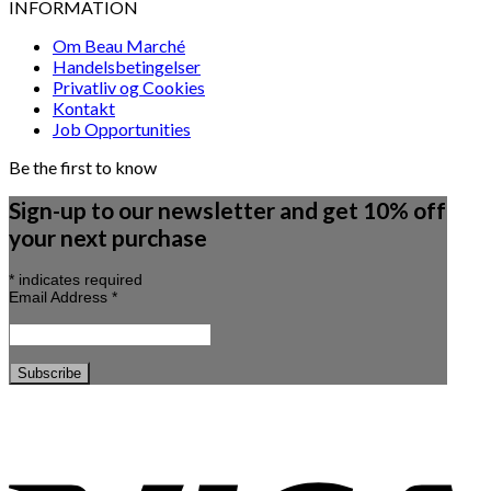
INFORMATION
Om Beau Marché
Handelsbetingelser
Privatliv og Cookies
Kontakt
Job Opportunities
Be the first to know
Sign-up to our newsletter and get 10% off
your next purchase
*
indicates required
Email Address
*