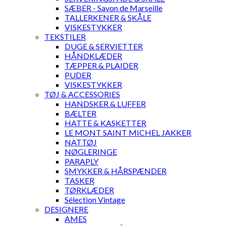
SÆBER - Savon de Marseille
TALLERKENER & SKÅLE
VISKESTYKKER
TEKSTILER
DUGE & SERVIETTER
HÅNDKLÆDER
TÆPPER & PLAIDER
PUDER
VISKESTYKKER
TØJ & ACCESSORIES
HANDSKER & LUFFER
BÆLTER
HATTE & KASKETTER
LE MONT SAINT MICHEL JAKKER
NATTØJ
NØGLERINGE
PARAPLY
SMYKKER & HÅRSPÆNDER
TASKER
TØRKLÆDER
Sélection Vintage
DESIGNERE
AMES