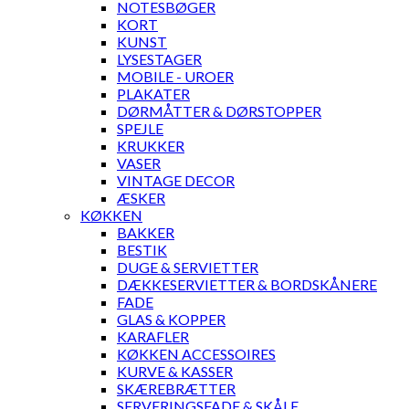
NOTESBØGER
KORT
KUNST
LYSESTAGER
MOBILE - UROER
PLAKATER
DØRMÅTTER & DØRSTOPPER
SPEJLE
KRUKKER
VASER
VINTAGE DECOR
ÆSKER
KØKKEN
BAKKER
BESTIK
DUGE & SERVIETTER
DÆKKESERVIETTER & BORDSKÅNERE
FADE
GLAS & KOPPER
KARAFLER
KØKKEN ACCESSOIRES
KURVE & KASSER
SKÆREBRÆTTER
SERVERINGSFADE & SKÅLE