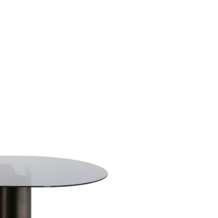
resse?