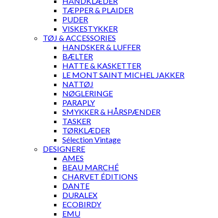
HÅNDKLÆDER
TÆPPER & PLAIDER
PUDER
VISKESTYKKER
TØJ & ACCESSORIES
HANDSKER & LUFFER
BÆLTER
HATTE & KASKETTER
LE MONT SAINT MICHEL JAKKER
NATTØJ
NØGLERINGE
PARAPLY
SMYKKER & HÅRSPÆNDER
TASKER
TØRKLÆDER
Sélection Vintage
DESIGNERE
AMES
BEAU MARCHÉ
CHARVET ÉDITIONS
DANTE
DURALEX
ECOBIRDY
EMU