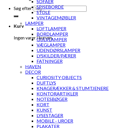
SOFAER
SPISEBORDE
Søg efter:
STOLE
VINTAGEMØBLER
LAMPER
Kurv
LOFTLAMPER
BORDLAMPER
Ingen varer i kurven.
GULVLAMPER
VÆGLAMPER
UDENDØRSLAMPER
LYSKILDER/PÆRER
FATNINGER
HAVEN
DECOR
CURIOSITY OBJECTS
DUFTLYS
KNAGERÆKKER & STUMTJENERE
KONTORARTIKLER
NOTESBØGER
KORT
KUNST
LYSESTAGER
MOBILE - UROER
PLAKATER