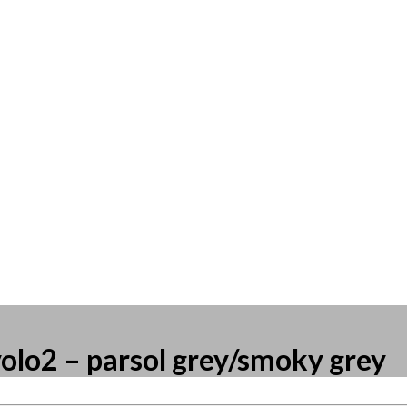
volo2 – parsol grey/smoky grey