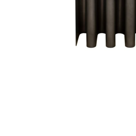
368
DKK
Tilføj til kurv