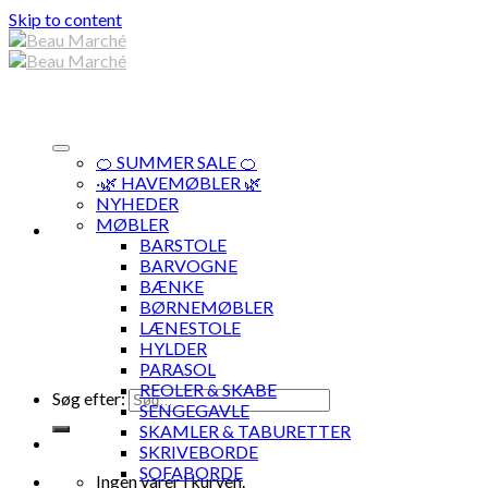
Skip to content
🍊 SUMMER SALE 🍊
·🌿 HAVEMØBLER 🌿
NYHEDER
MØBLER
BARSTOLE
BARVOGNE
BÆNKE
BØRNEMØBLER
LÆNESTOLE
HYLDER
PARASOL
REOLER & SKABE
Søg efter:
SENGEGAVLE
SKAMLER & TABURETTER
SKRIVEBORDE
SOFABORDE
Ingen varer i kurven.