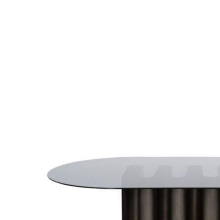
Måske kunne nogle af disse produkter have din inte
Add to Wishlist
"Choucroute" Plakat - Peter Kjær-Andersen 70x100 cm