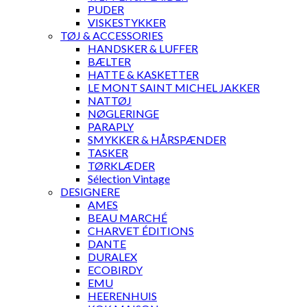
PUDER
VISKESTYKKER
TØJ & ACCESSORIES
HANDSKER & LUFFER
BÆLTER
HATTE & KASKETTER
LE MONT SAINT MICHEL JAKKER
NATTØJ
NØGLERINGE
PARAPLY
SMYKKER & HÅRSPÆNDER
TASKER
TØRKLÆDER
Sélection Vintage
DESIGNERE
AMES
BEAU MARCHÉ
CHARVET ÉDITIONS
DANTE
DURALEX
ECOBIRDY
EMU
HEERENHUIS