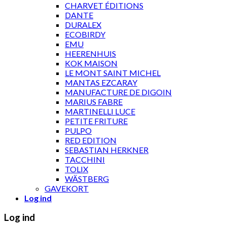
CHARVET ÉDITIONS
DANTE
DURALEX
ECOBIRDY
EMU
HEERENHUIS
KOK MAISON
LE MONT SAINT MICHEL
MANTAS EZCARAY
MANUFACTURE DE DIGOIN
MARIUS FABRE
MARTINELLI LUCE
PETITE FRITURE
PULPO
RED EDITION
SEBASTIAN HERKNER
TACCHINI
TOLIX
WÄSTBERG
GAVEKORT
Log ind
Log ind