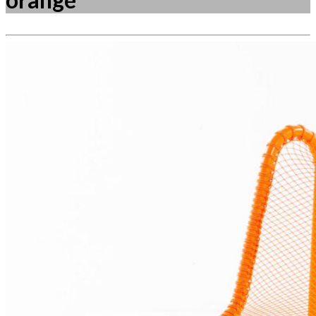
Måske kunne nogle af disse produkter have din
interesse?