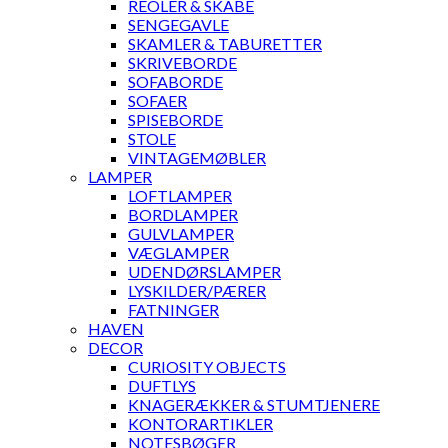
REOLER & SKABE
SENGEGAVLE
SKAMLER & TABURETTER
SKRIVEBORDE
SOFABORDE
SOFAER
SPISEBORDE
STOLE
VINTAGEMØBLER
LAMPER
LOFTLAMPER
BORDLAMPER
GULVLAMPER
VÆGLAMPER
UDENDØRSLAMPER
LYSKILDER/PÆRER
FATNINGER
HAVEN
DECOR
CURIOSITY OBJECTS
DUFTLYS
KNAGERÆKKER & STUMTJENERE
KONTORARTIKLER
NOTESBØGER