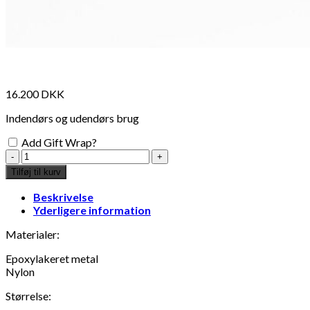
16.200
DKK
Indendørs og udendørs brug
Add Gift Wrap?
Thomas
Defour
Tilføj til kurv
x
13
Beskrivelse
Desserts
Yderligere information
-
Grand
Materialer:
Ribaud
Epoxylakeret metal
-
Nylon
loungestol
-
Størrelse:
orange