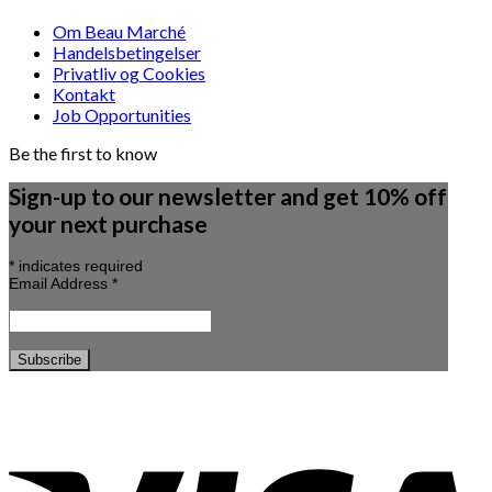
Om Beau Marché
Handelsbetingelser
Privatliv og Cookies
Kontakt
Job Opportunities
Be the first to know
Sign-up to our newsletter and get 10% off
your next purchase
*
indicates required
Email Address
*