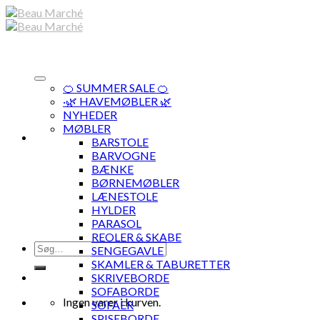
Skip
to
content
🍊 SUMMER SALE 🍊
·🌿 HAVEMØBLER 🌿
NYHEDER
MØBLER
BARSTOLE
BARVOGNE
BÆNKE
BØRNEMØBLER
LÆNESTOLE
HYLDER
PARASOL
REOLER & SKABE
Søg
SENGEGAVLE
efter:
SKAMLER & TABURETTER
SKRIVEBORDE
SOFABORDE
Ingen varer i kurven.
SOFAER
SPISEBORDE