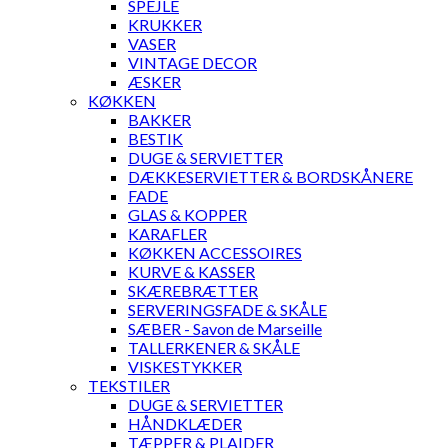
SPEJLE
KRUKKER
VASER
VINTAGE DECOR
ÆSKER
KØKKEN
BAKKER
BESTIK
DUGE & SERVIETTER
DÆKKESERVIETTER & BORDSKÅNERE
FADE
GLAS & KOPPER
KARAFLER
KØKKEN ACCESSOIRES
KURVE & KASSER
SKÆREBRÆTTER
SERVERINGSFADE & SKÅLE
SÆBER - Savon de Marseille
TALLERKENER & SKÅLE
VISKESTYKKER
TEKSTILER
DUGE & SERVIETTER
HÅNDKLÆDER
TÆPPER & PLAIDER