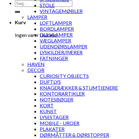
Søg
STOLE
efter:
VINTAGEMØBLER
LAMPER
Kurv
LOFTLAMPER
BORDLAMPER
GULVLAMPER
Ingen varer i kurven.
VÆGLAMPER
UDENDØRSLAMPER
LYSKILDER/PÆRER
FATNINGER
HAVEN
DECOR
CURIOSITY OBJECTS
DUFTLYS
KNAGERÆKKER & STUMTJENERE
KONTORARTIKLER
NOTESBØGER
KORT
KUNST
LYSESTAGER
MOBILE - UROER
PLAKATER
DØRMÅTTER & DØRSTOPPER