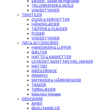
SÆBER - Savon de Marseille
TALLERKENER & SKÅLE
VISKESTYKKER
TEKSTILER
DUGE & SERVIETTER
HÅNDKLÆDER
TÆPPER & PLAIDER
PUDER
VISKESTYKKER
TØJ & ACCESSORIES
HANDSKER & LUFFER
BÆLTER
HATTE & KASKETTER
LE MONT SAINT MICHEL JAKKER
NATTØJ
NØGLERINGE
PARAPLY
SMYKKER & HÅRSPÆNDER
TASKER
TØRKLÆDER
Sélection Vintage
DESIGNERE
AMES
BEAU MARCHÉ