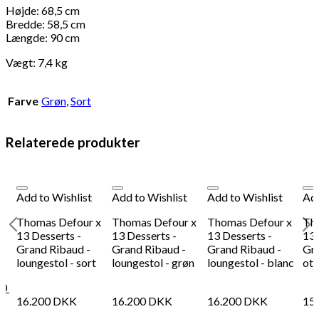
antal
Højde: 68,5 cm
Bredde: 58,5 cm
Længde: 90 cm
Vægt: 7,4 kg
Farve
Grøn
,
Sort
Relaterede produkter
Add to Wishlist
Add to Wishlist
Add to Wishlist
Add
Thomas Defour x
Thomas Defour x
Thomas Defour x
Th
n
13 Desserts -
13 Desserts -
13 Desserts -
13 
Grand Ribaud -
Grand Ribaud -
Grand Ribaud -
Gra
loungestol - sort
loungestol - grøn
loungestol - blanc
ot
60
16.200
DKK
16.200
DKK
16.200
DKK
15