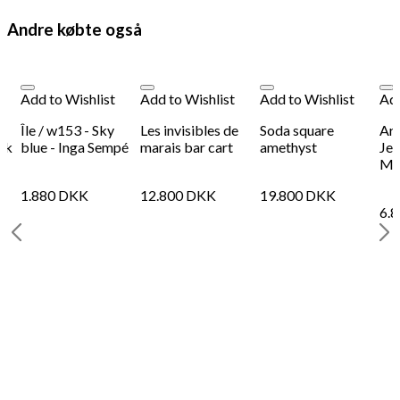
Andre købte også
Add to Wishlist
Add to Wishlist
Add to Wishlist
Add
Île / w153 - Sky
Les invisibles de
Soda square
Ark
ck
blue - Inga Sempé
marais bar cart
amethyst
Je
Ma
1.880
DKK
12.800
DKK
19.800
DKK
6.