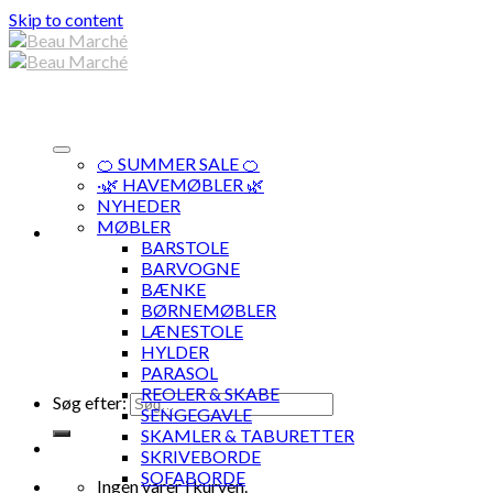
Skip to content
🍊 SUMMER SALE 🍊
·🌿 HAVEMØBLER 🌿
NYHEDER
MØBLER
BARSTOLE
BARVOGNE
BÆNKE
BØRNEMØBLER
LÆNESTOLE
HYLDER
PARASOL
REOLER & SKABE
Søg efter:
SENGEGAVLE
SKAMLER & TABURETTER
SKRIVEBORDE
SOFABORDE
Ingen varer i kurven.