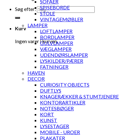
SOFAER
SPISEBORDE
Søg efter:
STOLE
VINTAGEMØBLER
LAMPER
Kurv
LOFTLAMPER
BORDLAMPER
Ingen varer i kurven.
GULVLAMPER
VÆGLAMPER
UDENDØRSLAMPER
LYSKILDER/PÆRER
FATNINGER
HAVEN
DECOR
CURIOSITY OBJECTS
DUFTLYS
KNAGERÆKKER & STUMTJENERE
KONTORARTIKLER
NOTESBØGER
KORT
KUNST
LYSESTAGER
MOBILE - UROER
PLAKATER