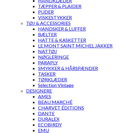
HÅNDKLÆDER
TÆPPER & PLAIDER
PUDER
VISKESTYKKER
TØJ & ACCESSORIES
HANDSKER & LUFFER
BÆLTER
HATTE & KASKETTER
LE MONT SAINT MICHEL JAKKER
NATTØJ
NØGLERINGE
PARAPLY
SMYKKER & HÅRSPÆNDER
TASKER
TØRKLÆDER
Sélection Vintage
DESIGNERE
AMES
BEAU MARCHÉ
CHARVET ÉDITIONS
DANTE
DURALEX
ECOBIRDY
EMU