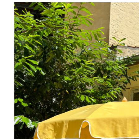
Måske kunne nogle af disse produkter have din inte
Add to Wishlist
frame 15x21cm
298
DKK
Tilføj til kurv