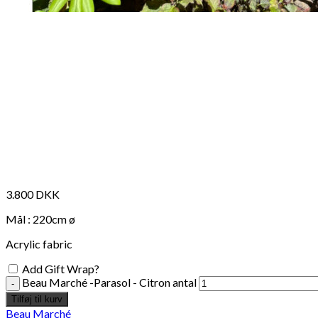
3.800
DKK
Mål : 220cm ø
Acrylic fabric
Add Gift Wrap?
Beau Marché -Parasol - Citron antal
Tilføj til kurv
Beau Marché