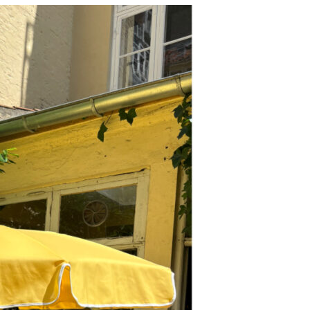
resse?
Se kurv
Kasse