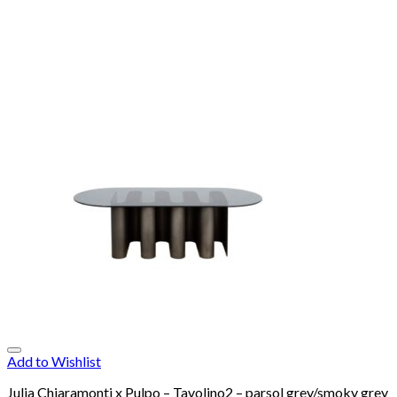
Add to Wishlist
Julia Chiaramonti x Pulpo – Tavolino2 – parsol grey/smoky grey