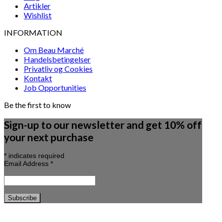
Artikler
Wishlist
INFORMATION
Om Beau Marché
Handelsbetingelser
Privatliv og Cookies
Kontakt
Job Opportunities
Be the first to know
Sign-up to our newsletter and get 10% off
your next purchase
*
indicates required
Email Address
*