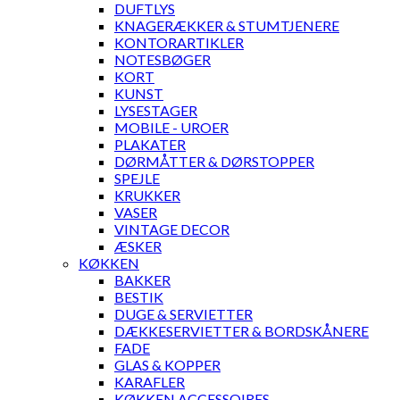
DUFTLYS
KNAGERÆKKER & STUMTJENERE
KONTORARTIKLER
NOTESBØGER
KORT
KUNST
LYSESTAGER
MOBILE - UROER
PLAKATER
DØRMÅTTER & DØRSTOPPER
SPEJLE
KRUKKER
VASER
VINTAGE DECOR
ÆSKER
KØKKEN
BAKKER
BESTIK
DUGE & SERVIETTER
DÆKKESERVIETTER & BORDSKÅNERE
FADE
GLAS & KOPPER
KARAFLER
KØKKEN ACCESSOIRES