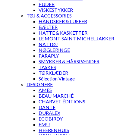
PUDER
VISKESTYKKER
TØJ & ACCESSORIES
HANDSKER & LUFFER
BÆLTER
HATTE & KASKETTER
LE MONT SAINT MICHEL JAKKER
NATTØJ
NØGLERINGE
PARAPLY
SMYKKER & HÅRSPÆNDER
TASKER
TØRKLÆDER
Sélection Vintage
DESIGNERE
AMES
BEAU MARCHÉ
CHARVET ÉDITIONS
DANTE
DURALEX
ECOBIRDY
EMU
HEERENHUIS