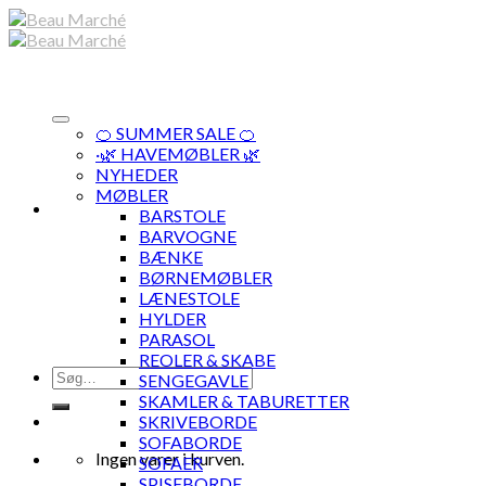
Skip
to
content
🍊 SUMMER SALE 🍊
·🌿 HAVEMØBLER 🌿
NYHEDER
MØBLER
BARSTOLE
BARVOGNE
BÆNKE
BØRNEMØBLER
LÆNESTOLE
HYLDER
PARASOL
REOLER & SKABE
Søg
SENGEGAVLE
efter:
SKAMLER & TABURETTER
SKRIVEBORDE
SOFABORDE
Ingen varer i kurven.
SOFAER
SPISEBORDE