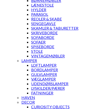
BØRNEMØBLER
LÆNESTOLE
HYLDER
PARASOL
REOLER & SKABE
SENGEGAVLE
SKAMLER & TABURETTER
SKRIVEBORDE
SOFABORDE
SOFAER
SPISEBORDE
STOLE
VINTAGEMØBLER
LAMPER
LOFTLAMPER
BORDLAMPER
GULVLAMPER
VÆGLAMPER
UDENDØRSLAMPER
LYSKILDER/PÆRER
FATNINGER
HAVEN
DECOR
CURIOSITY OBJECTS