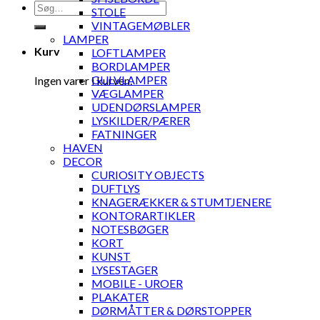
Søg
STOLE
efter:
VINTAGEMØBLER
LAMPER
Kurv
LOFTLAMPER
BORDLAMPER
GULVLAMPER
Ingen varer i kurven.
VÆGLAMPER
UDENDØRSLAMPER
LYSKILDER/PÆRER
FATNINGER
HAVEN
DECOR
CURIOSITY OBJECTS
DUFTLYS
KNAGERÆKKER & STUMTJENERE
KONTORARTIKLER
NOTESBØGER
KORT
KUNST
LYSESTAGER
MOBILE - UROER
PLAKATER
DØRMÅTTER & DØRSTOPPER