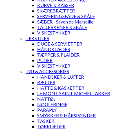
KURVE & KASSER
SKÆREBRÆTTER
SERVERINGSFADE & SKÅLE
SÆBER - Savon de Marseille
TALLERKENER & SKÅLE
VISKESTYKKER
TEKSTILER
DUGE & SERVIETTER
HÅNDKLÆDER
TÆPPER & PLAIDER
PUDER
VISKESTYKKER
TØJ & ACCESSORIES
HANDSKER & LUFFER
BÆLTER
HATTE & KASKETTER
LE MONT SAINT MICHEL JAKKER
NATTØJ
NØGLERINGE
PARAPLY
SMYKKER & HÅRSPÆNDER
TASKER
TØRKLÆDER