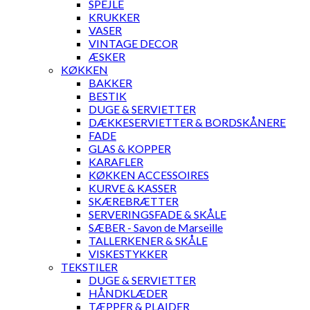
SPEJLE
KRUKKER
VASER
VINTAGE DECOR
ÆSKER
KØKKEN
BAKKER
BESTIK
DUGE & SERVIETTER
DÆKKESERVIETTER & BORDSKÅNERE
FADE
GLAS & KOPPER
KARAFLER
KØKKEN ACCESSOIRES
KURVE & KASSER
SKÆREBRÆTTER
SERVERINGSFADE & SKÅLE
SÆBER - Savon de Marseille
TALLERKENER & SKÅLE
VISKESTYKKER
TEKSTILER
DUGE & SERVIETTER
HÅNDKLÆDER
TÆPPER & PLAIDER