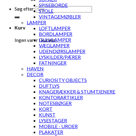
SPISEBORDE
Søg efter:
STOLE
VINTAGEMØBLER
LAMPER
Kurv
LOFTLAMPER
BORDLAMPER
GULVLAMPER
Ingen varer i kurven.
VÆGLAMPER
UDENDØRSLAMPER
LYSKILDER/PÆRER
FATNINGER
HAVEN
DECOR
CURIOSITY OBJECTS
DUFTLYS
KNAGERÆKKER & STUMTJENERE
KONTORARTIKLER
NOTESBØGER
KORT
KUNST
LYSESTAGER
MOBILE - UROER
PLAKATER