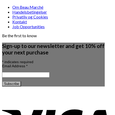
Om Beau Marché
Handelsbetingelser
Privatliv og Cookies
Kontakt
Job Opportunities
Be the first to know
Sign-up to our newsletter and get 10% off
your next purchase
*
indicates required
Email Address
*