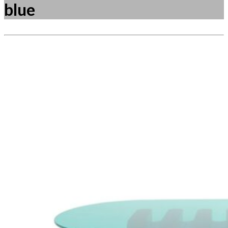
blue
Måske kunne nogle af disse produkter have din
interesse?