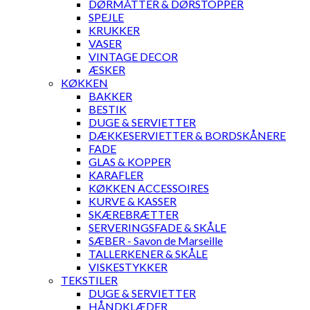
DØRMÅTTER & DØRSTOPPER
SPEJLE
KRUKKER
VASER
VINTAGE DECOR
ÆSKER
KØKKEN
BAKKER
BESTIK
DUGE & SERVIETTER
DÆKKESERVIETTER & BORDSKÅNERE
FADE
GLAS & KOPPER
KARAFLER
KØKKEN ACCESSOIRES
KURVE & KASSER
SKÆREBRÆTTER
SERVERINGSFADE & SKÅLE
SÆBER - Savon de Marseille
TALLERKENER & SKÅLE
VISKESTYKKER
TEKSTILER
DUGE & SERVIETTER
HÅNDKLÆDER