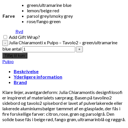
green/ultramarine blue
lemon/beige red
Farve
parsol grey/smoky grey
rose/fango green
Ryd
Add Gift Wrap?
Julia Chiaramonti x Pulpo – Tavolo2 – green/ultramarine
blue antal
Tilføj til kurv
Pulpo
Beskrivelse
Yderligere information
Brand
Klare linjer, avantgardeform: Julia Chiaramontis designfilosofi
er inspireret af materialets særpræg. Basen på tavolino2
sidebord og tavolo2 spisebord er lavet af pulverlakerede eller
lakerede aluminiumsbølger tæmmet af en glasplade, der fås i
fire forskellige farver: citron, rose, grøn og parsolgrå. Den
solide base fås i beige rød, fango grøn, ultramarinblå og røggrå.