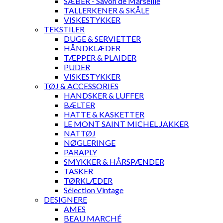
SÆBER - Savon de Marseille
TALLERKENER & SKÅLE
VISKESTYKKER
TEKSTILER
DUGE & SERVIETTER
HÅNDKLÆDER
TÆPPER & PLAIDER
PUDER
VISKESTYKKER
TØJ & ACCESSORIES
HANDSKER & LUFFER
BÆLTER
HATTE & KASKETTER
LE MONT SAINT MICHEL JAKKER
NATTØJ
NØGLERINGE
PARAPLY
SMYKKER & HÅRSPÆNDER
TASKER
TØRKLÆDER
Sélection Vintage
DESIGNERE
AMES
BEAU MARCHÉ