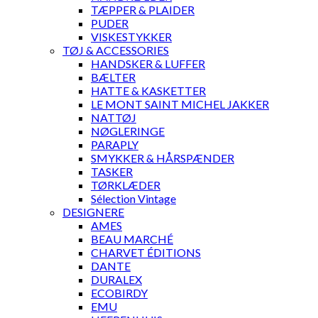
TÆPPER & PLAIDER
PUDER
VISKESTYKKER
TØJ & ACCESSORIES
HANDSKER & LUFFER
BÆLTER
HATTE & KASKETTER
LE MONT SAINT MICHEL JAKKER
NATTØJ
NØGLERINGE
PARAPLY
SMYKKER & HÅRSPÆNDER
TASKER
TØRKLÆDER
Sélection Vintage
DESIGNERE
AMES
BEAU MARCHÉ
CHARVET ÉDITIONS
DANTE
DURALEX
ECOBIRDY
EMU