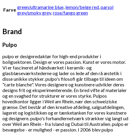
green/ultramarine blue
,
lemon/beige red
,
parsol
Farve
grey/smoky grey
,
rose/fango green
Brand
Pulpo
pulpo er designredaktør for high-end produkter i
boligsektoren. Design er vores passion. Kunst er vores motor.
Vi er fascineret af håndværket i keramik- og
glasblæseværkstederne og lader os lede af den rå æstetik i
disse unikke stykker. pulpo's filosofi går tilbage til ideen om
"carte blanche". Vores designere og kunstnere udvikler deres
designs frit og eksperimenterende. En bred vifte af materialer
og en svaghed for strukturer er vores styrke. Pulpos
hovedkontor ligger i Weil am Rhein, nær den schweiziske
grænse. Det består af den kreative afdeling, salgsafdelingen,
lageret og logistikken og er tænketanken for vores kunstnere
og designere. pulpo's forhandlernetværk strækker sig langt ud
over Weil am Rhein - fra Island og Dubai til Australien. pulpo er
bevægelse - er mulighed - er passion. I 2006 blev pulpo