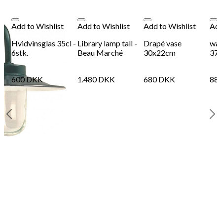
Add to Wishlist
Add to Wishlist
Add to Wishlist
Add
Hvidvinsglas 35cl -
Library lamp tall -
Drapé vase
wav
6stk.
Beau Marché
30x22cm
37
600
DKK
1.480
DKK
680
DKK
88
 -