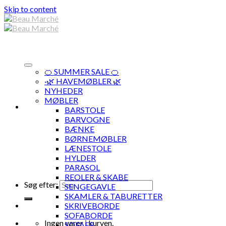
Skip to content
🍊 SUMMER SALE 🍊
·🌿 HAVEMØBLER 🌿
NYHEDER
MØBLER
BARSTOLE
BARVOGNE
BÆNKE
BØRNEMØBLER
LÆNESTOLE
HYLDER
PARASOL
REOLER & SKABE
Søg efter:
SENGEGAVLE
SKAMLER & TABURETTER
SKRIVEBORDE
SOFABORDE
Ingen varer i kurven.
SOFAER