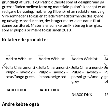
grundlagt af Ursula og Patrick L'hoste som et designbrand på
grænsefladen mellem form og materiale. pulpo's koncept er at
redigere belysning, møbler og tilbehør efter redaktørens valg.
Virksomhedens fokus er at lede fremadstormende designere
og udvalgte producenter, der bruger materialets natur til at
danne partituret. Materialer som keramik, sten og især glas,
som er pulpo's primære fokus siden 2013.
Relaterede produkter
Add to Wishlist
Add to Wishlist
Add to Wishlist
Add
ner
Julia Chiaramonti x
Julia Chiaramonti x
Julia Chiaramonti x
Jul
Pulpo – Tavolo2 –
Pulpo – Tavolo2 –
Pulpo – Tavolo2 –
Pul
rose/fango green
lemon/beige red
parsol grey/smoky
gre
grey
blu
34.800
DKK
34.800
DKK
34.800
DKK
18
Andre købte også