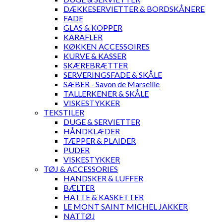
DÆKKESERVIETTER & BORDSKÅNERE
FADE
GLAS & KOPPER
KARAFLER
KØKKEN ACCESSOIRES
KURVE & KASSER
SKÆREBRÆTTER
SERVERINGSFADE & SKÅLE
SÆBER - Savon de Marseille
TALLERKENER & SKÅLE
VISKESTYKKER
TEKSTILER
DUGE & SERVIETTER
HÅNDKLÆDER
TÆPPER & PLAIDER
PUDER
VISKESTYKKER
TØJ & ACCESSORIES
HANDSKER & LUFFER
BÆLTER
HATTE & KASKETTER
LE MONT SAINT MICHEL JAKKER
NATTØJ