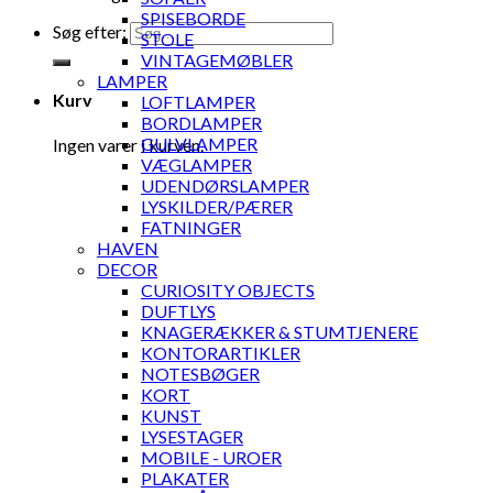
SPISEBORDE
Søg efter:
STOLE
VINTAGEMØBLER
LAMPER
Kurv
LOFTLAMPER
BORDLAMPER
GULVLAMPER
Ingen varer i kurven.
VÆGLAMPER
UDENDØRSLAMPER
LYSKILDER/PÆRER
FATNINGER
HAVEN
DECOR
CURIOSITY OBJECTS
DUFTLYS
KNAGERÆKKER & STUMTJENERE
KONTORARTIKLER
NOTESBØGER
KORT
KUNST
LYSESTAGER
MOBILE - UROER
PLAKATER