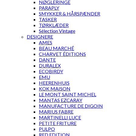
NØGLERINGE
PARAPLY
SMYKKER & HÅRSPÆNDER
TASKER
TØRKLÆDER
Sélection Vintage
DESIGNERE
AMES
BEAU MARCHÉ
CHARVET ÉDITIONS
DANTE
DURALEX
ECOBIRDY
EMU
HEERENHUIS
KOK MAISON
LE MONT SAINT MICHEL
MANTAS EZCARAY
MANUFACTURE DE DIGOIN
MARIUS FABRE
MARTINELLI LUCE
PETITE FRITURE
PULPO
RED EDITION