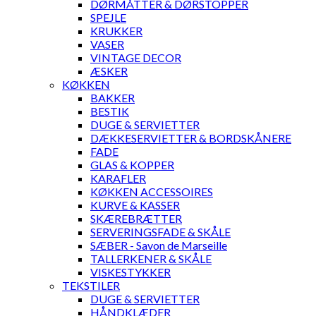
DØRMÅTTER & DØRSTOPPER
SPEJLE
KRUKKER
VASER
VINTAGE DECOR
ÆSKER
KØKKEN
BAKKER
BESTIK
DUGE & SERVIETTER
DÆKKESERVIETTER & BORDSKÅNERE
FADE
GLAS & KOPPER
KARAFLER
KØKKEN ACCESSOIRES
KURVE & KASSER
SKÆREBRÆTTER
SERVERINGSFADE & SKÅLE
SÆBER - Savon de Marseille
TALLERKENER & SKÅLE
VISKESTYKKER
TEKSTILER
DUGE & SERVIETTER
HÅNDKLÆDER