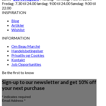
Fredag: 7.30 til 24.00 lørdag: 9.00 til 24.00 Søndag: 9.00 til
22.00
INSPIRATION
Blog
Artikler
Wishlist
INFORMATION
Om Beau Marché
Handelsbetingelser
Privatliv og Cookies
Kontakt
Job Opportunities
Be the first to know
Sign-up to our newsletter and get 10% off
your next purchase
*
indicates required
Email Address
*