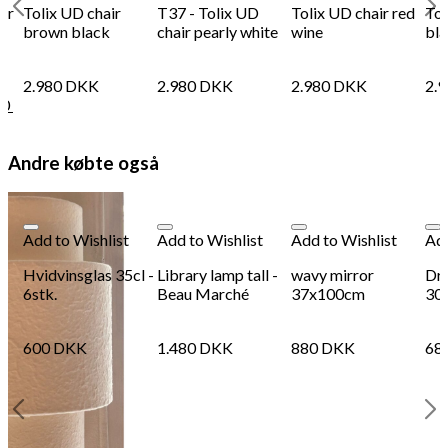
ir
Tolix UD chair
T37 - Tolix UD
Tolix UD chair red
Tol
brown black
chair pearly white
wine
bl
2.980
DKK
2.980
DKK
2.980
DKK
2.
40
Andre købte også
Add to Wishlist
Add to Wishlist
Add to Wishlist
Add
Hvidvinsglas 35cl -
Library lamp tall -
wavy mirror
Dr
6stk.
Beau Marché
37x100cm
30
600
DKK
1.480
DKK
880
DKK
68