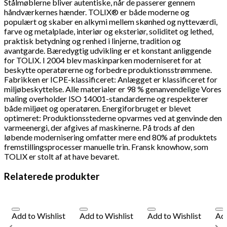
Stålmøblerne bliver autentiske, når de passerer gennem
håndværkernes hænder. TOLIX® er både moderne og
populært og skaber en alkymi mellem skønhed og nytteværdi,
farve og metalplade, interiør og eksteriør, soliditet og lethed,
praktisk betydning og renhed i linjerne, tradition og
avantgarde. Bæredygtig udvikling er et konstant anliggende
for TOLIX. I 2004 blev maskinparken moderniseret for at
beskytte operatørerne og forbedre produktionsstrømmene.
Fabrikken er ICPE-klassificeret: Anlægget er klassificeret for
miljøbeskyttelse. Alle materialer er 98 % genanvendelige Vores
maling overholder ISO 14001-standarderne og respekterer
både miljøet og operatøren. Energiforbruget er blevet
optimeret: Produktionsstederne opvarmes ved at genvinde den
varmeenergi, der afgives af maskinerne. På trods af den
løbende modernisering omfatter mere end 80% af produktets
fremstillingsprocesser manuelle trin. Fransk knowhow, som
TOLIX er stolt af at have bevaret.
Relaterede produkter
Add to Wishlist
Add to Wishlist
Add to Wishlist
Add