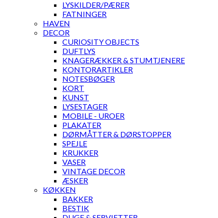
LYSKILDER/PÆRER
FATNINGER
HAVEN
DECOR
CURIOSITY OBJECTS
DUFTLYS
KNAGERÆKKER & STUMTJENERE
KONTORARTIKLER
NOTESBØGER
KORT
KUNST
LYSESTAGER
MOBILE - UROER
PLAKATER
DØRMÅTTER & DØRSTOPPER
SPEJLE
KRUKKER
VASER
VINTAGE DECOR
ÆSKER
KØKKEN
BAKKER
BESTIK
DUGE & SERVIETTER