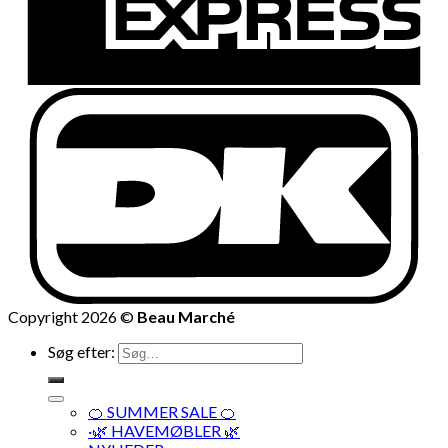
Copyright 2026 ©
Beau Marché
Søg efter:
🍊 SUMMER SALE 🍊
·🌿 HAVEMØBLER 🌿