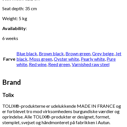
Seat depth: 35 cm
Weight: 5 kg
Availability
:
6 weeks
Blue black
,
Brown black
,
Brown green
,
Grey beige
,
Jet
Farve
black
,
Moss green
,
Oyster white
,
Pearly white
,
Pure
white
,
Red wine
,
Reed green
,
Varnished raw steel
Brand
Tolix
TOLIX®-produkterne er udelukkende MADE IN FRANCE og
er forblevet tro mod virksomhedens burgundiske værdier og
oprindelse. Alle TOLIX®-produkter er designet, formet,
stemplet, svejset og håndmonteret på fabrikken i Autun.