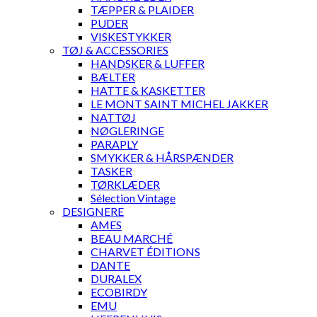
TÆPPER & PLAIDER
PUDER
VISKESTYKKER
TØJ & ACCESSORIES
HANDSKER & LUFFER
BÆLTER
HATTE & KASKETTER
LE MONT SAINT MICHEL JAKKER
NATTØJ
NØGLERINGE
PARAPLY
SMYKKER & HÅRSPÆNDER
TASKER
TØRKLÆDER
Sélection Vintage
DESIGNERE
AMES
BEAU MARCHÉ
CHARVET ÉDITIONS
DANTE
DURALEX
ECOBIRDY
EMU