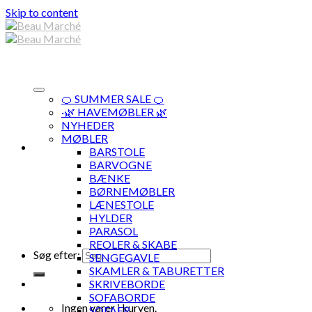
Skip to content
🍊 SUMMER SALE 🍊
·🌿 HAVEMØBLER 🌿
NYHEDER
MØBLER
BARSTOLE
BARVOGNE
BÆNKE
BØRNEMØBLER
LÆNESTOLE
HYLDER
PARASOL
REOLER & SKABE
Søg efter:
SENGEGAVLE
SKAMLER & TABURETTER
SKRIVEBORDE
SOFABORDE
Ingen varer i kurven.
SOFAER