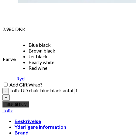
2.980
DKK
Blue black
Brown black
Jet black
Farve
Pearly white
Red wine
Ryd
Add Gift Wrap?
Tolix UD chair blue black antal
Tilføj til kurv
Tolix
Beskrivelse
Yderligere information
Brand