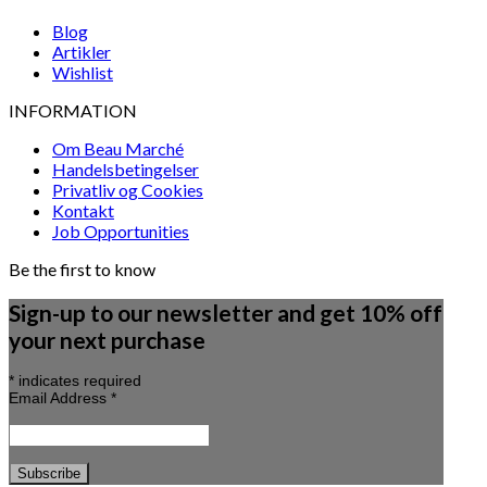
Blog
Artikler
Wishlist
INFORMATION
Om Beau Marché
Handelsbetingelser
Privatliv og Cookies
Kontakt
Job Opportunities
Be the first to know
Sign-up to our newsletter and get 10% off
your next purchase
*
indicates required
Email Address
*