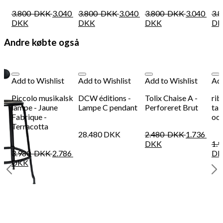
3.800
DKK
3.040
3.800
DKK
3.040
3.800
DKK
3.040
3.
DKK
DKK
DKK
DK
Andre købte også
Add to Wishlist
Add to Wishlist
Add to Wishlist
Add
Piccolo musikalsk
DCW éditions -
Tolix Chaise A -
rib
lampe - Jaune
Lampe C pendant
Perforeret Brut
tab
Fabrique -
oc
Terracotta
28.480
DKK
2.480
DKK
1.736
DKK
1.
3.980
DKK
2.786
DK
DKK