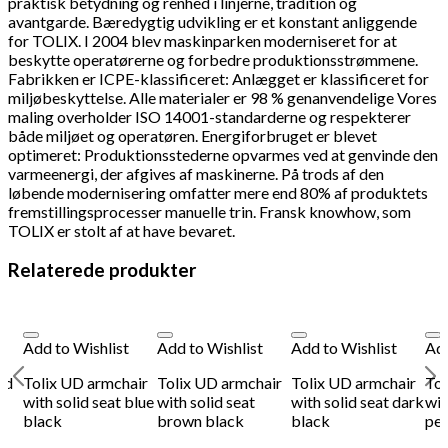
praktisk betydning og renhed i linjerne, tradition og
avantgarde. Bæredygtig udvikling er et konstant anliggende
for TOLIX. I 2004 blev maskinparken moderniseret for at
beskytte operatørerne og forbedre produktionsstrømmene.
Fabrikken er ICPE-klassificeret: Anlægget er klassificeret for
miljøbeskyttelse. Alle materialer er 98 % genanvendelige Vores
maling overholder ISO 14001-standarderne og respekterer
både miljøet og operatøren. Energiforbruget er blevet
optimeret: Produktionsstederne opvarmes ved at genvinde den
varmeenergi, der afgives af maskinerne. På trods af den
løbende modernisering omfatter mere end 80% af produktets
fremstillingsprocesser manuelle trin. Fransk knowhow, som
TOLIX er stolt af at have bevaret.
Relaterede produkter
Add to Wishlist
Add to Wishlist
Add to Wishlist
Add
ed
Tolix UD armchair
Tolix UD armchair
Tolix UD armchair
Tol
with solid seat blue
with solid seat
with solid seat dark
wit
black
brown black
black
pea