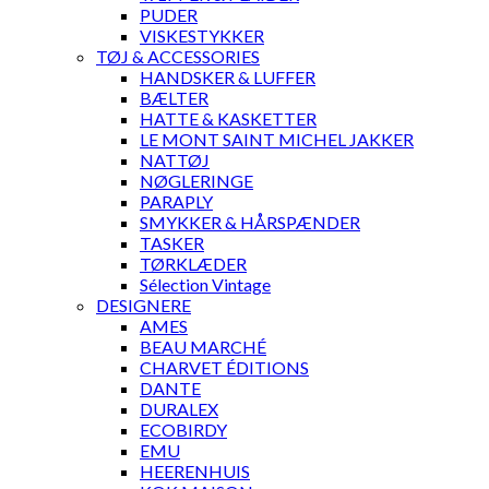
PUDER
VISKESTYKKER
TØJ & ACCESSORIES
HANDSKER & LUFFER
BÆLTER
HATTE & KASKETTER
LE MONT SAINT MICHEL JAKKER
NATTØJ
NØGLERINGE
PARAPLY
SMYKKER & HÅRSPÆNDER
TASKER
TØRKLÆDER
Sélection Vintage
DESIGNERE
AMES
BEAU MARCHÉ
CHARVET ÉDITIONS
DANTE
DURALEX
ECOBIRDY
EMU
HEERENHUIS