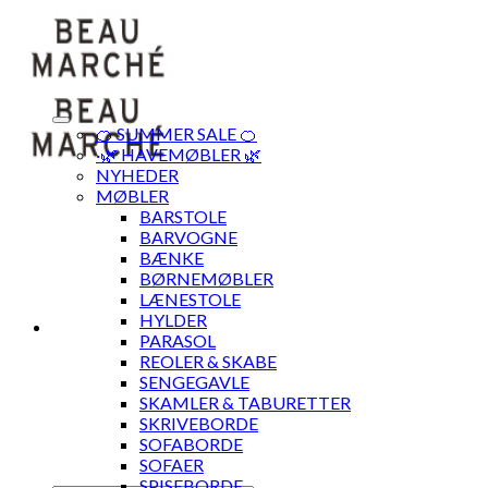
Skip
to
content
🍊 SUMMER SALE 🍊
·🌿 HAVEMØBLER 🌿
NYHEDER
MØBLER
BARSTOLE
BARVOGNE
BÆNKE
BØRNEMØBLER
LÆNESTOLE
HYLDER
PARASOL
REOLER & SKABE
SENGEGAVLE
SKAMLER & TABURETTER
SKRIVEBORDE
SOFABORDE
SOFAER
SPISEBORDE