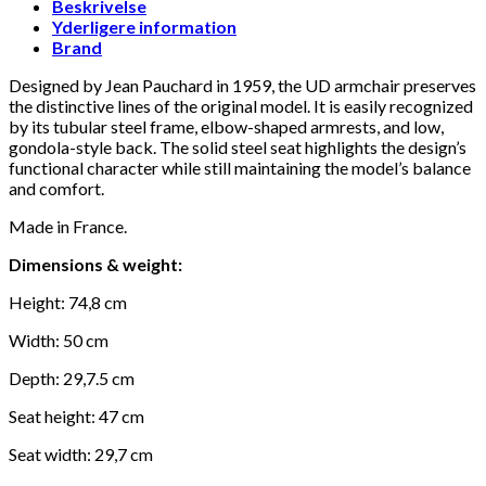
solid
Beskrivelse
seat
Yderligere information
red
Brand
wine
antal
Designed by Jean Pauchard in 1959, the UD armchair preserves
the distinctive lines of the original model. It is easily recognized
by its tubular steel frame, elbow-shaped armrests, and low,
gondola-style back. The solid steel seat highlights the design’s
functional character while still maintaining the model’s balance
and comfort.
Made in France.
Dimensions & weight:
Height: 74,8 cm
Width: 50 cm
Depth: 29,7.5 cm
Seat height: 47 cm
Seat width: 29,7 cm