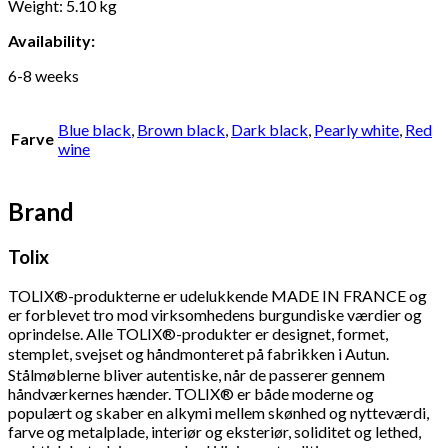
Weight: 5.10 kg
Availability:
6-8 weeks
Blue black
,
Brown black
,
Dark black
,
Pearly white
,
Red
Farve
wine
Brand
Tolix
TOLIX®-produkterne er udelukkende MADE IN FRANCE og
er forblevet tro mod virksomhedens burgundiske værdier og
oprindelse. Alle TOLIX®-produkter er designet, formet,
stemplet, svejset og håndmonteret på fabrikken i Autun.
Stålmøblerne bliver autentiske, når de passerer gennem
håndværkernes hænder. TOLIX® er både moderne og
populært og skaber en alkymi mellem skønhed og nytteværdi,
farve og metalplade, interiør og eksteriør, soliditet og lethed,