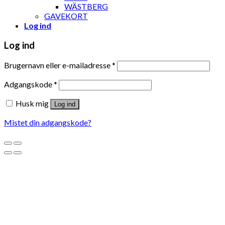
WÄSTBERG
GAVEKORT
Log ind
Log ind
Brugernavn eller e-mailadresse
*
Adgangskode
*
Husk mig
Log ind
Mistet din adgangskode?