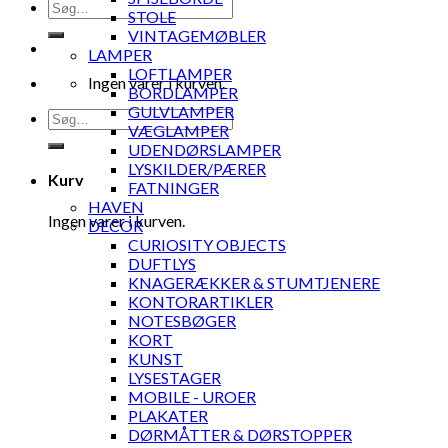
Søg
STOLE
efter:
VINTAGEMØBLER
LAMPER
LOFTLAMPER
Ingen varer i kurven.
BORDLAMPER
GULVLAMPER
Søg
VÆGLAMPER
efter:
UDENDØRSLAMPER
LYSKILDER/PÆRER
Kurv
FATNINGER
HAVEN
Ingen varer i kurven.
DECOR
CURIOSITY OBJECTS
DUFTLYS
KNAGERÆKKER & STUMTJENERE
KONTORARTIKLER
NOTESBØGER
KORT
KUNST
LYSESTAGER
MOBILE - UROER
PLAKATER
DØRMÅTTER & DØRSTOPPER