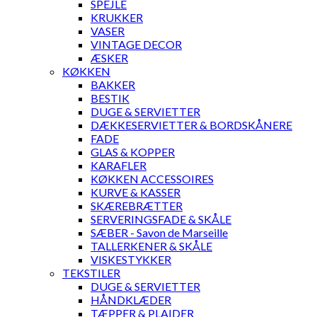
SPEJLE
KRUKKER
VASER
VINTAGE DECOR
ÆSKER
KØKKEN
BAKKER
BESTIK
DUGE & SERVIETTER
DÆKKESERVIETTER & BORDSKÅNERE
FADE
GLAS & KOPPER
KARAFLER
KØKKEN ACCESSOIRES
KURVE & KASSER
SKÆREBRÆTTER
SERVERINGSFADE & SKÅLE
SÆBER - Savon de Marseille
TALLERKENER & SKÅLE
VISKESTYKKER
TEKSTILER
DUGE & SERVIETTER
HÅNDKLÆDER
TÆPPER & PLAIDER