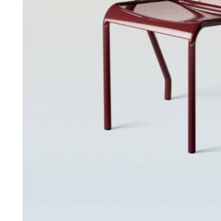
128
DKK
Vælg muligheder
36
Se kurv
Kasse