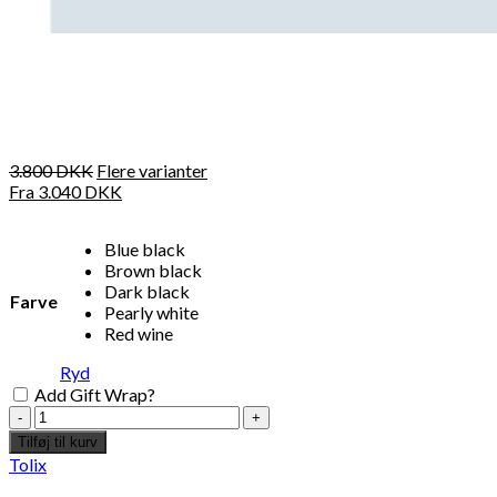
3.800
DKK
Flere varianter
Fra
3.040
DKK
Blue black
Brown black
Dark black
Farve
Pearly white
Red wine
Ryd
Add Gift Wrap?
Tolix
UD
Tilføj til kurv
armchair
Tolix
with