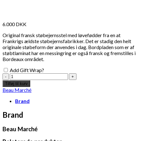
6.000
DKK
Original fransk støbejernsstel med løvefødder fra en at
Frankrigs ældste støbejernsfabrikker. Det er stadig den helt
originale støbeform der anvendes i dag. Bordpladen som er af
støbtlaminat har en messingring er også fransk og fremstilles i
Bordeaux området.
Add Gift Wrap?
Fransk
Café
Tilføj til kurv
Bord
Beau Marché
-
ø40cm
Brand
antal
Brand
Beau Marché