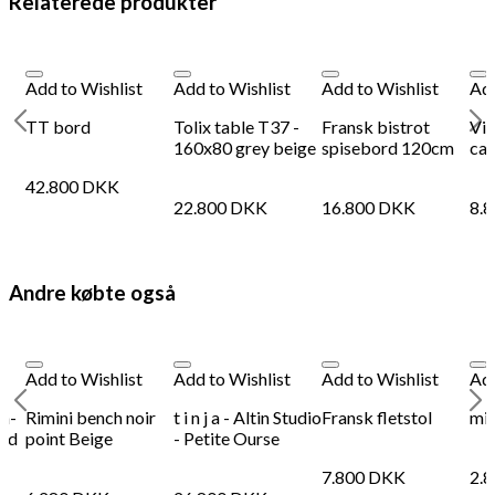
Relaterede produkter
Add to Wishlist
Add to Wishlist
Add to Wishlist
Add
TT bord
Tolix table T37 -
Fransk bistrot
Vin
160x80 grey beige
spisebord 120cm
caf
42.800
DKK
22.800
DKK
16.800
DKK
8.
Andre købte også
Add to Wishlist
Add to Wishlist
Add to Wishlist
Add
lå-
Rimini bench noir
t i n j a - Altin Studio
Fransk fletstol
mi
med
point Beige
- Petite Ourse
7.800
DKK
2.