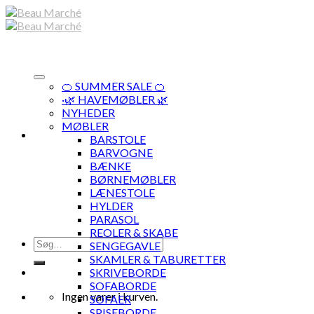
Skip
to
content
🍊 SUMMER SALE 🍊
·🌿 HAVEMØBLER 🌿
NYHEDER
MØBLER
BARSTOLE
BARVOGNE
BÆNKE
BØRNEMØBLER
LÆNESTOLE
HYLDER
PARASOL
REOLER & SKABE
Søg
SENGEGAVLE
efter:
SKAMLER & TABURETTER
SKRIVEBORDE
SOFABORDE
Ingen varer i kurven.
SOFAER
SPISEBORDE