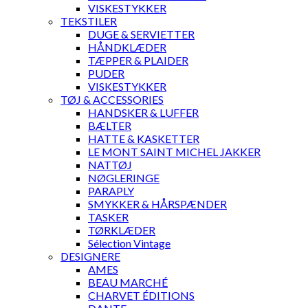
VISKESTYKKER
TEKSTILER
DUGE & SERVIETTER
HÅNDKLÆDER
TÆPPER & PLAIDER
PUDER
VISKESTYKKER
TØJ & ACCESSORIES
HANDSKER & LUFFER
BÆLTER
HATTE & KASKETTER
LE MONT SAINT MICHEL JAKKER
NATTØJ
NØGLERINGE
PARAPLY
SMYKKER & HÅRSPÆNDER
TASKER
TØRKLÆDER
Sélection Vintage
DESIGNERE
AMES
BEAU MARCHÉ
CHARVET ÉDITIONS