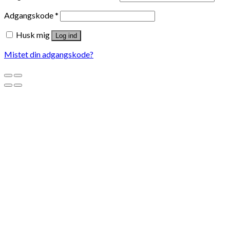
Adgangskode
*
Husk mig
Log ind
Mistet din adgangskode?