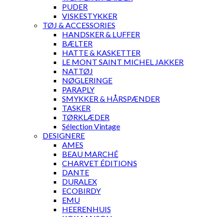
PUDER
VISKESTYKKER
TØJ & ACCESSORIES
HANDSKER & LUFFER
BÆLTER
HATTE & KASKETTER
LE MONT SAINT MICHEL JAKKER
NATTØJ
NØGLERINGE
PARAPLY
SMYKKER & HÅRSPÆNDER
TASKER
TØRKLÆDER
Sélection Vintage
DESIGNERE
AMES
BEAU MARCHÉ
CHARVET ÉDITIONS
DANTE
DURALEX
ECOBIRDY
EMU
HEERENHUIS