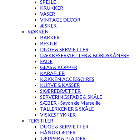
SPEJLE
KRUKKER
VASER
VINTAGE DECOR
ÆSKER
KØKKEN
BAKKER
BESTIK
DUGE & SERVIETTER
DÆKKESERVIETTER & BORDSKÅNERE
FADE
GLAS & KOPPER
KARAFLER
KØKKEN ACCESSOIRES
KURVE & KASSER
SKÆREBRÆTTER
SERVERINGSFADE & SKÅLE
SÆBER - Savon de Marseille
TALLERKENER & SKÅLE
VISKESTYKKER
TEKSTILER
DUGE & SERVIETTER
HÅNDKLÆDER
TÆPPER & PLAIDER