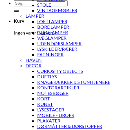
Søg
STOLE
efter:
VINTAGEMØBLER
LAMPER
Kurv
LOFTLAMPER
BORDLAMPER
GULVLAMPER
Ingen varer i kurven.
VÆGLAMPER
UDENDØRSLAMPER
LYSKILDER/PÆRER
FATNINGER
HAVEN
DECOR
CURIOSITY OBJECTS
DUFTLYS
KNAGERÆKKER & STUMTJENERE
KONTORARTIKLER
NOTESBØGER
KORT
KUNST
LYSESTAGER
MOBILE - UROER
PLAKATER
DØRMÅTTER & DØRSTOPPER