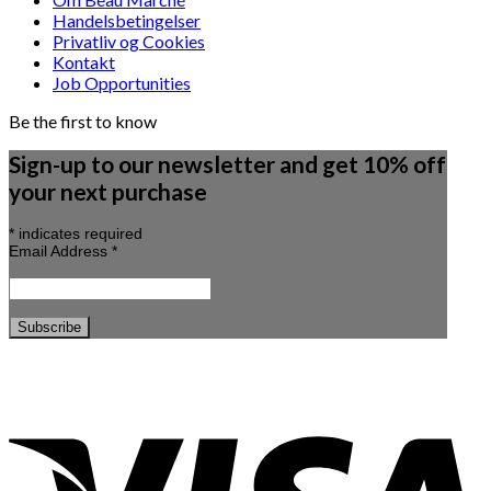
Handelsbetingelser
Privatliv og Cookies
Kontakt
Job Opportunities
Be the first to know
Sign-up to our newsletter and get 10% off
your next purchase
*
indicates required
Email Address
*