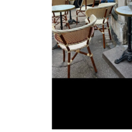
298
DKK
Tilføj til kurv
28
Se kurv
Kasse