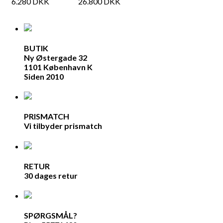
6.280
DKK
26.800
DKK
BUTIK
Ny Østergade 32
1101 København K
Siden 2010
PRISMATCH
Vi tilbyder prismatch
RETUR
30 dages retur
SPØRGSMÅL?