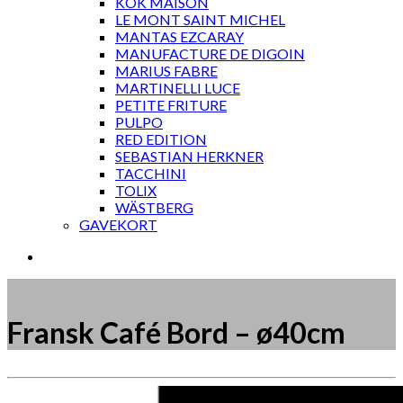
KOK MAISON
LE MONT SAINT MICHEL
MANTAS EZCARAY
MANUFACTURE DE DIGOIN
MARIUS FABRE
MARTINELLI LUCE
PETITE FRITURE
PULPO
RED EDITION
SEBASTIAN HERKNER
TACCHINI
TOLIX
WÄSTBERG
GAVEKORT
Fransk Café Bord – ø40cm
Måske kunne nogle af disse produkter have din