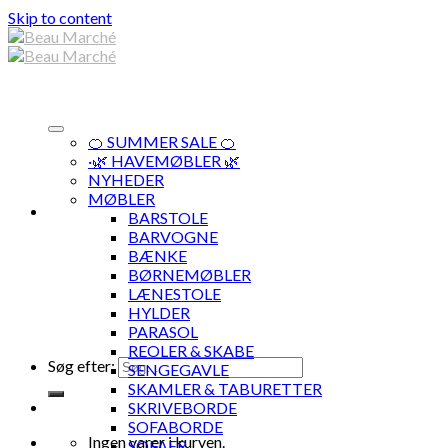
Skip to content
🍊 SUMMER SALE 🍊
·🌿 HAVEMØBLER 🌿
NYHEDER
MØBLER
BARSTOLE
BARVOGNE
BÆNKE
BØRNEMØBLER
LÆNESTOLE
HYLDER
PARASOL
REOLER & SKABE
Søg efter:
SENGEGAVLE
SKAMLER & TABURETTER
SKRIVEBORDE
SOFABORDE
Ingen varer i kurven.
SOFAER