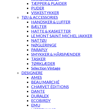
TÆPPER & PLAIDER
PUDER
VISKESTYKKER
TØJ & ACCESSORIES
HANDSKER & LUFFER
BÆLTER
HATTE & KASKETTER
LE MONT SAINT MICHEL JAKKER
NATTØJ
NØGLERINGE
PARAPLY
SMYKKER & HÅRSPÆNDER
TASKER
TØRKLÆDER
Sélection Vintage
DESIGNERE
AMES
BEAU MARCHÉ
CHARVET ÉDITIONS
DANTE
DURALEX
ECOBIRDY
EMU