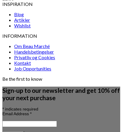
INSPIRATION
Blog
Artikler
Wishlist
INFORMATION
Om Beau Marché
Handelsbetingelser
Privatliv og Cookies
Kontakt
Job Opportunities
Be the first to know
Sign-up to our newsletter and get 10% off
your next purchase
*
indicates required
Email Address
*