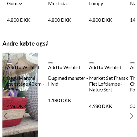
k -
Gomez
Morticia
Lumpy
Na
 x
4.800
DKK
4.800
DKK
4.800
DKK
14
Andre købte også
Add to Wishlist
Add to Wishlist
Add to Wishlist
Add
Beau Marché
Dug med mønster -
Market Set Fransk
The
Lysestage 40 cm -
Hvid
Flet Loftlampe -
Chr
Blomst
Natur/Sort
Fon
1.180
DKK
498
DKK
4.980
DKK
5.