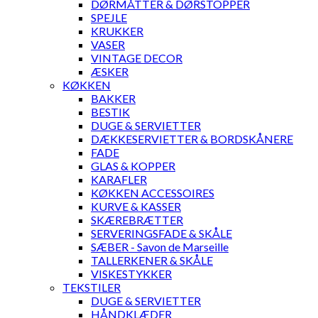
DØRMÅTTER & DØRSTOPPER
SPEJLE
KRUKKER
VASER
VINTAGE DECOR
ÆSKER
KØKKEN
BAKKER
BESTIK
DUGE & SERVIETTER
DÆKKESERVIETTER & BORDSKÅNERE
FADE
GLAS & KOPPER
KARAFLER
KØKKEN ACCESSOIRES
KURVE & KASSER
SKÆREBRÆTTER
SERVERINGSFADE & SKÅLE
SÆBER - Savon de Marseille
TALLERKENER & SKÅLE
VISKESTYKKER
TEKSTILER
DUGE & SERVIETTER
HÅNDKLÆDER