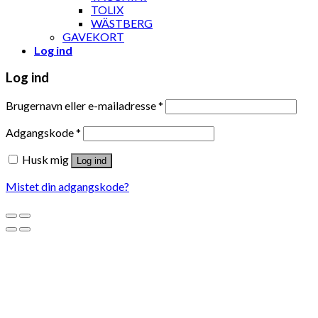
TOLIX
WÄSTBERG
GAVEKORT
Log ind
Log ind
Brugernavn eller e-mailadresse
*
Adgangskode
*
Husk mig
Log ind
Mistet din adgangskode?