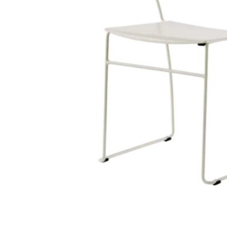
398
DKK
Tilføj til kurv
90
Se kurv
Kasse