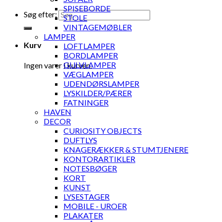
SPISEBORDE
Søg efter:
STOLE
VINTAGEMØBLER
LAMPER
Kurv
LOFTLAMPER
BORDLAMPER
GULVLAMPER
Ingen varer i kurven.
VÆGLAMPER
UDENDØRSLAMPER
LYSKILDER/PÆRER
FATNINGER
HAVEN
DECOR
CURIOSITY OBJECTS
DUFTLYS
KNAGERÆKKER & STUMTJENERE
KONTORARTIKLER
NOTESBØGER
KORT
KUNST
LYSESTAGER
MOBILE - UROER
PLAKATER