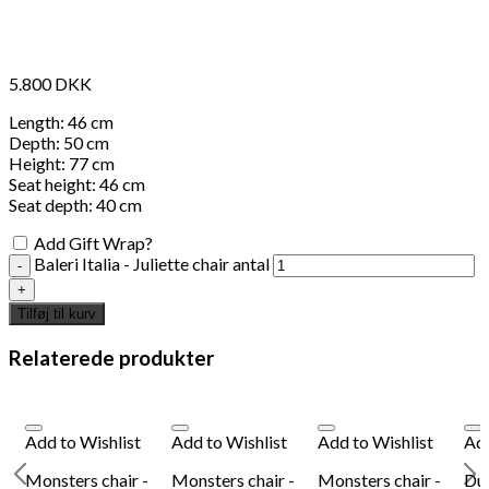
5.800
DKK
Length: 46 cm
Depth: 50 cm
Height: 77 cm
Seat height: 46 cm
Seat depth: 40 cm
Add Gift Wrap?
Baleri Italia - Juliette chair antal
Tilføj til kurv
Relaterede produkter
Add to Wishlist
Add to Wishlist
Add to Wishlist
Add
l
Monsters chair -
Monsters chair -
Monsters chair -
Due