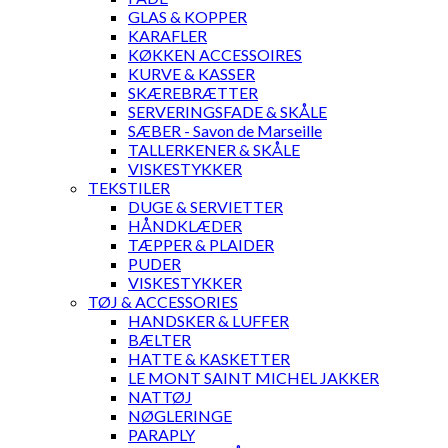
GLAS & KOPPER
KARAFLER
KØKKEN ACCESSOIRES
KURVE & KASSER
SKÆREBRÆTTER
SERVERINGSFADE & SKÅLE
SÆBER - Savon de Marseille
TALLERKENER & SKÅLE
VISKESTYKKER
TEKSTILER
DUGE & SERVIETTER
HÅNDKLÆDER
TÆPPER & PLAIDER
PUDER
VISKESTYKKER
TØJ & ACCESSORIES
HANDSKER & LUFFER
BÆLTER
HATTE & KASKETTER
LE MONT SAINT MICHEL JAKKER
NATTØJ
NØGLERINGE
PARAPLY