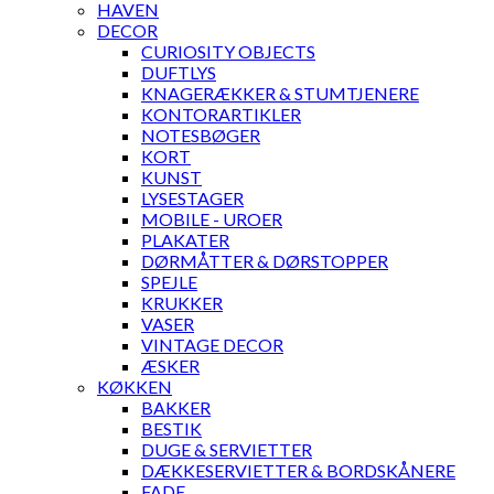
HAVEN
DECOR
CURIOSITY OBJECTS
DUFTLYS
KNAGERÆKKER & STUMTJENERE
KONTORARTIKLER
NOTESBØGER
KORT
KUNST
LYSESTAGER
MOBILE - UROER
PLAKATER
DØRMÅTTER & DØRSTOPPER
SPEJLE
KRUKKER
VASER
VINTAGE DECOR
ÆSKER
KØKKEN
BAKKER
BESTIK
DUGE & SERVIETTER
DÆKKESERVIETTER & BORDSKÅNERE
FADE