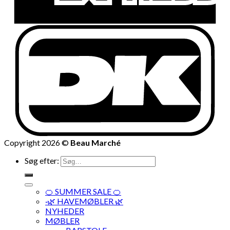
Copyright 2026 ©
Beau Marché
Søg efter:
🍊 SUMMER SALE 🍊
·🌿 HAVEMØBLER 🌿
NYHEDER
MØBLER