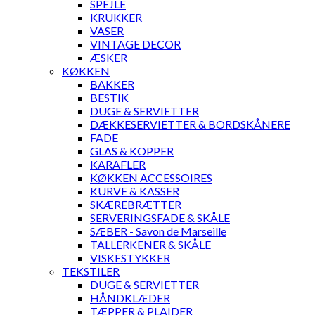
SPEJLE
KRUKKER
VASER
VINTAGE DECOR
ÆSKER
KØKKEN
BAKKER
BESTIK
DUGE & SERVIETTER
DÆKKESERVIETTER & BORDSKÅNERE
FADE
GLAS & KOPPER
KARAFLER
KØKKEN ACCESSOIRES
KURVE & KASSER
SKÆREBRÆTTER
SERVERINGSFADE & SKÅLE
SÆBER - Savon de Marseille
TALLERKENER & SKÅLE
VISKESTYKKER
TEKSTILER
DUGE & SERVIETTER
HÅNDKLÆDER
TÆPPER & PLAIDER