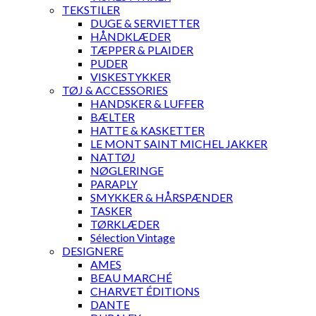
TEKSTILER
DUGE & SERVIETTER
HÅNDKLÆDER
TÆPPER & PLAIDER
PUDER
VISKESTYKKER
TØJ & ACCESSORIES
HANDSKER & LUFFER
BÆLTER
HATTE & KASKETTER
LE MONT SAINT MICHEL JAKKER
NATTØJ
NØGLERINGE
PARAPLY
SMYKKER & HÅRSPÆNDER
TASKER
TØRKLÆDER
Sélection Vintage
DESIGNERE
AMES
BEAU MARCHÉ
CHARVET ÉDITIONS
DANTE