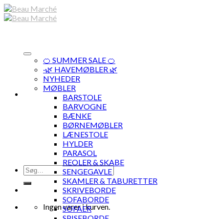
Skip
to
content
🍊 SUMMER SALE 🍊
·🌿 HAVEMØBLER 🌿
NYHEDER
MØBLER
BARSTOLE
BARVOGNE
BÆNKE
BØRNEMØBLER
LÆNESTOLE
HYLDER
PARASOL
REOLER & SKABE
Søg
SENGEGAVLE
efter:
SKAMLER & TABURETTER
SKRIVEBORDE
SOFABORDE
Ingen varer i kurven.
SOFAER
SPISEBORDE