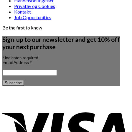
Handelsbetingelser
Privatliv og Cookies
Kontakt
Job Opportunities
Be the first to know
Sign-up to our newsletter and get 10% off
your next purchase
*
indicates required
Email Address
*