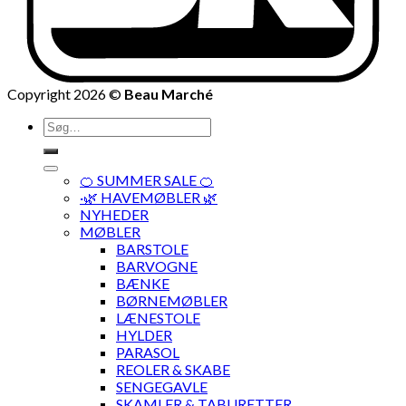
Copyright 2026 ©
Beau Marché
Søg
efter:
🍊 SUMMER SALE 🍊
·🌿 HAVEMØBLER 🌿
NYHEDER
MØBLER
BARSTOLE
BARVOGNE
BÆNKE
BØRNEMØBLER
LÆNESTOLE
HYLDER
PARASOL
REOLER & SKABE
SENGEGAVLE
SKAMLER & TABURETTER