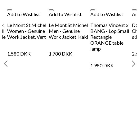
Add to Wishlist
Add to Wishlist
Add to Wishlist
Add
 x
Le Mont St Michel
Le Mont St Michel
Thomas Vincent x
DCW
ll
Women - Genuine
Men - Genuine
BANG - Lop Small
Ch
ble
Work Jacket, Vert
Work Jacket, Kaki
Rectangle
ø1
ORANGE table
lamp
1.580
DKK
1.780
DKK
2.
1.980
DKK