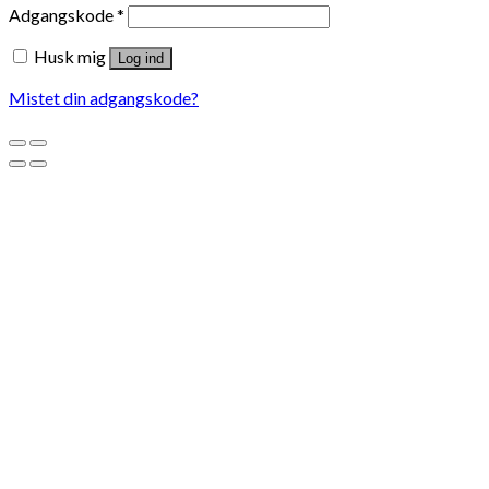
Adgangskode
*
Husk mig
Log ind
Mistet din adgangskode?