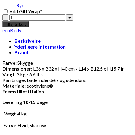
Ryd
Add Gift Wrap?
ecoBirdy
-
Tilføj til kurv
Judy
ecoBirdy
sofabord
-
Beskrivelse
Hvid
Yderligere information
antal
Brand
Farve:
Skygge
Dimensioner:
L36 x B32 x H40 cm / L14 x B12,5 x H15,7 in
Vægt:
3 kg / 6.6 lbs
Kan bruges både indendørs og udendørs.
Materiale:
ecothylene®
Fremstillet i Italien
Levering 10-15 dage
Vægt
4 kg
Farve
Hvid, Shadow