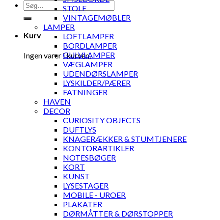
Søg
STOLE
efter:
VINTAGEMØBLER
LAMPER
Kurv
LOFTLAMPER
BORDLAMPER
GULVLAMPER
Ingen varer i kurven.
VÆGLAMPER
UDENDØRSLAMPER
LYSKILDER/PÆRER
FATNINGER
HAVEN
DECOR
CURIOSITY OBJECTS
DUFTLYS
KNAGERÆKKER & STUMTJENERE
KONTORARTIKLER
NOTESBØGER
KORT
KUNST
LYSESTAGER
MOBILE - UROER
PLAKATER
DØRMÅTTER & DØRSTOPPER