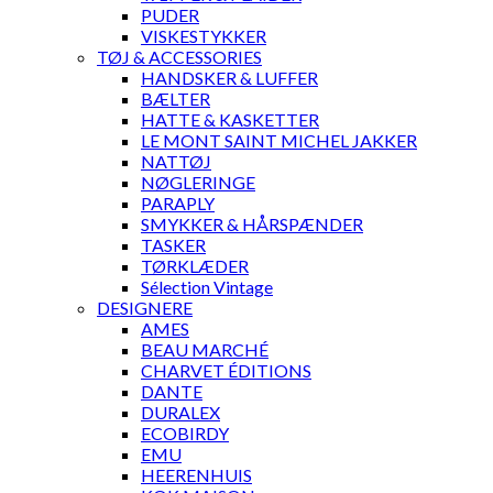
PUDER
VISKESTYKKER
TØJ & ACCESSORIES
HANDSKER & LUFFER
BÆLTER
HATTE & KASKETTER
LE MONT SAINT MICHEL JAKKER
NATTØJ
NØGLERINGE
PARAPLY
SMYKKER & HÅRSPÆNDER
TASKER
TØRKLÆDER
Sélection Vintage
DESIGNERE
AMES
BEAU MARCHÉ
CHARVET ÉDITIONS
DANTE
DURALEX
ECOBIRDY
EMU
HEERENHUIS