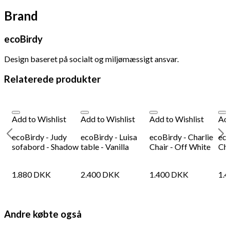
Brand
ecoBirdy
Design baseret på socialt og miljømæssigt ansvar.
Relaterede produkter
Add to Wishlist
Add to Wishlist
Add to Wishlist
Add
ecoBirdy - Judy
ecoBirdy - Luisa
ecoBirdy - Charlie
eco
sofabord - Shadow
table - Vanilla
Chair - Off White
Cha
1.880
DKK
2.400
DKK
1.400
DKK
1.
Andre købte også