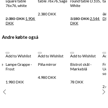
square table
table 76x76, Sage
round table D.105,
tab
76x76, white
White
2.380
DKK
3.
2.380
DKK
1.904
3.180
DKK
2.544
DK
DKK
DKK
Andre købte også
Add to Wishlist
Add to Wishlist
Add to Wishlist
Add
ie
Lampe Grappe -
Piña mirror
Bistrot skål -
Fr
Frost
Mørkeblå
Ud
sor
4.980
DKK
1.980
DKK
78
DKK
2.