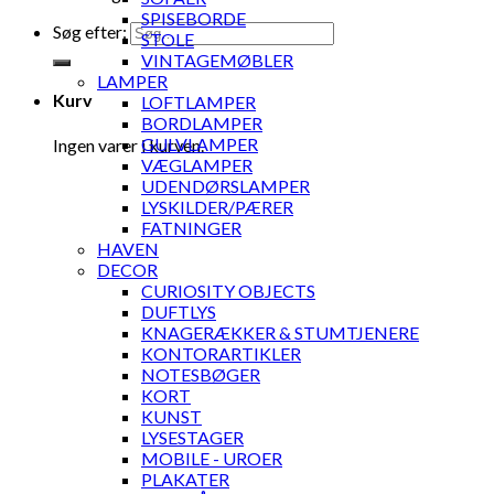
SPISEBORDE
Søg efter:
STOLE
VINTAGEMØBLER
LAMPER
Kurv
LOFTLAMPER
BORDLAMPER
GULVLAMPER
Ingen varer i kurven.
VÆGLAMPER
UDENDØRSLAMPER
LYSKILDER/PÆRER
FATNINGER
HAVEN
DECOR
CURIOSITY OBJECTS
DUFTLYS
KNAGERÆKKER & STUMTJENERE
KONTORARTIKLER
NOTESBØGER
KORT
KUNST
LYSESTAGER
MOBILE - UROER
PLAKATER