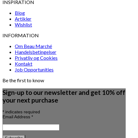
INSPIRATION
Blog
Artikler
Wishlist
INFORMATION
Om Beau Marché
Handelsbetingelser
Privatliv og Cookies
Kontakt
Job Opportunities
Be the first to know
Sign-up to our newsletter and get 10% off
your next purchase
*
indicates required
Email Address
*