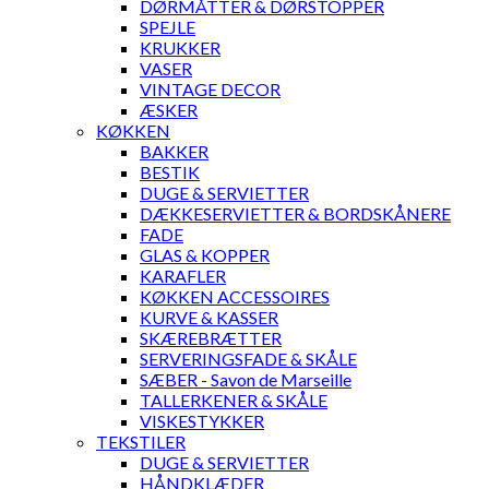
DØRMÅTTER & DØRSTOPPER
SPEJLE
KRUKKER
VASER
VINTAGE DECOR
ÆSKER
KØKKEN
BAKKER
BESTIK
DUGE & SERVIETTER
DÆKKESERVIETTER & BORDSKÅNERE
FADE
GLAS & KOPPER
KARAFLER
KØKKEN ACCESSOIRES
KURVE & KASSER
SKÆREBRÆTTER
SERVERINGSFADE & SKÅLE
SÆBER - Savon de Marseille
TALLERKENER & SKÅLE
VISKESTYKKER
TEKSTILER
DUGE & SERVIETTER
HÅNDKLÆDER