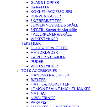
GLAS & KOPPER
KARAFLER
KØKKEN ACCESSOIRES
KURVE & KASSER
SKÆREBRÆTTER
SERVERINGSFADE & SKÅLE
SÆBER - Savon de Marseille
TALLERKENER & SKÅLE
VISKESTYKKER
TEKSTILER
DUGE & SERVIETTER
HÅNDKLÆDER
TÆPPER & PLAIDER
PUDER
VISKESTYKKER
TØJ & ACCESSORIES
HANDSKER & LUFFER
BÆLTER
HATTE & KASKETTER
LE MONT SAINT MICHEL JAKKER
NATTØJ
NØGLERINGE
PARAPLY
SMYKKER & HÅRSPÆNDER