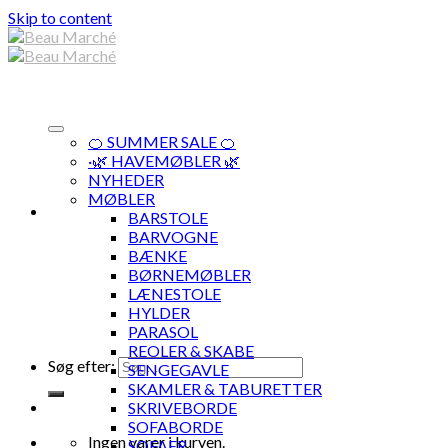
Skip to content
🍊 SUMMER SALE 🍊
·🌿 HAVEMØBLER 🌿
NYHEDER
MØBLER
BARSTOLE
BARVOGNE
BÆNKE
BØRNEMØBLER
LÆNESTOLE
HYLDER
PARASOL
REOLER & SKABE
Søg efter:
SENGEGAVLE
SKAMLER & TABURETTER
SKRIVEBORDE
SOFABORDE
Ingen varer i kurven.
SOFAER