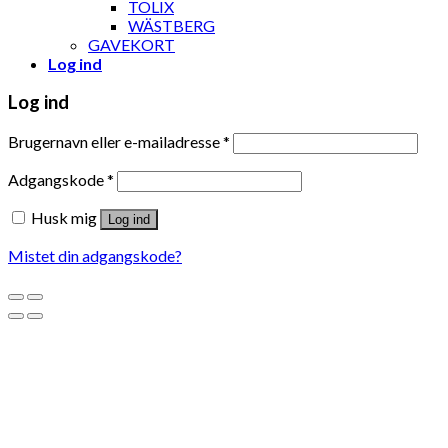
TOLIX
WÄSTBERG
GAVEKORT
Log ind
Log ind
Brugernavn eller e-mailadresse
*
Adgangskode
*
Husk mig
Log ind
Mistet din adgangskode?