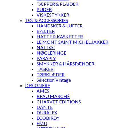
TÆPPER & PLAIDER
PUDER
VISKESTYKKER
TØJ & ACCESSORIES
HANDSKER & LUFFER
BÆLTER
HATTE & KASKETTER
LE MONT SAINT MICHEL JAKKER
NATTØJ
NØGLERINGE
PARAPLY
SMYKKER & HÅRSPÆNDER
TASKER
TØRKLÆDER
Sélection Vintage
DESIGNERE
AMES
BEAU MARCHÉ
CHARVET ÉDITIONS
DANTE
DURALEX
ECOBIRDY
EMU