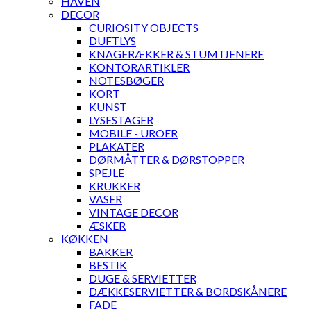
HAVEN
DECOR
CURIOSITY OBJECTS
DUFTLYS
KNAGERÆKKER & STUMTJENERE
KONTORARTIKLER
NOTESBØGER
KORT
KUNST
LYSESTAGER
MOBILE - UROER
PLAKATER
DØRMÅTTER & DØRSTOPPER
SPEJLE
KRUKKER
VASER
VINTAGE DECOR
ÆSKER
KØKKEN
BAKKER
BESTIK
DUGE & SERVIETTER
DÆKKESERVIETTER & BORDSKÅNERE
FADE