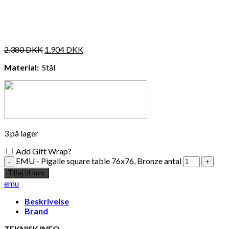
2.380
DKK
1.904
DKK
Material:
Stål
3 på lager
Add Gift Wrap?
EMU - Pigalle square table 76x76, Bronze antal
Tilføj til kurv
emu
Beskrivelse
Brand
TEKNISK INFO