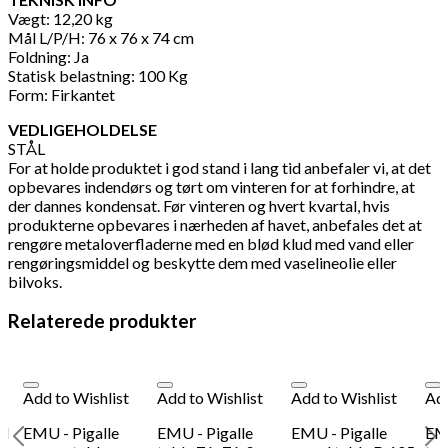
Vægt: 12,20 kg
Mål L/P/H: 76 x 76 x 74 cm
Foldning: Ja
Statisk belastning: 100 Kg
Form: Firkantet
VEDLIGEHOLDELSE
STÅL
For at holde produktet i god stand i lang tid anbefaler vi, at det
opbevares indendørs og tørt om vinteren for at forhindre, at
der dannes kondensat. Før vinteren og hvert kvartal, hvis
produkterne opbevares i nærheden af havet, anbefales det at
rengøre metaloverfladerne med en blød klud med vand eller
rengøringsmiddel og beskytte dem med vaselineolie eller
bilvoks.
Relaterede produkter
Add to Wishlist
Add to Wishlist
Add to Wishlist
Add
el
EMU - Pigalle
EMU - Pigalle
EMU - Pigalle
EMU