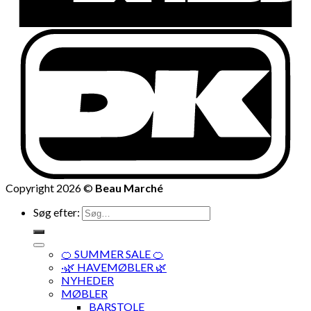
Copyright 2026 ©
Beau Marché
Søg efter:
🍊 SUMMER SALE 🍊
·🌿 HAVEMØBLER 🌿
NYHEDER
MØBLER
BARSTOLE