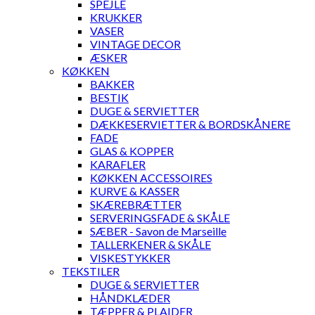
SPEJLE
KRUKKER
VASER
VINTAGE DECOR
ÆSKER
KØKKEN
BAKKER
BESTIK
DUGE & SERVIETTER
DÆKKESERVIETTER & BORDSKÅNERE
FADE
GLAS & KOPPER
KARAFLER
KØKKEN ACCESSOIRES
KURVE & KASSER
SKÆREBRÆTTER
SERVERINGSFADE & SKÅLE
SÆBER - Savon de Marseille
TALLERKENER & SKÅLE
VISKESTYKKER
TEKSTILER
DUGE & SERVIETTER
HÅNDKLÆDER
TÆPPER & PLAIDER