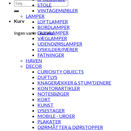
Søg
STOLE
efter:
VINTAGEMØBLER
LAMPER
Kurv
LOFTLAMPER
BORDLAMPER
GULVLAMPER
Ingen varer i kurven.
VÆGLAMPER
UDENDØRSLAMPER
LYSKILDER/PÆRER
FATNINGER
HAVEN
DECOR
CURIOSITY OBJECTS
DUFTLYS
KNAGERÆKKER & STUMTJENERE
KONTORARTIKLER
NOTESBØGER
KORT
KUNST
LYSESTAGER
MOBILE - UROER
PLAKATER
DØRMÅTTER & DØRSTOPPER