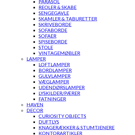
PARASOL
REOLER & SKABE
SENGEGAVLE
SKAMLER & TABURETTER
SKRIVEBORDE
SOFABORDE
SOFAER
SPISEBORDE
STOLE
VINTAGEMØBLER
LAMPER
LOFTLAMPER
BORDLAMPER
GULVLAMPER
VÆGLAMPER
UDENDØRSLAMPER
LYSKILDER/PÆRER
FATNINGER
HAVEN
DECOR
CURIOSITY OBJECTS
DUFTLYS
KNAGERÆKKER & STUMTJENERE
KONTORARTIKLER