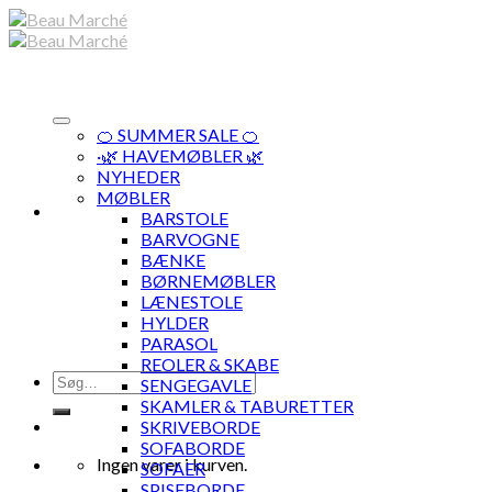
Skip
to
content
🍊 SUMMER SALE 🍊
·🌿 HAVEMØBLER 🌿
NYHEDER
MØBLER
BARSTOLE
BARVOGNE
BÆNKE
BØRNEMØBLER
LÆNESTOLE
HYLDER
PARASOL
REOLER & SKABE
Søg
SENGEGAVLE
efter:
SKAMLER & TABURETTER
SKRIVEBORDE
SOFABORDE
Ingen varer i kurven.
SOFAER
SPISEBORDE