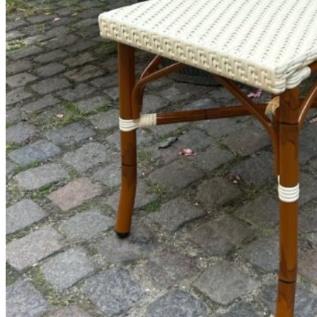
180
DKK
Tilføj til kurv
98
Se kurv
Kasse