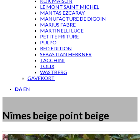
KOK MAISON
LE MONT SAINT MICHEL
MANTAS EZCARAY
MANUFACTURE DE DIGOIN
MARIUS FABRE
MARTINELLI LUCE
PETITE FRITURE
PULPO
RED EDITION
SEBASTIAN HERKNER
TACCHINI
TOLIX
WÄSTBERG
GAVEKORT
DA
EN
Nîmes beige point beige
Måske kunne nogle af disse produkter have din