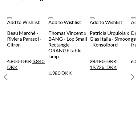
Add to Wishlist
Add to Wishlist
Add to Wishlist
Add
Beau Marché -
Thomas Vincent x
Patricia Urquiola x
Deg
Riviera Parasol -
BANG - Lop Small
Glas Italia - Simoon
gal
Citron
Rectangle
- Konsolbord
fra
ORANGE table
lamp
4.800
DKK
3.840
28.180
DKK
6.
DKK
19.726
DKK
1.980
DKK