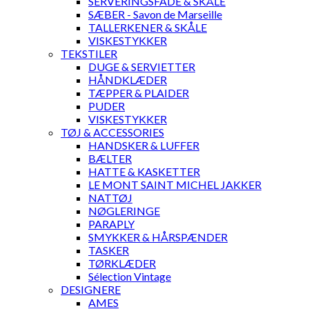
SERVERINGSFADE & SKÅLE
SÆBER - Savon de Marseille
TALLERKENER & SKÅLE
VISKESTYKKER
TEKSTILER
DUGE & SERVIETTER
HÅNDKLÆDER
TÆPPER & PLAIDER
PUDER
VISKESTYKKER
TØJ & ACCESSORIES
HANDSKER & LUFFER
BÆLTER
HATTE & KASKETTER
LE MONT SAINT MICHEL JAKKER
NATTØJ
NØGLERINGE
PARAPLY
SMYKKER & HÅRSPÆNDER
TASKER
TØRKLÆDER
Sélection Vintage
DESIGNERE
AMES