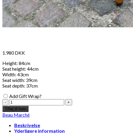
1.980
DKK
Height: 84cm
Seat height: 44cm
Width: 43cm
Seat width: 39cm
Seat depth: 37cm
Add Gift Wrap?
Nîmes
beige
Tilføj til kurv
point
Beau Marché
beige
antal
Beskrivelse
Yderligere information