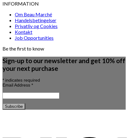
INFORMATION
Om Beau Marché
Handelsbetingelser
Privatliv og Cookies
Kontakt
Job Opportunities
Be the first to know
Sign-up to our newsletter and get 10% off
your next purchase
*
indicates required
Email Address
*