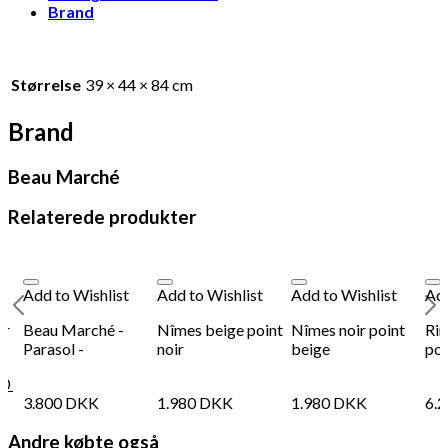
Brand
Størrelse
39 × 44 × 84 cm
Brand
Beau Marché
Relaterede produkter
Add to Wishlist
Add to Wishlist
Add to Wishlist
Add
ir
Beau Marché -
Nîmes beige point
Nîmes noir point
Rim
Parasol -
noir
beige
poi
10
3.800
DKK
1.980
DKK
1.980
DKK
6.
Andre købte også