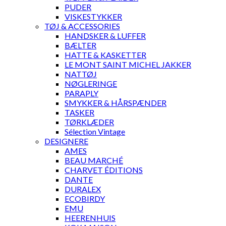
PUDER
VISKESTYKKER
TØJ & ACCESSORIES
HANDSKER & LUFFER
BÆLTER
HATTE & KASKETTER
LE MONT SAINT MICHEL JAKKER
NATTØJ
NØGLERINGE
PARAPLY
SMYKKER & HÅRSPÆNDER
TASKER
TØRKLÆDER
Sélection Vintage
DESIGNERE
AMES
BEAU MARCHÉ
CHARVET ÉDITIONS
DANTE
DURALEX
ECOBIRDY
EMU
HEERENHUIS