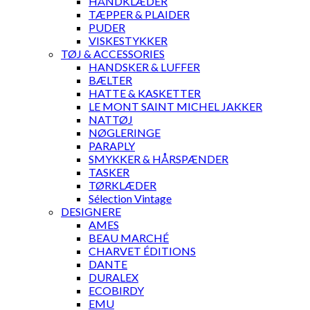
HÅNDKLÆDER
TÆPPER & PLAIDER
PUDER
VISKESTYKKER
TØJ & ACCESSORIES
HANDSKER & LUFFER
BÆLTER
HATTE & KASKETTER
LE MONT SAINT MICHEL JAKKER
NATTØJ
NØGLERINGE
PARAPLY
SMYKKER & HÅRSPÆNDER
TASKER
TØRKLÆDER
Sélection Vintage
DESIGNERE
AMES
BEAU MARCHÉ
CHARVET ÉDITIONS
DANTE
DURALEX
ECOBIRDY
EMU