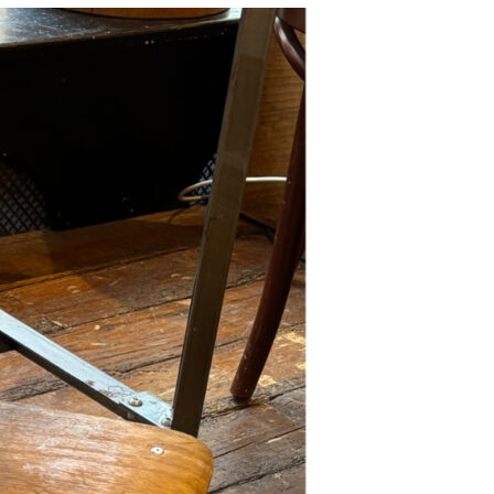
resse?