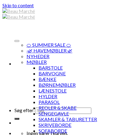
Skip to content
🍊 SUMMER SALE 🍊
·🌿 HAVEMØBLER 🌿
NYHEDER
MØBLER
BARSTOLE
BARVOGNE
BÆNKE
BØRNEMØBLER
LÆNESTOLE
HYLDER
PARASOL
REOLER & SKABE
Søg efter:
SENGEGAVLE
SKAMLER & TABURETTER
SKRIVEBORDE
SOFABORDE
Ingen varer i kurven.