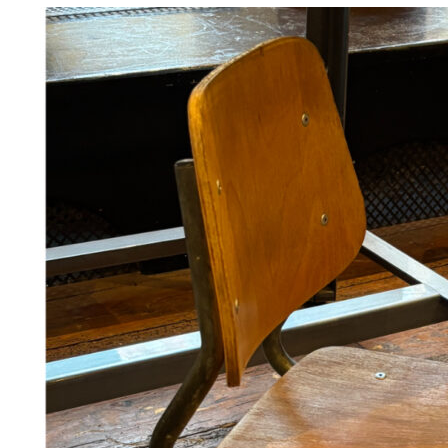
Måske kunne nogle af disse produkter have din inte
Add to Wishlist
Portuguese ceramic butter dish