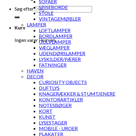
SOFAER
SPISEBORDE
Søg efter:
STOLE
VINTAGEMØBLER
LAMPER
Kurv
LOFTLAMPER
BORDLAMPER
Ingen varer i kurven.
GULVLAMPER
VÆGLAMPER
UDENDØRSLAMPER
LYSKILDER/PÆRER
FATNINGER
HAVEN
DECOR
CURIOSITY OBJECTS
DUFTLYS
KNAGERÆKKER & STUMTJENERE
KONTORARTIKLER
NOTESBØGER
KORT
KUNST
LYSESTAGER
MOBILE - UROER
PLAKATER