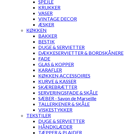
SPEJLE
KRUKKER
VASER
VINTAGE DECOR
ÆSKER
KØKKEN
BAKKER
BESTIK
DUGE & SERVIETTER
DÆKKESERVIETTER & BORDSKÅNERE
FADE
GLAS & KOPPER
KARAFLER
KØKKEN ACCESSOIRES
KURVE & KASSER
SKÆREBRÆTTER
SERVERINGSFADE & SKÅLE
SÆBER - Savon de Marseille
TALLERKENER & SKÅLE
VISKESTYKKER
TEKSTILER
DUGE & SERVIETTER
HÅNDKLÆDER
TÆPPER & PLAIDER