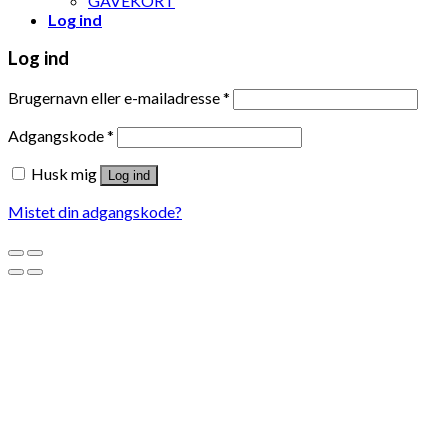
GAVEKORT
Log ind
Log ind
Brugernavn eller e-mailadresse
*
Adgangskode
*
Husk mig
Log ind
Mistet din adgangskode?