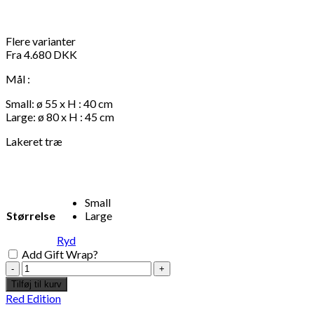
Flere varianter
Fra
4.680
DKK
Mål :
Small: ø 55 x H : 40 cm
Large: ø 80 x H : 45 cm
Lakeret træ
Small
Størrelse
Large
Ryd
Add Gift Wrap?
Sofabord
Be
Tilføj til kurv
Good
Red Edition
-