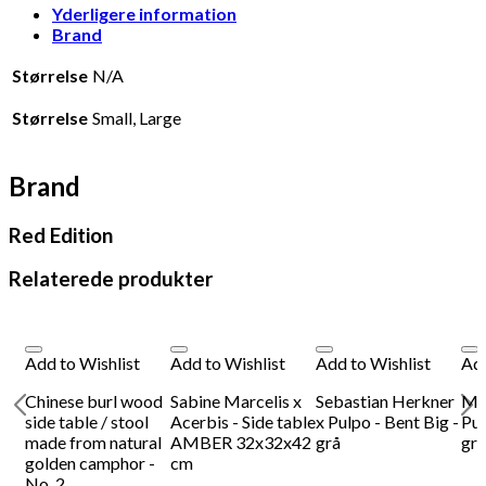
Saigon
Yderligere information
red
Brand
antal
Størrelse
N/A
Størrelse
Small, Large
Brand
Red Edition
Relaterede produkter
Add to Wishlist
Add to Wishlist
Add to Wishlist
Add
s
Chinese burl wood
Sabine Marcelis x
Sebastian Herkner
MU
side table / stool
Acerbis - Side table
x Pulpo - Bent Big -
Pul
made from natural
AMBER 32x32x42
grå
grå
golden camphor -
cm
No. 2