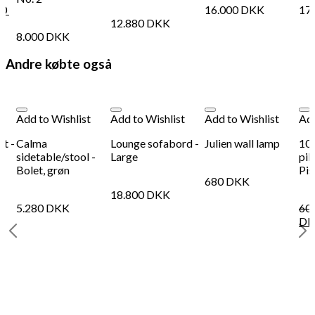
60
16.000
DKK
17
12.880
DKK
8.000
DKK
Andre købte også
Add to Wishlist
Add to Wishlist
Add to Wishlist
Add
t -
Calma
Lounge sofabord -
Julien wall lamp
100
sidetable/stool -
Large
pil
Bolet, grøn
Pis
680
DKK
18.800
DKK
5.280
DKK
60
DK