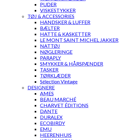
PUDER
VISKESTYKKER
TØJ & ACCESSORIES
HANDSKER & LUFFER
BÆLTER
HATTE & KASKETTER
LE MONT SAINT MICHEL JAKKER
NATTØJ
NØGLERINGE
PARAPLY
SMYKKER & HÅRSPÆNDER
TASKER
TØRKLÆDER
Sélection Vintage
DESIGNERE
AMES
BEAU MARCHÉ
CHARVET ÉDITIONS
DANTE
DURALEX
ECOBIRDY
EMU
HEERENHUIS