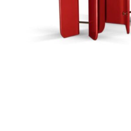
148
DKK
Tilføj til kurv
19
Se kurv
Kasse