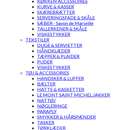
KØKKEN ACCESSOIRES
KURVE & KASSER
SKÆREBRÆTTER
SERVERINGSFADE & SKÅLE
SÆBER - Savon de Marseille
TALLERKENER & SKÅLE
VISKESTYKKER
TEKSTILER
DUGE & SERVIETTER
HÅNDKLÆDER
TÆPPER & PLAIDER
PUDER
VISKESTYKKER
TØJ & ACCESSORIES
HANDSKER & LUFFER
BÆLTER
HATTE & KASKETTER
LE MONT SAINT MICHEL JAKKER
NATTØJ
NØGLERINGE
PARAPLY
SMYKKER & HÅRSPÆNDER
TASKER
TØRKLÆDER