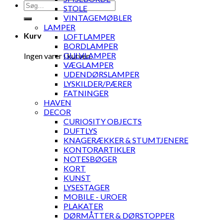
Søg
STOLE
efter:
VINTAGEMØBLER
LAMPER
Kurv
LOFTLAMPER
BORDLAMPER
GULVLAMPER
Ingen varer i kurven.
VÆGLAMPER
UDENDØRSLAMPER
LYSKILDER/PÆRER
FATNINGER
HAVEN
DECOR
CURIOSITY OBJECTS
DUFTLYS
KNAGERÆKKER & STUMTJENERE
KONTORARTIKLER
NOTESBØGER
KORT
KUNST
LYSESTAGER
MOBILE - UROER
PLAKATER
DØRMÅTTER & DØRSTOPPER