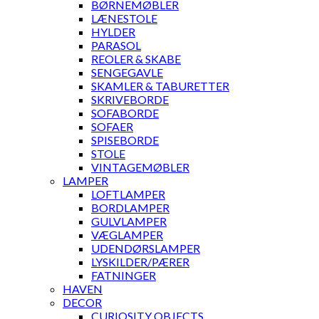
BØRNEMØBLER
LÆNESTOLE
HYLDER
PARASOL
REOLER & SKABE
SENGEGAVLE
SKAMLER & TABURETTER
SKRIVEBORDE
SOFABORDE
SOFAER
SPISEBORDE
STOLE
VINTAGEMØBLER
LAMPER
LOFTLAMPER
BORDLAMPER
GULVLAMPER
VÆGLAMPER
UDENDØRSLAMPER
LYSKILDER/PÆRER
FATNINGER
HAVEN
DECOR
CURIOSITY OBJECTS