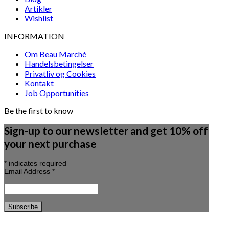
Artikler
Wishlist
INFORMATION
Om Beau Marché
Handelsbetingelser
Privatliv og Cookies
Kontakt
Job Opportunities
Be the first to know
Sign-up to our newsletter and get 10% off
your next purchase
*
indicates required
Email Address
*