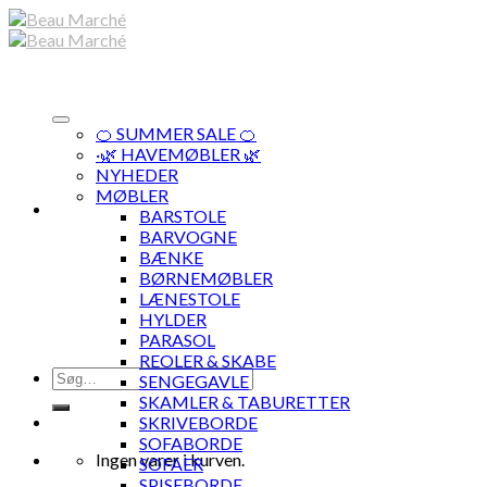
Skip
to
content
🍊 SUMMER SALE 🍊
·🌿 HAVEMØBLER 🌿
NYHEDER
MØBLER
BARSTOLE
BARVOGNE
BÆNKE
BØRNEMØBLER
LÆNESTOLE
HYLDER
PARASOL
REOLER & SKABE
Søg
SENGEGAVLE
efter:
SKAMLER & TABURETTER
SKRIVEBORDE
SOFABORDE
Ingen varer i kurven.
SOFAER
SPISEBORDE