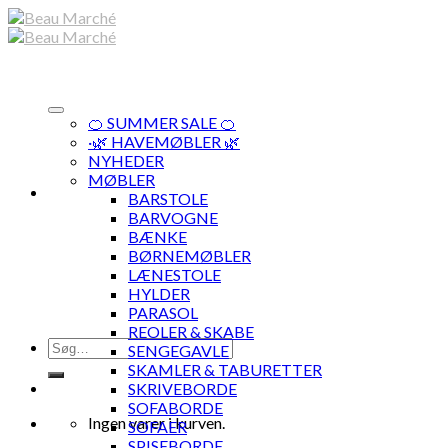
Skip
to
content
🍊 SUMMER SALE 🍊
·🌿 HAVEMØBLER 🌿
NYHEDER
MØBLER
BARSTOLE
BARVOGNE
BÆNKE
BØRNEMØBLER
LÆNESTOLE
HYLDER
PARASOL
REOLER & SKABE
Søg
SENGEGAVLE
efter:
SKAMLER & TABURETTER
SKRIVEBORDE
SOFABORDE
Ingen varer i kurven.
SOFAER
SPISEBORDE