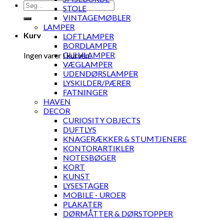
Søg
STOLE
efter:
VINTAGEMØBLER
LAMPER
Kurv
LOFTLAMPER
BORDLAMPER
GULVLAMPER
Ingen varer i kurven.
VÆGLAMPER
UDENDØRSLAMPER
LYSKILDER/PÆRER
FATNINGER
HAVEN
DECOR
CURIOSITY OBJECTS
DUFTLYS
KNAGERÆKKER & STUMTJENERE
KONTORARTIKLER
NOTESBØGER
KORT
KUNST
LYSESTAGER
MOBILE - UROER
PLAKATER
DØRMÅTTER & DØRSTOPPER