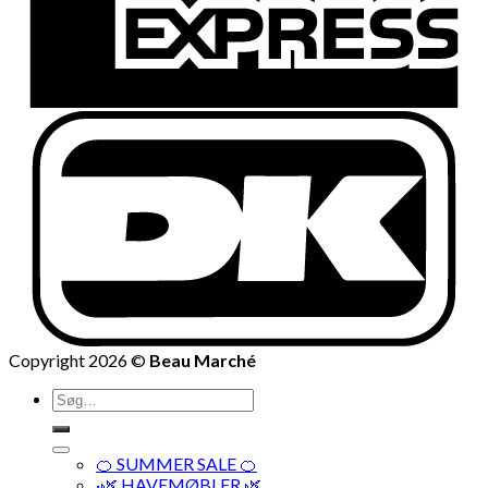
Copyright 2026 ©
Beau Marché
Søg
efter:
🍊 SUMMER SALE 🍊
·🌿 HAVEMØBLER 🌿