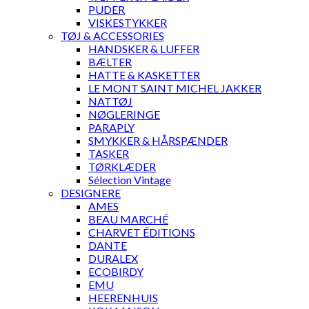
PUDER
VISKESTYKKER
TØJ & ACCESSORIES
HANDSKER & LUFFER
BÆLTER
HATTE & KASKETTER
LE MONT SAINT MICHEL JAKKER
NATTØJ
NØGLERINGE
PARAPLY
SMYKKER & HÅRSPÆNDER
TASKER
TØRKLÆDER
Sélection Vintage
DESIGNERE
AMES
BEAU MARCHÉ
CHARVET ÉDITIONS
DANTE
DURALEX
ECOBIRDY
EMU
HEERENHUIS