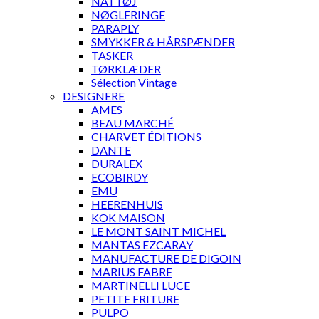
NATTØJ
NØGLERINGE
PARAPLY
SMYKKER & HÅRSPÆNDER
TASKER
TØRKLÆDER
Sélection Vintage
DESIGNERE
AMES
BEAU MARCHÉ
CHARVET ÉDITIONS
DANTE
DURALEX
ECOBIRDY
EMU
HEERENHUIS
KOK MAISON
LE MONT SAINT MICHEL
MANTAS EZCARAY
MANUFACTURE DE DIGOIN
MARIUS FABRE
MARTINELLI LUCE
PETITE FRITURE
PULPO