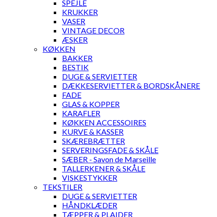
SPEJLE
KRUKKER
VASER
VINTAGE DECOR
ÆSKER
KØKKEN
BAKKER
BESTIK
DUGE & SERVIETTER
DÆKKESERVIETTER & BORDSKÅNERE
FADE
GLAS & KOPPER
KARAFLER
KØKKEN ACCESSOIRES
KURVE & KASSER
SKÆREBRÆTTER
SERVERINGSFADE & SKÅLE
SÆBER - Savon de Marseille
TALLERKENER & SKÅLE
VISKESTYKKER
TEKSTILER
DUGE & SERVIETTER
HÅNDKLÆDER
TÆPPER & PLAIDER