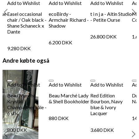
Add to Wishlist
Add
Add to Wishlist
Add to Wishlist
Add to Wishlist
Add
Plakat - Papillons
shi
lue
Easel occasional
ecoBirdy -
t i n j a - Altin Studio
Mil
chair / Oak black -
Armchair Richard -
- Petite Ourse
Col
Shane Schaneck x
Shadow
198
DKK
Tilføj til kurv
34
Dante
Se kurv
Kasse
26.800
DKK
1.
6.200
DKK
9.280
DKK
Andre købte også
Add to Wishlist
Add to Wishlist
Add to Wishlist
Add
Beau Marché
Beau Marché Lady
Red Edition
Due
Krystal
& Shell Bookholder
Bourbon, Navy
Na
Champagneskåle -
blue & Ivory
6 stk.
Lacquer
880
DKK
14
800
DKK
3.680
DKK