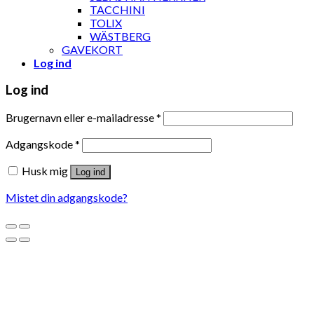
TACCHINI
TOLIX
WÄSTBERG
GAVEKORT
Log ind
Log ind
Brugernavn eller e-mailadresse
*
Adgangskode
*
Husk mig
Log ind
Mistet din adgangskode?