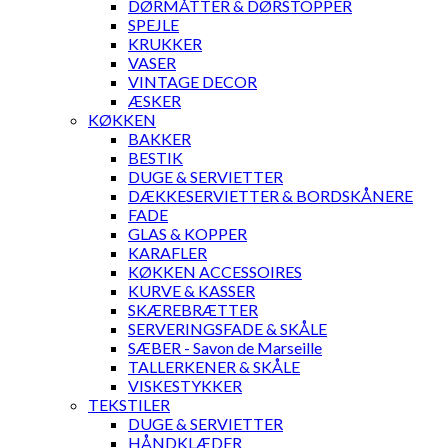
DØRMÅTTER & DØRSTOPPER
SPEJLE
KRUKKER
VASER
VINTAGE DECOR
ÆSKER
KØKKEN
BAKKER
BESTIK
DUGE & SERVIETTER
DÆKKESERVIETTER & BORDSKÅNERE
FADE
GLAS & KOPPER
KARAFLER
KØKKEN ACCESSOIRES
KURVE & KASSER
SKÆREBRÆTTER
SERVERINGSFADE & SKÅLE
SÆBER - Savon de Marseille
TALLERKENER & SKÅLE
VISKESTYKKER
TEKSTILER
DUGE & SERVIETTER
HÅNDKLÆDER