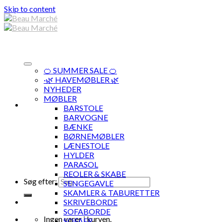
Skip to content
🍊 SUMMER SALE 🍊
·🌿 HAVEMØBLER 🌿
NYHEDER
MØBLER
BARSTOLE
BARVOGNE
BÆNKE
BØRNEMØBLER
LÆNESTOLE
HYLDER
PARASOL
REOLER & SKABE
Søg efter:
SENGEGAVLE
SKAMLER & TABURETTER
SKRIVEBORDE
SOFABORDE
Ingen varer i kurven.
SOFAER