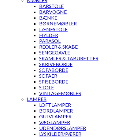
MØBLER
BARSTOLE
BARVOGNE
BÆNKE
BØRNEMØBLER
LÆNESTOLE
HYLDER
PARASOL
REOLER & SKABE
SENGEGAVLE
SKAMLER & TABURETTER
SKRIVEBORDE
SOFABORDE
SOFAER
SPISEBORDE
STOLE
VINTAGEMØBLER
LAMPER
LOFTLAMPER
BORDLAMPER
GULVLAMPER
VÆGLAMPER
UDENDØRSLAMPER
LYSKILDER/PÆRER