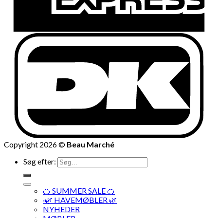
Copyright 2026 ©
Beau Marché
Søg efter:
🍊 SUMMER SALE 🍊
·🌿 HAVEMØBLER 🌿
NYHEDER