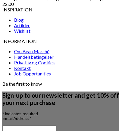
22.00
INSPIRATION
Blog
Artikler
Wishlist
INFORMATION
Om Beau Marché
Handelsbetingelser
Privatliv og Cookies
Kontakt
Job Opportunities
Be the first to know
Sign-up to our newsletter and get 10% off
your next purchase
*
indicates required
Email Address
*