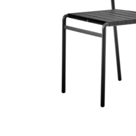
368
DKK
Tilføj til kurv
36
Se kurv
Kasse