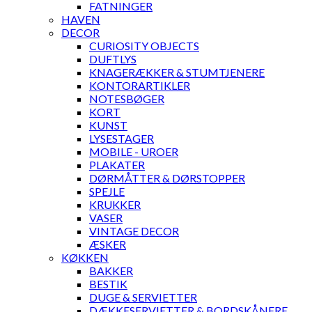
FATNINGER
HAVEN
DECOR
CURIOSITY OBJECTS
DUFTLYS
KNAGERÆKKER & STUMTJENERE
KONTORARTIKLER
NOTESBØGER
KORT
KUNST
LYSESTAGER
MOBILE - UROER
PLAKATER
DØRMÅTTER & DØRSTOPPER
SPEJLE
KRUKKER
VASER
VINTAGE DECOR
ÆSKER
KØKKEN
BAKKER
BESTIK
DUGE & SERVIETTER
DÆKKESERVIETTER & BORDSKÅNERE