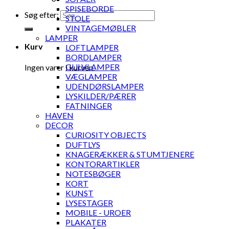
SPISEBORDE
Søg efter:
STOLE
VINTAGEMØBLER
LAMPER
Kurv
LOFTLAMPER
BORDLAMPER
GULVLAMPER
Ingen varer i kurven.
VÆGLAMPER
UDENDØRSLAMPER
LYSKILDER/PÆRER
FATNINGER
HAVEN
DECOR
CURIOSITY OBJECTS
DUFTLYS
KNAGERÆKKER & STUMTJENERE
KONTORARTIKLER
NOTESBØGER
KORT
KUNST
LYSESTAGER
MOBILE - UROER
PLAKATER