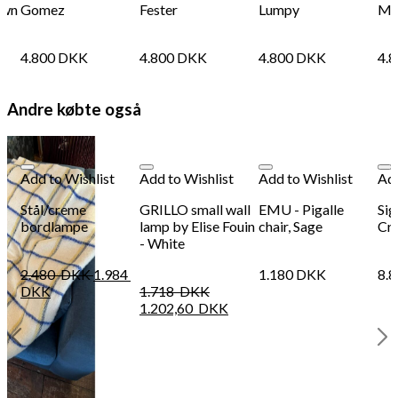
own
Gomez
Fester
Lumpy
Mor
4.800
DKK
4.800
DKK
4.800
DKK
4.
Andre købte også
Add to Wishlist
Add to Wishlist
Add to Wishlist
Add
Stål/creme
GRILLO small wall
EMU - Pigalle
Sig
bordlampe
lamp by Elise Fouin
chair, Sage
Cr
- White
2.480
DKK
1.984
1.180
DKK
8.
DKK
1.718
DKK
1.202,60
DKK