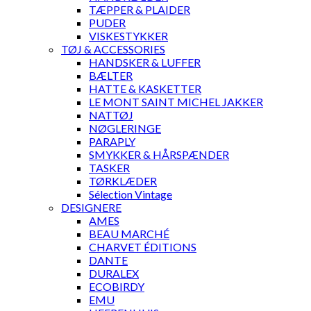
TÆPPER & PLAIDER
PUDER
VISKESTYKKER
TØJ & ACCESSORIES
HANDSKER & LUFFER
BÆLTER
HATTE & KASKETTER
LE MONT SAINT MICHEL JAKKER
NATTØJ
NØGLERINGE
PARAPLY
SMYKKER & HÅRSPÆNDER
TASKER
TØRKLÆDER
Sélection Vintage
DESIGNERE
AMES
BEAU MARCHÉ
CHARVET ÉDITIONS
DANTE
DURALEX
ECOBIRDY
EMU