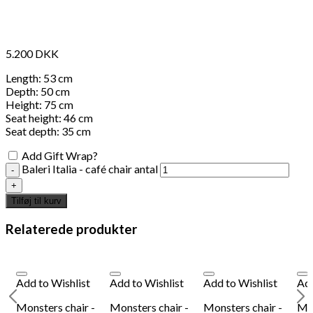
5.200
DKK
Length: 53 cm
Depth: 50 cm
Height: 75 cm
Seat height: 46 cm
Seat depth: 35 cm
Add Gift Wrap?
Baleri Italia - café chair antal
Tilføj til kurv
Relaterede produkter
Add to Wishlist
Add to Wishlist
Add to Wishlist
Add
Monsters chair -
Monsters chair -
Monsters chair -
Mon