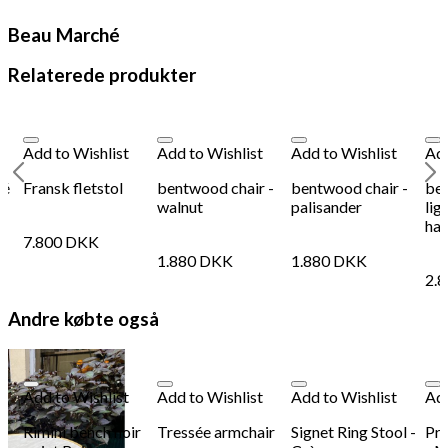
Beau Marché
Relaterede produkter
Add to Wishlist
Add to Wishlist
Add to Wishlist
Add
fé
Fransk fletstol
bentwood chair -
bentwood chair -
ben
walnut
palisander
lig
ha
7.800
DKK
1.880
DKK
1.880
DKK
2.
Andre købte også
Add to Wishlist
Add to Wishlist
Add to Wishlist
Add
Rimini bench noir
Tressée armchair
Signet Ring Stool -
Pri