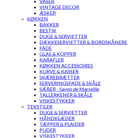
VASER
VINTAGE DECOR
ÆSKER
KØKKEN
BAKKER
BESTIK
DUGE & SERVIETTER
DÆKKESERVIETTER & BORDSKÅNERE
FADE
GLAS & KOPPER
KARAFLER
KØKKEN ACCESSOIRES
KURVE & KASSER
SKÆREBRÆTTER
SERVERINGSFADE & SKÅLE
SÆBER - Savon de Marseille
TALLERKENER & SKÅLE
VISKESTYKKER
TEKSTILER
DUGE & SERVIETTER
HÅNDKLÆDER
TÆPPER & PLAIDER
PUDER
VISKESTYKKER