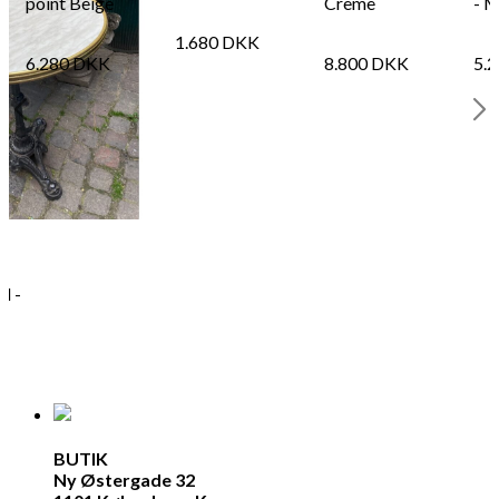
point Beige
Crème
- M
1.680
DKK
6.280
DKK
8.800
DKK
5.
d -
BUTIK
Ny Østergade 32