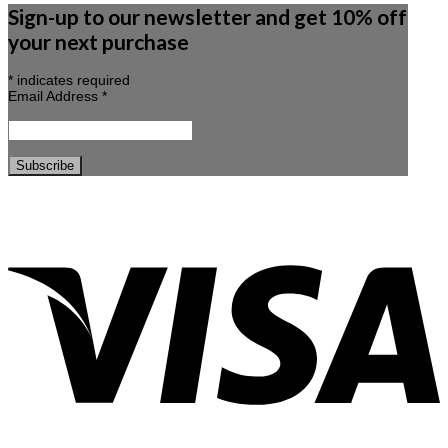
Sign-up to our newsletter and get 10% off
your next purchase
*
indicates required
Email Address
*