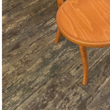
300
DKK
Tilføj til kurv
19
Se kurv
Kasse