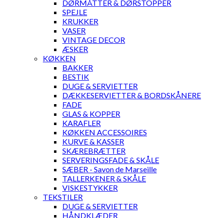
DØRMÅTTER & DØRSTOPPER
SPEJLE
KRUKKER
VASER
VINTAGE DECOR
ÆSKER
KØKKEN
BAKKER
BESTIK
DUGE & SERVIETTER
DÆKKESERVIETTER & BORDSKÅNERE
FADE
GLAS & KOPPER
KARAFLER
KØKKEN ACCESSOIRES
KURVE & KASSER
SKÆREBRÆTTER
SERVERINGSFADE & SKÅLE
SÆBER - Savon de Marseille
TALLERKENER & SKÅLE
VISKESTYKKER
TEKSTILER
DUGE & SERVIETTER
HÅNDKLÆDER