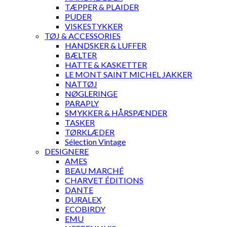
TÆPPER & PLAIDER
PUDER
VISKESTYKKER
TØJ & ACCESSORIES
HANDSKER & LUFFER
BÆLTER
HATTE & KASKETTER
LE MONT SAINT MICHEL JAKKER
NATTØJ
NØGLERINGE
PARAPLY
SMYKKER & HÅRSPÆNDER
TASKER
TØRKLÆDER
Sélection Vintage
DESIGNERE
AMES
BEAU MARCHÉ
CHARVET ÉDITIONS
DANTE
DURALEX
ECOBIRDY
EMU