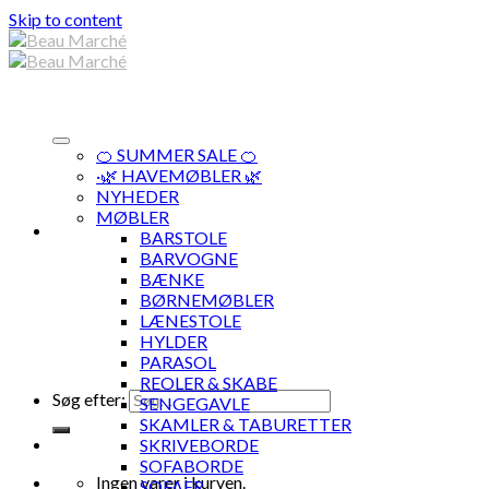
Skip to content
🍊 SUMMER SALE 🍊
·🌿 HAVEMØBLER 🌿
NYHEDER
MØBLER
BARSTOLE
BARVOGNE
BÆNKE
BØRNEMØBLER
LÆNESTOLE
HYLDER
PARASOL
REOLER & SKABE
Søg efter:
SENGEGAVLE
SKAMLER & TABURETTER
SKRIVEBORDE
SOFABORDE
Ingen varer i kurven.
SOFAER