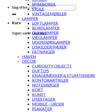
SPISEBORDE
Søg efter:
STOLE
VINTAGEMØBLER
LAMPER
Kurv
LOFTLAMPER
BORDLAMPER
GULVLAMPER
Ingen varer i kurven.
VÆGLAMPER
UDENDØRSLAMPER
LYSKILDER/PÆRER
FATNINGER
HAVEN
DECOR
CURIOSITY OBJECTS
DUFTLYS
KNAGERÆKKER & STUMTJENERE
KONTORARTIKLER
NOTESBØGER
KORT
KUNST
LYSESTAGER
MOBILE - UROER
PLAKATER