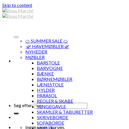
Skip to content
🍊 SUMMER SALE 🍊
·🌿 HAVEMØBLER 🌿
NYHEDER
MØBLER
BARSTOLE
BARVOGNE
BÆNKE
BØRNEMØBLER
LÆNESTOLE
HYLDER
PARASOL
REOLER & SKABE
Søg efter:
SENGEGAVLE
SKAMLER & TABURETTER
SKRIVEBORDE
SOFABORDE
Ingen varer i kurven.
SOFAER