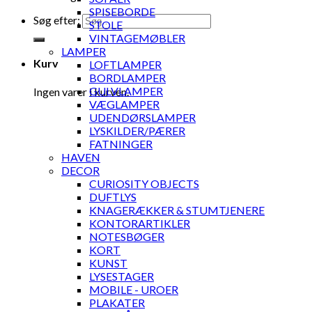
SPISEBORDE
Søg efter:
STOLE
VINTAGEMØBLER
LAMPER
Kurv
LOFTLAMPER
BORDLAMPER
GULVLAMPER
Ingen varer i kurven.
VÆGLAMPER
UDENDØRSLAMPER
LYSKILDER/PÆRER
FATNINGER
HAVEN
DECOR
CURIOSITY OBJECTS
DUFTLYS
KNAGERÆKKER & STUMTJENERE
KONTORARTIKLER
NOTESBØGER
KORT
KUNST
LYSESTAGER
MOBILE - UROER
PLAKATER