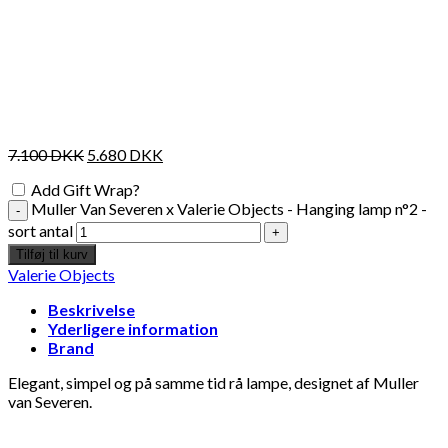
7.100
DKK
5.680
DKK
Add Gift Wrap?
Muller Van Severen x Valerie Objects - Hanging lamp n°2 -
sort antal
Tilføj til kurv
Valerie Objects
Beskrivelse
Yderligere information
Brand
Elegant, simpel og på samme tid rå lampe, designet af Muller
van Severen.