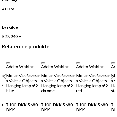
4,80 m
Lyskilde
E27, 240 V
Relaterede produkter
Add to Wishlist
Add to Wishlist
Add to Wishlist
Add
ren
Muller Van Severen
Muller Van Severen
Muller Van Severen
Mul
s -
x Valerie Objects –
x Valerie Objects –
x Valerie Objects –
x V
2 -
Hanging lamp n°2 -
Hanging lamp n°2 -
Hanging lamp n°2 -
Han
blue
chrome
red
ste
80
7.100
DKK
5.680
7.100
DKK
5.680
7.100
DKK
5.680
7.
DKK
DKK
DKK
DK