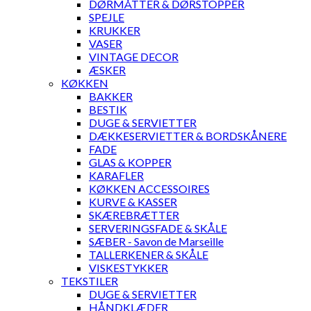
DØRMÅTTER & DØRSTOPPER
SPEJLE
KRUKKER
VASER
VINTAGE DECOR
ÆSKER
KØKKEN
BAKKER
BESTIK
DUGE & SERVIETTER
DÆKKESERVIETTER & BORDSKÅNERE
FADE
GLAS & KOPPER
KARAFLER
KØKKEN ACCESSOIRES
KURVE & KASSER
SKÆREBRÆTTER
SERVERINGSFADE & SKÅLE
SÆBER - Savon de Marseille
TALLERKENER & SKÅLE
VISKESTYKKER
TEKSTILER
DUGE & SERVIETTER
HÅNDKLÆDER