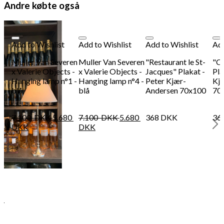
Andre købte også
Add to Wishlist
Add to Wishlist
Add to Wishlist
Add
Muller Van Severen
Muller Van Severen
"Restaurant le St-
"C
x Valerie Objects -
x Valerie Objects -
Jacques" Plakat -
Pla
Hanging lamp n°1 -
Hanging lamp n°4 -
Peter Kjær-
Kj
blå
blå
Andersen 70x100
70
7.100
DKK
5.680
7.100
DKK
5.680
368
DKK
36
DKK
DKK
 -