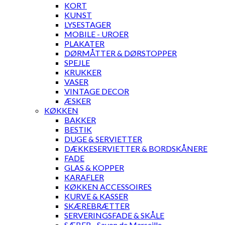
KORT
KUNST
LYSESTAGER
MOBILE - UROER
PLAKATER
DØRMÅTTER & DØRSTOPPER
SPEJLE
KRUKKER
VASER
VINTAGE DECOR
ÆSKER
KØKKEN
BAKKER
BESTIK
DUGE & SERVIETTER
DÆKKESERVIETTER & BORDSKÅNERE
FADE
GLAS & KOPPER
KARAFLER
KØKKEN ACCESSOIRES
KURVE & KASSER
SKÆREBRÆTTER
SERVERINGSFADE & SKÅLE
SÆBER - Savon de Marseille