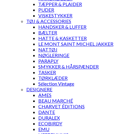
TÆPPER & PLAIDER
PUDER
VISKESTYKKER
TØJ & ACCESSORIES
HANDSKER & LUFFER
BÆLTER
HATTE & KASKETTER
LE MONT SAINT MICHEL JAKKER
NATTØJ
NØGLERINGE
PARAPLY
SMYKKER & HÅRSPÆNDER
TASKER
TØRKLÆDER
Sélection Vintage
DESIGNERE
AMES
BEAU MARCHÉ
CHARVET ÉDITIONS
DANTE
DURALEX
ECOBIRDY
EMU