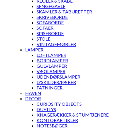
REOLER & SKABE
SENGEGAVLE
SKAMLER & TABURETTER
SKRIVEBORDE
SOFABORDE
SOFAER
SPISEBORDE
STOLE
VINTAGEMØBLER
LAMPER
LOFTLAMPER
BORDLAMPER
GULVLAMPER
VÆGLAMPER
UDENDØRSLAMPER
LYSKILDER/PÆRER
FATNINGER
HAVEN
DECOR
CURIOSITY OBJECTS
DUFTLYS
KNAGERÆKKER & STUMTJENERE
KONTORARTIKLER
NOTESBØGER