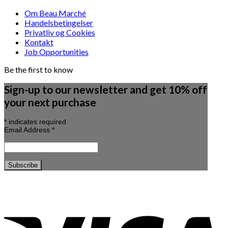
Om Beau Marché
Handelsbetingelser
Privatliv og Cookies
Kontakt
Job Opportunities
Be the first to know
Sign-up to our newsletter and get 10% off
your next purchase
*
indicates required
Email Address
*