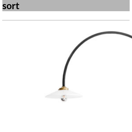
sort
Måske kunne nogle af disse produkter have din
interesse?