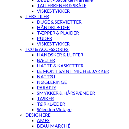
TALLERKENER & SKÅLE
VISKESTYKKER
TEKSTILER
DUGE & SERVIETTER
HÅNDKLÆDER
TÆPPER & PLAIDER
PUDER
VISKESTYKKER
TØJ & ACCESSORIES
HANDSKER & LUFFER
BÆLTER
HATTE & KASKETTER
LE MONT SAINT MICHEL JAKKER
NATTØJ
NØGLERINGE
PARAPLY
SMYKKER & HÅRSPÆNDER
TASKER
TØRKLÆDER
Sélection Vintage
DESIGNERE
AMES
BEAU MARCHÉ