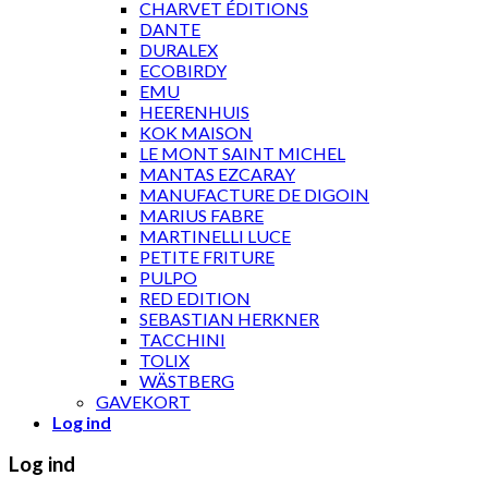
CHARVET ÉDITIONS
DANTE
DURALEX
ECOBIRDY
EMU
HEERENHUIS
KOK MAISON
LE MONT SAINT MICHEL
MANTAS EZCARAY
MANUFACTURE DE DIGOIN
MARIUS FABRE
MARTINELLI LUCE
PETITE FRITURE
PULPO
RED EDITION
SEBASTIAN HERKNER
TACCHINI
TOLIX
WÄSTBERG
GAVEKORT
Log ind
Log ind