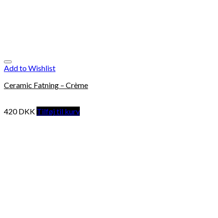
Add to Wishlist
Ceramic Fatning – Crème
420
DKK
Tilføj til kurv