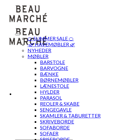
Skip
to
content
🍊 SUMMER SALE 🍊
·🌿 HAVEMØBLER 🌿
NYHEDER
MØBLER
BARSTOLE
BARVOGNE
BÆNKE
BØRNEMØBLER
LÆNESTOLE
HYLDER
PARASOL
REOLER & SKABE
SENGEGAVLE
SKAMLER & TABURETTER
SKRIVEBORDE
SOFABORDE
SOFAER
SPISEBORDE