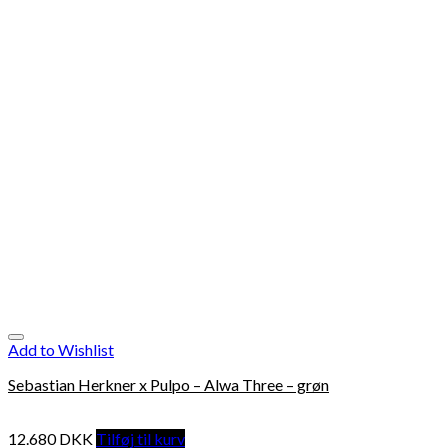
Add to Wishlist
Sebastian Herkner x Pulpo – Alwa Three – grøn
12.680
DKK
Tilføj til kurv