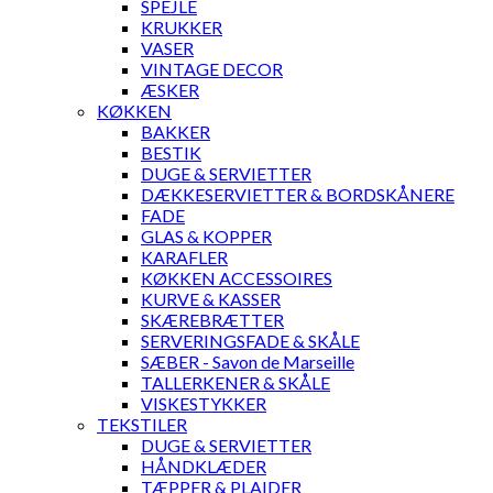
SPEJLE
KRUKKER
VASER
VINTAGE DECOR
ÆSKER
KØKKEN
BAKKER
BESTIK
DUGE & SERVIETTER
DÆKKESERVIETTER & BORDSKÅNERE
FADE
GLAS & KOPPER
KARAFLER
KØKKEN ACCESSOIRES
KURVE & KASSER
SKÆREBRÆTTER
SERVERINGSFADE & SKÅLE
SÆBER - Savon de Marseille
TALLERKENER & SKÅLE
VISKESTYKKER
TEKSTILER
DUGE & SERVIETTER
HÅNDKLÆDER
TÆPPER & PLAIDER