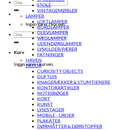
Søg
STOLE
efter:
VINTAGEMØBLER
LAMPER
LOFTLAMPER
Ingen varer i kurven.
BORDLAMPER
GULVLAMPER
Søg
VÆGLAMPER
efter:
UDENDØRSLAMPER
LYSKILDER/PÆRER
Kurv
FATNINGER
HAVEN
Ingen varer i kurven.
DECOR
CURIOSITY OBJECTS
DUFTLYS
KNAGERÆKKER & STUMTJENERE
KONTORARTIKLER
NOTESBØGER
KORT
KUNST
LYSESTAGER
MOBILE - UROER
PLAKATER
DØRMÅTTER & DØRSTOPPER