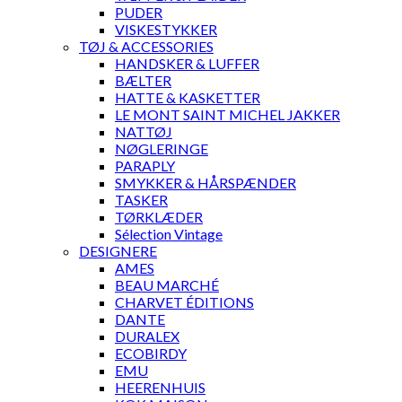
PUDER
VISKESTYKKER
TØJ & ACCESSORIES
HANDSKER & LUFFER
BÆLTER
HATTE & KASKETTER
LE MONT SAINT MICHEL JAKKER
NATTØJ
NØGLERINGE
PARAPLY
SMYKKER & HÅRSPÆNDER
TASKER
TØRKLÆDER
Sélection Vintage
DESIGNERE
AMES
BEAU MARCHÉ
CHARVET ÉDITIONS
DANTE
DURALEX
ECOBIRDY
EMU
HEERENHUIS