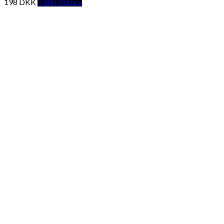
198
DKK
Tilføj til kurv