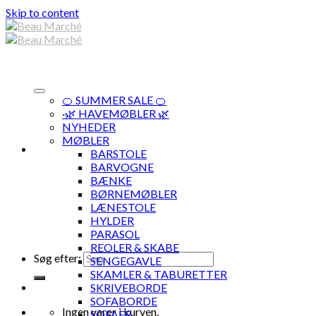
Skip to content
🍊 SUMMER SALE 🍊
·🌿 HAVEMØBLER 🌿
NYHEDER
MØBLER
BARSTOLE
BARVOGNE
BÆNKE
BØRNEMØBLER
LÆNESTOLE
HYLDER
PARASOL
REOLER & SKABE
Søg efter:
SENGEGAVLE
SKAMLER & TABURETTER
SKRIVEBORDE
SOFABORDE
Ingen varer i kurven.
SOFAER