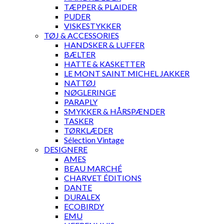
TÆPPER & PLAIDER
PUDER
VISKESTYKKER
TØJ & ACCESSORIES
HANDSKER & LUFFER
BÆLTER
HATTE & KASKETTER
LE MONT SAINT MICHEL JAKKER
NATTØJ
NØGLERINGE
PARAPLY
SMYKKER & HÅRSPÆNDER
TASKER
TØRKLÆDER
Sélection Vintage
DESIGNERE
AMES
BEAU MARCHÉ
CHARVET ÉDITIONS
DANTE
DURALEX
ECOBIRDY
EMU