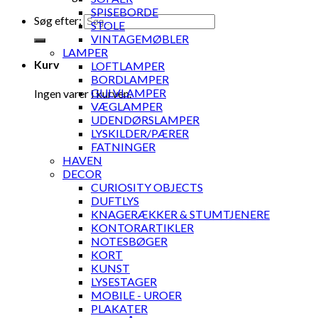
SPISEBORDE
Søg efter:
STOLE
VINTAGEMØBLER
LAMPER
Kurv
LOFTLAMPER
BORDLAMPER
GULVLAMPER
Ingen varer i kurven.
VÆGLAMPER
UDENDØRSLAMPER
LYSKILDER/PÆRER
FATNINGER
HAVEN
DECOR
CURIOSITY OBJECTS
DUFTLYS
KNAGERÆKKER & STUMTJENERE
KONTORARTIKLER
NOTESBØGER
KORT
KUNST
LYSESTAGER
MOBILE - UROER
PLAKATER