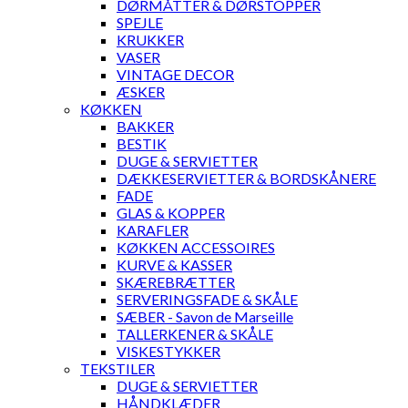
DØRMÅTTER & DØRSTOPPER
SPEJLE
KRUKKER
VASER
VINTAGE DECOR
ÆSKER
KØKKEN
BAKKER
BESTIK
DUGE & SERVIETTER
DÆKKESERVIETTER & BORDSKÅNERE
FADE
GLAS & KOPPER
KARAFLER
KØKKEN ACCESSOIRES
KURVE & KASSER
SKÆREBRÆTTER
SERVERINGSFADE & SKÅLE
SÆBER - Savon de Marseille
TALLERKENER & SKÅLE
VISKESTYKKER
TEKSTILER
DUGE & SERVIETTER
HÅNDKLÆDER