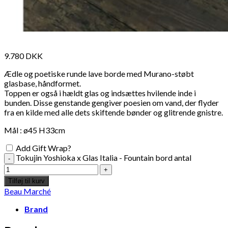
9.780
DKK
Ædle og poetiske runde lave borde med Murano-støbt
glasbase, håndformet.
Toppen er også i hældt glas og indsættes hvilende inde i
bunden. Disse genstande gengiver poesien om vand, der flyder
fra en kilde med alle dets skiftende bønder og glitrende gnistre.
Mål : ø45 H33cm
Add Gift Wrap?
Tokujin Yoshioka x Glas Italia - Fountain bord antal
Tilføj til kurv
Beau Marché
Brand