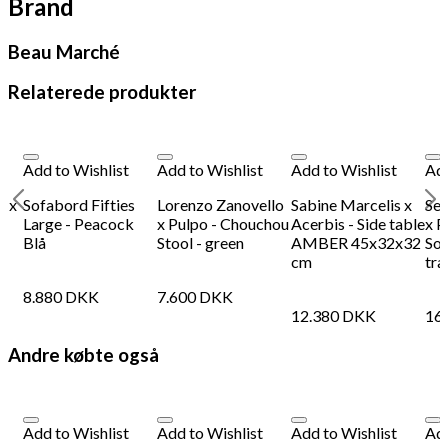
Brand
Beau Marché
Relaterede produkter
Add to Wishlist
Add to Wishlist
Add to Wishlist
Add
a x
Sofabord Fifties
Lorenzo Zanovello
Sabine Marcelis x
Seb
Large - Peacock
x Pulpo - Chouchou
Acerbis - Side table
x P
Blå
Stool - green
AMBER 45x32x32
Sof
cm
tra
8.880
DKK
7.600
DKK
12.380
DKK
16
Andre købte også
Add to Wishlist
Add to Wishlist
Add to Wishlist
Add