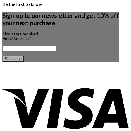
Be the first to know
Sign-up to our newsletter and get 10% off
your next purchase
*
indicates required
Email Address
*