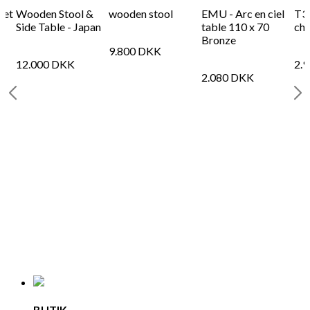
vet
Wooden Stool &
wooden stool
EMU - Arc en ciel
T37
Side Table - Japan
table 110 x 70
cha
Bronze
9.800
DKK
12.000
DKK
2.
2.080
DKK
BUTIK