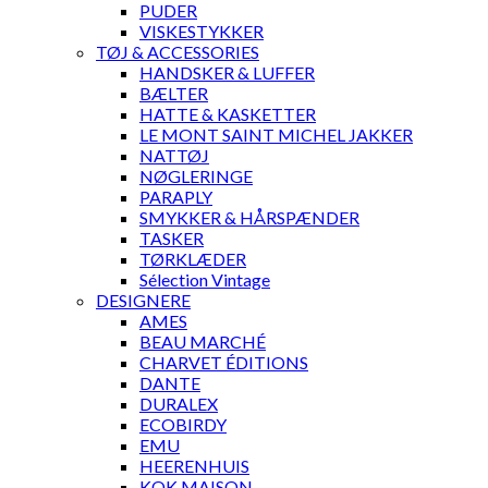
PUDER
VISKESTYKKER
TØJ & ACCESSORIES
HANDSKER & LUFFER
BÆLTER
HATTE & KASKETTER
LE MONT SAINT MICHEL JAKKER
NATTØJ
NØGLERINGE
PARAPLY
SMYKKER & HÅRSPÆNDER
TASKER
TØRKLÆDER
Sélection Vintage
DESIGNERE
AMES
BEAU MARCHÉ
CHARVET ÉDITIONS
DANTE
DURALEX
ECOBIRDY
EMU
HEERENHUIS
KOK MAISON