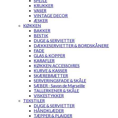
SPEJLE
KRUKKER
VASER
VINTAGE DECOR
ÆSKER
KØKKEN
BAKKER
BESTIK
DUGE & SERVIETTER
DÆKKESERVIETTER & BORDSKÅNERE
FADE
GLAS & KOPPER
KARAFLER
KØKKEN ACCESSOIRES
KURVE & KASSER
SKÆREBRÆTTER
SERVERINGSFADE & SKÅLE
SÆBER - Savon de Marseille
TALLERKENER & SKÅLE
VISKESTYKKER
TEKSTILER
DUGE & SERVIETTER
HÅNDKLÆDER
TÆPPER & PLAIDER