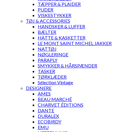
TÆPPER & PLAIDER
PUDER
VISKESTYKKER
TØJ & ACCESSORIES
HANDSKER & LUFFER
BÆLTER
HATTE & KASKETTER
LE MONT SAINT MICHEL JAKKER
NATTØJ
NØGLERINGE
PARAPLY
SMYKKER & HÅRSPÆNDER
TASKER
TØRKLÆDER
Sélection Vintage
DESIGNERE
AMES
BEAU MARCHÉ
CHARVET ÉDITIONS
DANTE
DURALEX
ECOBIRDY
EMU