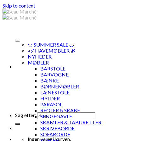
Skip to content
🍊 SUMMER SALE 🍊
·🌿 HAVEMØBLER 🌿
NYHEDER
MØBLER
BARSTOLE
BARVOGNE
BÆNKE
BØRNEMØBLER
LÆNESTOLE
HYLDER
PARASOL
REOLER & SKABE
Søg efter:
SENGEGAVLE
SKAMLER & TABURETTER
SKRIVEBORDE
SOFABORDE
Ingen varer i kurven.
SOFAER