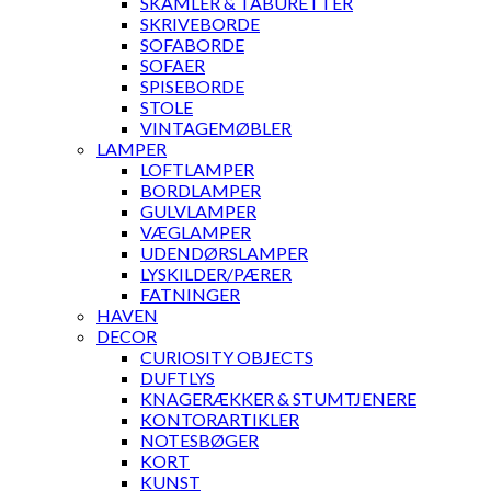
SKAMLER & TABURETTER
SKRIVEBORDE
SOFABORDE
SOFAER
SPISEBORDE
STOLE
VINTAGEMØBLER
LAMPER
LOFTLAMPER
BORDLAMPER
GULVLAMPER
VÆGLAMPER
UDENDØRSLAMPER
LYSKILDER/PÆRER
FATNINGER
HAVEN
DECOR
CURIOSITY OBJECTS
DUFTLYS
KNAGERÆKKER & STUMTJENERE
KONTORARTIKLER
NOTESBØGER
KORT
KUNST