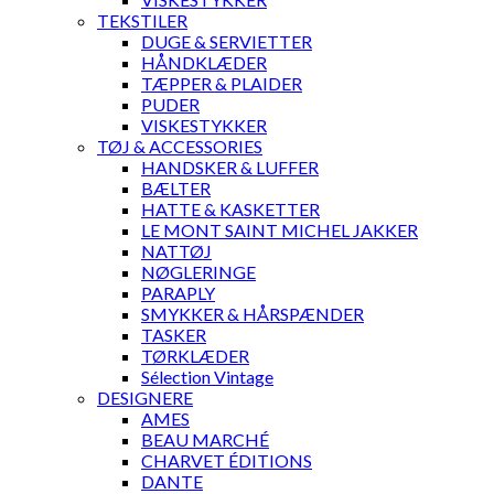
TEKSTILER
DUGE & SERVIETTER
HÅNDKLÆDER
TÆPPER & PLAIDER
PUDER
VISKESTYKKER
TØJ & ACCESSORIES
HANDSKER & LUFFER
BÆLTER
HATTE & KASKETTER
LE MONT SAINT MICHEL JAKKER
NATTØJ
NØGLERINGE
PARAPLY
SMYKKER & HÅRSPÆNDER
TASKER
TØRKLÆDER
Sélection Vintage
DESIGNERE
AMES
BEAU MARCHÉ
CHARVET ÉDITIONS
DANTE