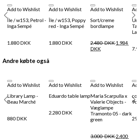
Add to Wishlist
Add to Wishlist
Add to Wishlist
Add
Île / w153, Petrol -
Île / w153, Poppy
Sort/creme
Um
Inga Sempé
red - Inga Sempé
bordlampe
Tac
La
0
1.880
DKK
1.880
DKK
2.480
DKK
1.984
DKK
7.
Andre købte også
Add to Wishlist
Add to Wishlist
Add to Wishlist
Add
n
Library Lamp -
Eduardo table lamp
Maria Scarpulla x
co
Beau Marché
Valerie Objects -
9c
Væglampe
2.280
DKK
Tramonto 05 - dark
880
DKK
29
green
3.000
DKK
2.400