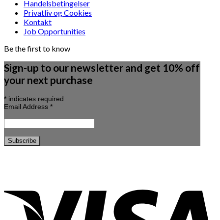
Handelsbetingelser
Privatliv og Cookies
Kontakt
Job Opportunities
Be the first to know
Sign-up to our newsletter and get 10% off
your next purchase
*
indicates required
Email Address
*