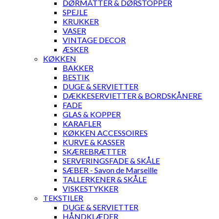
DØRMÅTTER & DØRSTOPPER
SPEJLE
KRUKKER
VASER
VINTAGE DECOR
ÆSKER
KØKKEN
BAKKER
BESTIK
DUGE & SERVIETTER
DÆKKESERVIETTER & BORDSKÅNERE
FADE
GLAS & KOPPER
KARAFLER
KØKKEN ACCESSOIRES
KURVE & KASSER
SKÆREBRÆTTER
SERVERINGSFADE & SKÅLE
SÆBER - Savon de Marseille
TALLERKENER & SKÅLE
VISKESTYKKER
TEKSTILER
DUGE & SERVIETTER
HÅNDKLÆDER