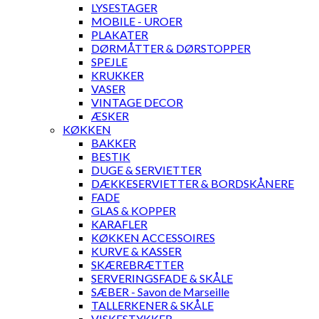
LYSESTAGER
MOBILE - UROER
PLAKATER
DØRMÅTTER & DØRSTOPPER
SPEJLE
KRUKKER
VASER
VINTAGE DECOR
ÆSKER
KØKKEN
BAKKER
BESTIK
DUGE & SERVIETTER
DÆKKESERVIETTER & BORDSKÅNERE
FADE
GLAS & KOPPER
KARAFLER
KØKKEN ACCESSOIRES
KURVE & KASSER
SKÆREBRÆTTER
SERVERINGSFADE & SKÅLE
SÆBER - Savon de Marseille
TALLERKENER & SKÅLE
VISKESTYKKER