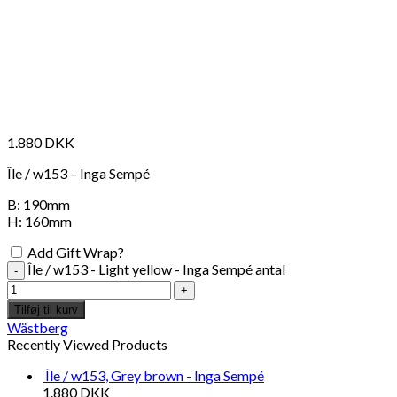
1.880
DKK
Île / w153 – Inga Sempé
B: 190mm
H: 160mm
Add Gift Wrap?
Île / w153 - Light yellow - Inga Sempé antal
Tilføj til kurv
Wästberg
Recently Viewed Products
Île / w153, Grey brown - Inga Sempé
1.880
DKK