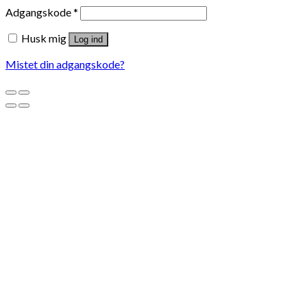
Adgangskode
*
Husk mig
Log ind
Mistet din adgangskode?