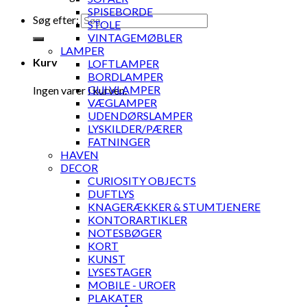
SPISEBORDE
Søg efter:
STOLE
VINTAGEMØBLER
LAMPER
Kurv
LOFTLAMPER
BORDLAMPER
GULVLAMPER
Ingen varer i kurven.
VÆGLAMPER
UDENDØRSLAMPER
LYSKILDER/PÆRER
FATNINGER
HAVEN
DECOR
CURIOSITY OBJECTS
DUFTLYS
KNAGERÆKKER & STUMTJENERE
KONTORARTIKLER
NOTESBØGER
KORT
KUNST
LYSESTAGER
MOBILE - UROER
PLAKATER