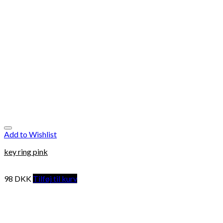
Add to Wishlist
key ring pink
98
DKK
Tilføj til kurv