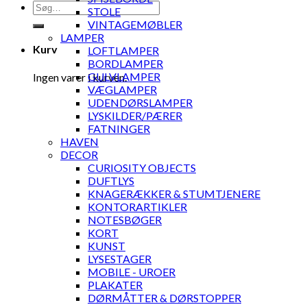
Søg
STOLE
efter:
VINTAGEMØBLER
LAMPER
Kurv
LOFTLAMPER
BORDLAMPER
GULVLAMPER
Ingen varer i kurven.
VÆGLAMPER
UDENDØRSLAMPER
LYSKILDER/PÆRER
FATNINGER
HAVEN
DECOR
CURIOSITY OBJECTS
DUFTLYS
KNAGERÆKKER & STUMTJENERE
KONTORARTIKLER
NOTESBØGER
KORT
KUNST
LYSESTAGER
MOBILE - UROER
PLAKATER
DØRMÅTTER & DØRSTOPPER