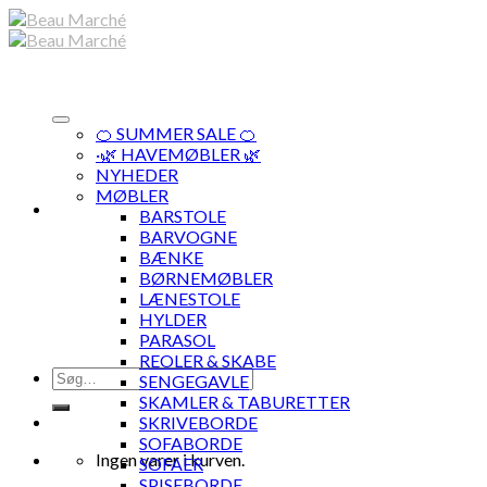
Skip
to
content
🍊 SUMMER SALE 🍊
·🌿 HAVEMØBLER 🌿
NYHEDER
MØBLER
BARSTOLE
BARVOGNE
BÆNKE
BØRNEMØBLER
LÆNESTOLE
HYLDER
PARASOL
REOLER & SKABE
Søg
SENGEGAVLE
efter:
SKAMLER & TABURETTER
SKRIVEBORDE
SOFABORDE
Ingen varer i kurven.
SOFAER
SPISEBORDE