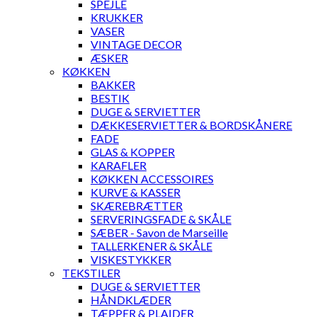
SPEJLE
KRUKKER
VASER
VINTAGE DECOR
ÆSKER
KØKKEN
BAKKER
BESTIK
DUGE & SERVIETTER
DÆKKESERVIETTER & BORDSKÅNERE
FADE
GLAS & KOPPER
KARAFLER
KØKKEN ACCESSOIRES
KURVE & KASSER
SKÆREBRÆTTER
SERVERINGSFADE & SKÅLE
SÆBER - Savon de Marseille
TALLERKENER & SKÅLE
VISKESTYKKER
TEKSTILER
DUGE & SERVIETTER
HÅNDKLÆDER
TÆPPER & PLAIDER