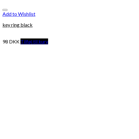
Add to Wishlist
key ring black
98
DKK
Tilføj til kurv