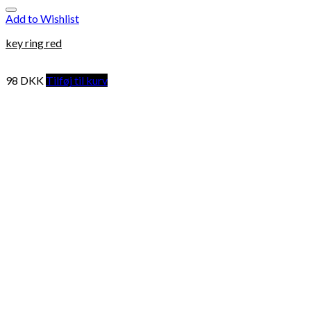
Add to Wishlist
key ring red
98
DKK
Tilføj til kurv