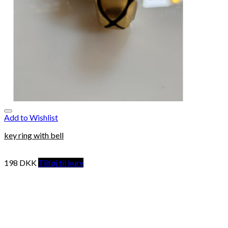
Add to Wishlist
key ring with bell
198
DKK
Tilføj til kurv