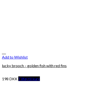
Add to Wishlist
lucky brooch – golden fish with red fins
198
DKK
Tilføj til kurv