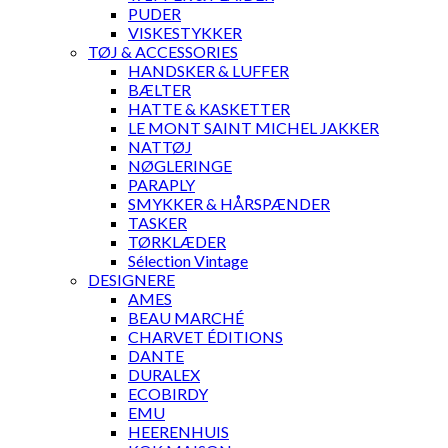
PUDER
VISKESTYKKER
TØJ & ACCESSORIES
HANDSKER & LUFFER
BÆLTER
HATTE & KASKETTER
LE MONT SAINT MICHEL JAKKER
NATTØJ
NØGLERINGE
PARAPLY
SMYKKER & HÅRSPÆNDER
TASKER
TØRKLÆDER
Sélection Vintage
DESIGNERE
AMES
BEAU MARCHÉ
CHARVET ÉDITIONS
DANTE
DURALEX
ECOBIRDY
EMU
HEERENHUIS