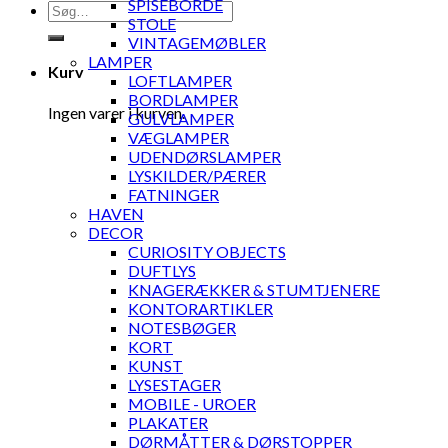
SPISEBORDE
Søg
STOLE
efter:
VINTAGEMØBLER
LAMPER
Kurv
LOFTLAMPER
BORDLAMPER
Ingen varer i kurven.
GULVLAMPER
VÆGLAMPER
UDENDØRSLAMPER
LYSKILDER/PÆRER
FATNINGER
HAVEN
DECOR
CURIOSITY OBJECTS
DUFTLYS
KNAGERÆKKER & STUMTJENERE
KONTORARTIKLER
NOTESBØGER
KORT
KUNST
LYSESTAGER
MOBILE - UROER
PLAKATER
DØRMÅTTER & DØRSTOPPER