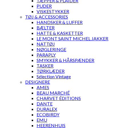
TÆPPER & PLAIDER
PUDER
VISKESTYKKER
TØJ & ACCESSORIES
HANDSKER & LUFFER
BÆLTER
HATTE & KASKETTER
LE MONT SAINT MICHEL JAKKER
NATTØJ
NØGLERINGE
PARAPLY
SMYKKER & HÅRSPÆNDER
TASKER
TØRKLÆDER
Sélection Vintage
DESIGNERE
AMES
BEAU MARCHÉ
CHARVET ÉDITIONS
DANTE
DURALEX
ECOBIRDY
EMU
HEERENHUIS