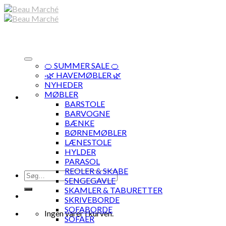
Skip
to
content
🍊 SUMMER SALE 🍊
·🌿 HAVEMØBLER 🌿
NYHEDER
MØBLER
BARSTOLE
BARVOGNE
BÆNKE
BØRNEMØBLER
LÆNESTOLE
HYLDER
PARASOL
REOLER & SKABE
Søg
SENGEGAVLE
efter:
SKAMLER & TABURETTER
SKRIVEBORDE
SOFABORDE
Ingen varer i kurven.
SOFAER