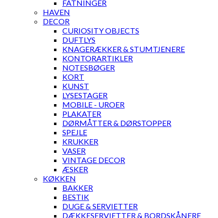
FATNINGER
HAVEN
DECOR
CURIOSITY OBJECTS
DUFTLYS
KNAGERÆKKER & STUMTJENERE
KONTORARTIKLER
NOTESBØGER
KORT
KUNST
LYSESTAGER
MOBILE - UROER
PLAKATER
DØRMÅTTER & DØRSTOPPER
SPEJLE
KRUKKER
VASER
VINTAGE DECOR
ÆSKER
KØKKEN
BAKKER
BESTIK
DUGE & SERVIETTER
DÆKKESERVIETTER & BORDSKÅNERE