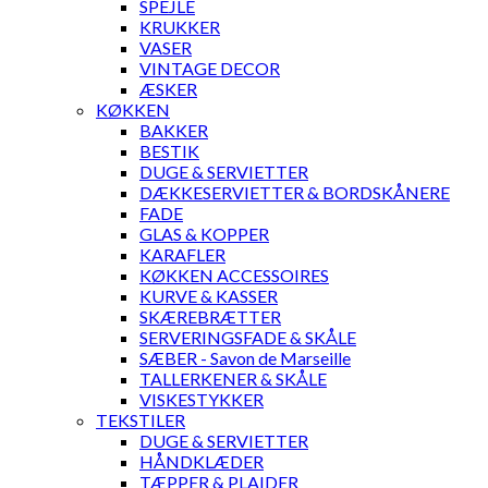
SPEJLE
KRUKKER
VASER
VINTAGE DECOR
ÆSKER
KØKKEN
BAKKER
BESTIK
DUGE & SERVIETTER
DÆKKESERVIETTER & BORDSKÅNERE
FADE
GLAS & KOPPER
KARAFLER
KØKKEN ACCESSOIRES
KURVE & KASSER
SKÆREBRÆTTER
SERVERINGSFADE & SKÅLE
SÆBER - Savon de Marseille
TALLERKENER & SKÅLE
VISKESTYKKER
TEKSTILER
DUGE & SERVIETTER
HÅNDKLÆDER
TÆPPER & PLAIDER