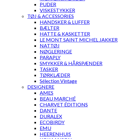
PUDER
VISKESTYKKER
TØJ & ACCESSORIES
HANDSKER & LUFFER
BÆLTER
HATTE & KASKETTER
LE MONT SAINT MICHEL JAKKER
NATTØJ
NØGLERINGE
PARAPLY
SMYKKER & HÅRSPÆNDER
TASKER
TØRKLÆDER
Sélection Vintage
DESIGNERE
AMES
BEAU MARCHÉ
CHARVET ÉDITIONS
DANTE
DURALEX
ECOBIRDY
EMU
HEERENHUIS