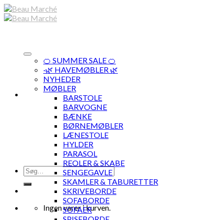
Skip
to
content
🍊 SUMMER SALE 🍊
·🌿 HAVEMØBLER 🌿
NYHEDER
MØBLER
BARSTOLE
BARVOGNE
BÆNKE
BØRNEMØBLER
LÆNESTOLE
HYLDER
PARASOL
REOLER & SKABE
Søg
SENGEGAVLE
efter:
SKAMLER & TABURETTER
SKRIVEBORDE
SOFABORDE
Ingen varer i kurven.
SOFAER
SPISEBORDE