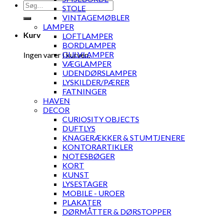
Søg
STOLE
efter:
VINTAGEMØBLER
LAMPER
Kurv
LOFTLAMPER
BORDLAMPER
GULVLAMPER
Ingen varer i kurven.
VÆGLAMPER
UDENDØRSLAMPER
LYSKILDER/PÆRER
FATNINGER
HAVEN
DECOR
CURIOSITY OBJECTS
DUFTLYS
KNAGERÆKKER & STUMTJENERE
KONTORARTIKLER
NOTESBØGER
KORT
KUNST
LYSESTAGER
MOBILE - UROER
PLAKATER
DØRMÅTTER & DØRSTOPPER