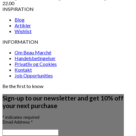
22.00
INSPIRATION
Blog
Artikler
Wishlist
INFORMATION
Om Beau Marché
Handelsbetingelser
Privatliv og Cookies
Kontakt
Job Opportunities
Be the first to know
Sign-up to our newsletter and get 10% off
your next purchase
*
indicates required
Email Address
*