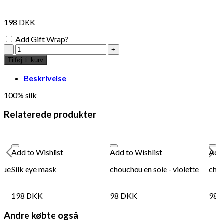
interesse?
198
DKK
Add Gift Wrap?
silk
eye
Tilføj til kurv
mask,
marine
Beskrivelse
antal
100% silk
Relaterede produkter
Add to Wishlist
Add to Wishlist
Add
blue
Silk eye mask
chouchou en soie - violette
cho
Add to Wishlist
Add
198
DKK
98
DKK
98
paperweight with sun
fr
Andre købte også