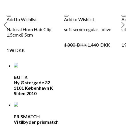
198
DKK
Tilføj til kurv
29
Se kurv
Kasse
Add to Wishlist
Add to Wishlist
Add
Natural Horn Hair Clip
soft serve regular - olive
sil
1,5cmx8,5cm
1.800
DKK
1.440
DKK
19
198
DKK
BUTIK
Ny Østergade 32
1101 København K
Siden 2010
PRISMATCH
Vi tilbyder prismatch