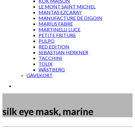
KOK MAISON
LE MONT SAINT MICHEL
MANTAS EZCARAY
MANUFACTURE DE DIGOIN
MARIUS FABRE
MARTINELLI LUCE
PETITE FRITURE
PULPO
RED EDITION
SEBASTIAN HERKNER
TACCHINI
TOLIX
WÄSTBERG
GAVEKORT
silk eye mask, marine
Måske kunne nogle af disse produkter have din