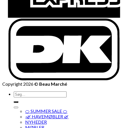
Copyright 2026 ©
Beau Marché
Søg
efter:
🍊 SUMMER SALE 🍊
·🌿 HAVEMØBLER 🌿
NYHEDER
MØBLER