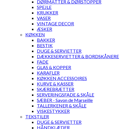
DØRMÅTTER & DØRSTOPPER
SPEJLE
KRUKKER
VASER
VINTAGE DECOR
ÆSKER
KØKKEN
BAKKER
BESTIK
DUGE & SERVIETTER
DÆKKESERVIETTER & BORDSKÅNERE
FADE
GLAS & KOPPER
KARAFLER
KØKKEN ACCESSOIRES
KURVE & KASSER
SKÆREBRÆTTER
SERVERINGSFADE & SKÅLE
SÆBER - Savon de Marseille
TALLERKENER & SKÅLE
VISKESTYKKER
TEKSTILER
DUGE & SERVIETTER
HÅNDKLÆDER