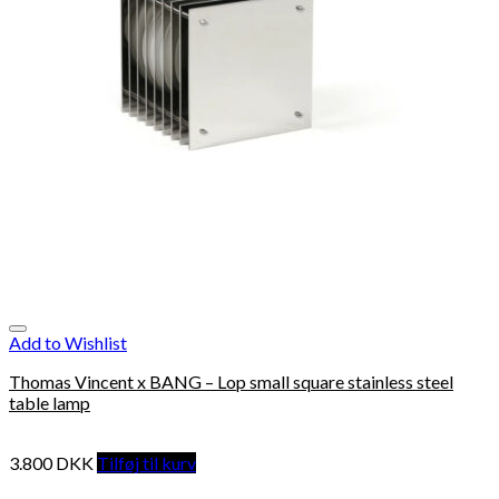
Add to Wishlist
Thomas Vincent x BANG – Lop small square stainless steel
table lamp
3.800
DKK
Tilføj til kurv