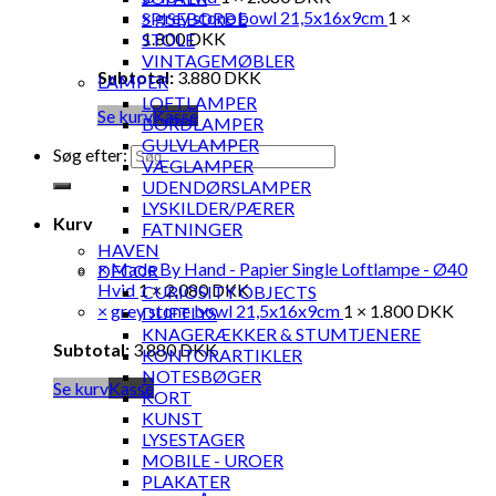
×
grey stone bowl 21,5x16x9cm
1 ×
SPISEBORDE
1.800
DKK
STOLE
VINTAGEMØBLER
Subtotal:
3.880
DKK
LAMPER
LOFTLAMPER
Se kurv
Kasse
BORDLAMPER
GULVLAMPER
Søg efter:
VÆGLAMPER
UDENDØRSLAMPER
LYSKILDER/PÆRER
Kurv
FATNINGER
HAVEN
×
Made By Hand - Papier Single Loftlampe - Ø40
DECOR
Hvid
1 ×
2.080
DKK
CURIOSITY OBJECTS
×
grey stone bowl 21,5x16x9cm
1 ×
1.800
DKK
DUFTLYS
KNAGERÆKKER & STUMTJENERE
Subtotal:
3.880
DKK
KONTORARTIKLER
NOTESBØGER
Se kurv
Kasse
KORT
KUNST
LYSESTAGER
MOBILE - UROER
PLAKATER