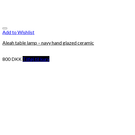
Add to Wishlist
Aleah table lamp – navy hand glazed ceramic
800
DKK
Tilføj til kurv