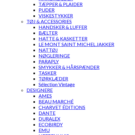
TÆPPER & PLAIDER
PUDER
VISKESTYKKER
TØJ & ACCESSORIES
HANDSKER & LUFFER
BÆLTER
HATTE & KASKETTER
LE MONT SAINT MICHEL JAKKER
NATTØJ
NØGLERINGE
PARAPLY
SMYKKER & HÅRSPÆNDER
TASKER
TØRKLÆDER
Sélection Vintage
DESIGNERE
AMES
BEAU MARCHÉ
CHARVET ÉDITIONS
DANTE
DURALEX
ECOBIRDY
EMU