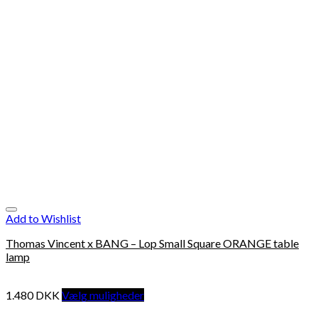
Add to Wishlist
Thomas Vincent x BANG – Lop Small Square ORANGE table
lamp
1.480
DKK
Vælg muligheder