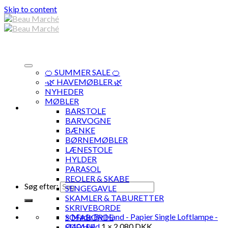
Skip to content
🍊 SUMMER SALE 🍊
·🌿 HAVEMØBLER 🌿
NYHEDER
MØBLER
BARSTOLE
BARVOGNE
BÆNKE
BØRNEMØBLER
LÆNESTOLE
HYLDER
PARASOL
REOLER & SKABE
Søg efter:
SENGEGAVLE
SKAMLER & TABURETTER
SKRIVEBORDE
×
Made By Hand - Papier Single Loftlampe -
SOFABORDE
Ø40 Hvid
1 ×
2.080
DKK
SOFAER