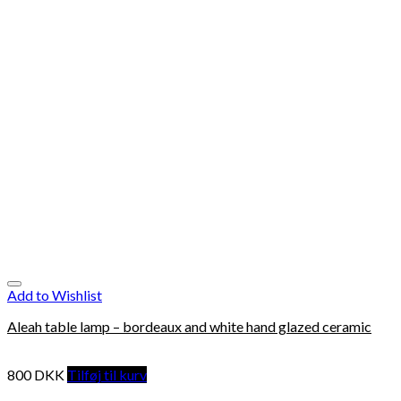
Add to Wishlist
Aleah table lamp – bordeaux and white hand glazed ceramic
800
DKK
Tilføj til kurv